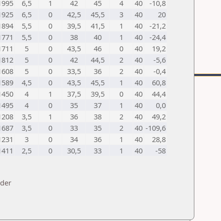
1995
6,5
1
42
45
4
40
-10,8
1925
6,5
0
42,5
45,5
3
40
20
1894
5,5
0
39,5
41,5
1
40
-21,2
1771
5,5
0
38
40
1
40
-24,4
1711
5
0
43,5
46
0
40
19,2
1812
5
0
42
44,5
2
40
-5,6
1608
5
0
33,5
36
2
40
-0,4
1589
4,5
0
43,5
45,5
1
40
60,8
1450
4
1
37,5
39,5
0
40
44,4
1495
4
0
35
37
1
40
0,0
1208
3,5
1
36
38
2
40
49,2
1687
3,5
0
33
35
2
40
-109,6
1231
3
0
34
36
1
40
28,8
1411
2,5
0
30,5
33
1
40
-58
nder