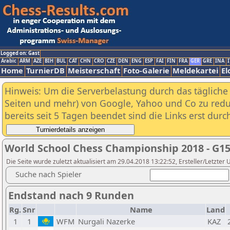
Logged on: Gast
Arabic
ARM
AZE
BIH
BUL
CAT
CHN
CRO
CZE
DEN
ENG
ESP
FAI
FIN
FRA
GER
GRE
INA
I
Home
TurnierDB
Meisterschaft
Foto-Galerie
Meldekartei
El
Hinweis: Um die Serverbelastung durch das tägliche D
Seiten und mehr) von Google, Yahoo und Co zu reduz
bereits seit 5 Tagen beendet sind die Links erst dur
World School Chess Championship 2018 - G1
Die Seite wurde zuletzt aktualisiert am 29.04.2018 13:22:52, Ersteller/Letzter
Suche nach Spieler
Endstand nach 9 Runden
Rg.
Snr
Name
Land
1
1
WFM
Nurgali Nazerke
KAZ