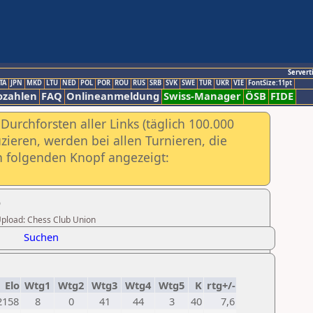
Servert
TA
JPN
MKD
LTU
NED
POL
POR
ROU
RUS
SRB
SVK
SWE
TUR
UKR
VIE
FontSize:11pt
ozahlen
FAQ
Onlineanmeldung
Swiss-Manager
ÖSB
FIDE
urchforsten aller Links (täglich 100.000
ieren, werden bei allen Turnieren, die
ch folgenden Knopf angezeigt:
5
 Upload: Chess Club Union
Suchen
Elo
Wtg1
Wtg2
Wtg3
Wtg4
Wtg5
K
rtg+/-
2158
8
0
41
44
3
40
7,6