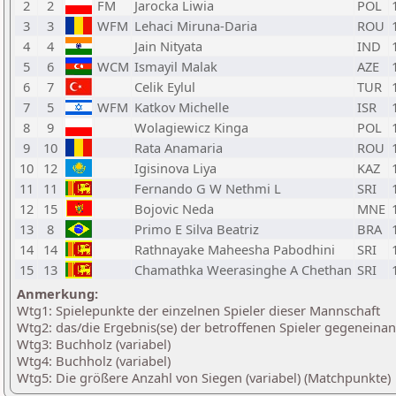
2
2
FM
Jarocka Liwia
POL
3
3
WFM
Lehaci Miruna-Daria
ROU
4
4
Jain Nityata
IND
5
6
WCM
Ismayil Malak
AZE
6
7
Celik Eylul
TUR
7
5
WFM
Katkov Michelle
ISR
8
9
Wolagiewicz Kinga
POL
9
10
Rata Anamaria
ROU
10
12
Igisinova Liya
KAZ
11
11
Fernando G W Nethmi L
SRI
12
15
Bojovic Neda
MNE
13
8
Primo E Silva Beatriz
BRA
14
14
Rathnayake Maheesha Pabodhini
SRI
15
13
Chamathka Weerasinghe A Chethan
SRI
Anmerkung:
Wtg1: Spielepunkte der einzelnen Spieler dieser Mannschaft
Wtg2: das/die Ergebnis(se) der betroffenen Spieler gegeneina
Wtg3: Buchholz (variabel)
Wtg4: Buchholz (variabel)
Wtg5: Die größere Anzahl von Siegen (variabel) (Matchpunkte)