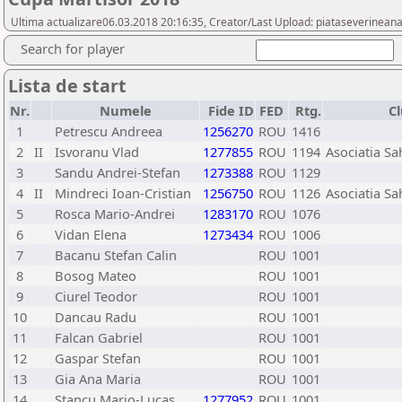
Ultima actualizare06.03.2018 20:16:35, Creator/Last Upload: piataseverinean
Search for player
Lista de start
Nr.
Numele
Fide ID
FED
Rtg.
C
1
Petrescu Andreea
1256270
ROU
1416
2
II
Isvoranu Vlad
1277855
ROU
1194
Asociatia S
3
Sandu Andrei-Stefan
1273388
ROU
1129
4
II
Mindreci Ioan-Cristian
1256750
ROU
1126
Asociatia S
5
Rosca Mario-Andrei
1283170
ROU
1076
6
Vidan Elena
1273434
ROU
1006
7
Bacanu Stefan Calin
ROU
1001
8
Bosog Mateo
ROU
1001
9
Ciurel Teodor
ROU
1001
10
Dancau Radu
ROU
1001
11
Falcan Gabriel
ROU
1001
12
Gaspar Stefan
ROU
1001
13
Gia Ana Maria
ROU
1001
14
Stancu Mario-Lucas
1277952
ROU
1001