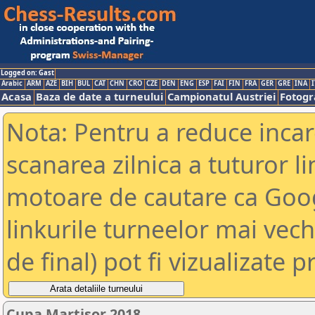
Logged on: Gast
Arabic
ARM
AZE
BIH
BUL
CAT
CHN
CRO
CZE
DEN
ENG
ESP
FAI
FIN
FRA
GER
GRE
INA
I
Acasa
Baza de date a turneului
Campionatul Austriei
Fotogra
Nota: Pentru a reduce incar
scanarea zilnica a tuturor li
motoare de cautare ca Goog
linkurile turneelor mai vec
de final) pot fi vizualizate p
Cupa Martisor 2018