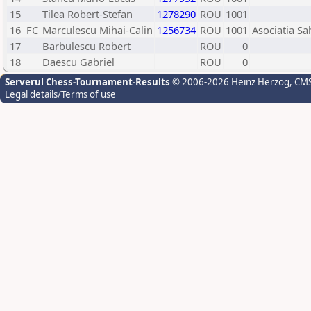
15
Tilea Robert-Stefan
1278290
ROU
1001
16
FC
Marculescu Mihai-Calin
1256734
ROU
1001
Asociatia S
17
Barbulescu Robert
ROU
0
18
Daescu Gabriel
ROU
0
Serverul Chess-Tournament-Results
© 2006-2026 Heinz Herzog
, CM
Legal details/Terms of use