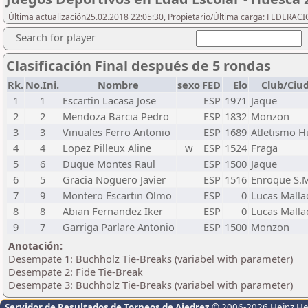
Última actualización25.02.2018 22:05:30, Propietario/Última carga: FEDER
Search for player
Clasificación Final después de 5 rondas
Rk.
No.Ini.
Nombre
sexo
FED
Elo
Club/Ciu
1
1
Escartin Lacasa Jose
ESP
1971
Jaque
2
2
Mendoza Barcia Pedro
ESP
1832
Monzon
3
3
Vinuales Ferro Antonio
ESP
1689
Atletismo H
4
4
Lopez Pilleux Aline
w
ESP
1524
Fraga
5
6
Duque Montes Raul
ESP
1500
Jaque
6
5
Gracia Noguero Javier
ESP
1516
Enroque S.M
7
9
Montero Escartin Olmo
ESP
0
Lucas Malla
8
8
Abian Fernandez Iker
ESP
0
Lucas Malla
9
7
Garriga Parlare Antonio
ESP
1500
Monzon
Anotación:
Desempate 1: Buchholz Tie-Breaks (variabel with parameter)
Desempate 2: Fide Tie-Break
Desempate 3: Buchholz Tie-Breaks (variabel with parameter)
Servidor de Resultados de Torneos de Ajedrez
© 2006-2026 Heinz H