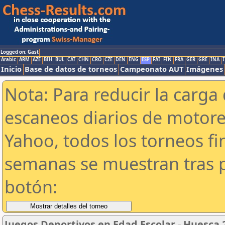
Logged on: Gast
Arabic
ARM
AZE
BIH
BUL
CAT
CHN
CRO
CZE
DEN
ENG
ESP
FAI
FIN
FRA
GER
GRE
INA
I
Inicio
Base de datos de torneos
Campeonato AUT
Imágenes
Nota: Para reducir la carga 
escaneos diarios de motor
Yahoo, todos los torneos f
semanas se muestran tras p
botón:
Juegos Deportivos en Edad Escolar - Huesca 2