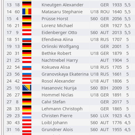
13
18
Kneutgen Alexander
GER
1933
5,5
14
60
Matasaru Stephanie
U18
ROU
1640
5,5
15
4
Prüsse Horst
S60
GER
2056
5,5
16
21
Lorenz Michael
GER
1927
5,5
17
9
Eidenberger Otto
S60
AUT
2013
5,5
18
51
Efendieva Alina
U18
RUS
1707
5
19
13
Orlinski Wolfgang
GER
2001
5
20
31
Bethke Robert
U18
GER
1879
5
21
25
Nachtnebel Harry
AUT
1904
5
22
54
Kokueva Alisa
U18
RUS
1705
5
23
56
Granovskaya Ekaterina
U18
RUS
1661
5
24
42
Rosol Alexander
U18
AUT
1806
5
25
10
Hasanovic Nurija
S60
BIH
2009
5
26
27
Hommel Niclas
U18
GER
1891
5
27
8
Calvi Stefan
GER
2017
5
28
33
Lehmann Christoph
GER
1865
5
29
23
Christen Pierre
S60
LUX
1923
4,5
30
43
Loibl Johann
S60
AUT
1776
4,5
31
16
Grundner Alois
S60
AUT
1955
4,5