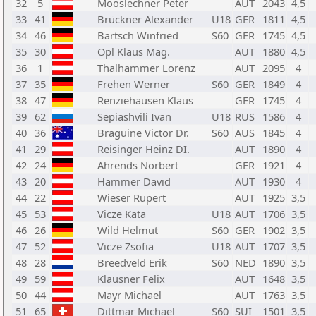
32
5
Mooslechner Peter
AUT
2043
4,5
33
41
Brückner Alexander
U18
GER
1811
4,5
34
46
Bartsch Winfried
S60
GER
1745
4,5
35
30
Opl Klaus Mag.
AUT
1880
4,5
36
1
Thalhammer Lorenz
AUT
2095
4
37
35
Frehen Werner
S60
GER
1849
4
38
47
Renziehausen Klaus
GER
1745
4
39
62
Sepiashvili Ivan
U18
RUS
1586
4
40
36
Braguine Victor Dr.
S60
AUS
1845
4
41
29
Reisinger Heinz DI.
AUT
1890
4
42
24
Ahrends Norbert
GER
1921
4
43
20
Hammer David
AUT
1930
4
44
22
Wieser Rupert
AUT
1925
3,5
45
53
Vicze Kata
U18
AUT
1706
3,5
46
26
Wild Helmut
S60
GER
1902
3,5
47
52
Vicze Zsofia
U18
AUT
1707
3,5
48
28
Breedveld Erik
S60
NED
1890
3,5
49
59
Klausner Felix
AUT
1648
3,5
50
44
Mayr Michael
AUT
1763
3,5
51
65
Dittmar Michael
S60
SUI
1501
3,5