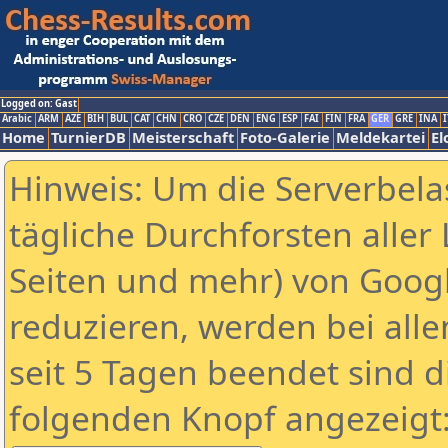
Logged on: Gast
Arabic
ARM
AZE
BIH
BUL
CAT
CHN
CRO
CZE
DEN
ENG
ESP
FAI
FIN
FRA
GER
GRE
INA
I
Home
TurnierDB
Meisterschaft
Foto-Galerie
Meldekartei
El
Hinweis: Um die Serverbela
tägliche Durchforsten aller 
Seiten und mehr) von Goog
reduzieren, werden bei alle
seit 5 Tagen beendet sind d
folgenden Knopf angezeigt