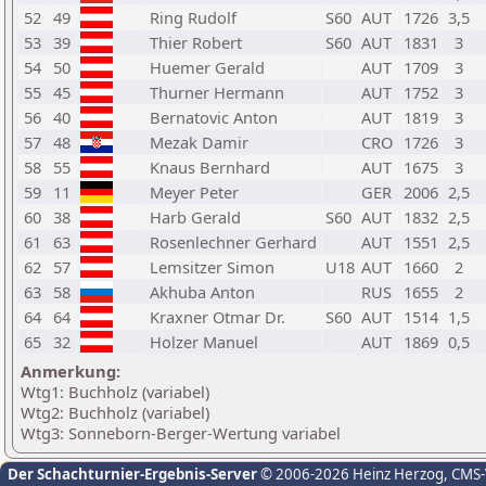
52
49
Ring Rudolf
S60
AUT
1726
3,5
53
39
Thier Robert
S60
AUT
1831
3
54
50
Huemer Gerald
AUT
1709
3
55
45
Thurner Hermann
AUT
1752
3
56
40
Bernatovic Anton
AUT
1819
3
57
48
Mezak Damir
CRO
1726
3
58
55
Knaus Bernhard
AUT
1675
3
59
11
Meyer Peter
GER
2006
2,5
60
38
Harb Gerald
S60
AUT
1832
2,5
61
63
Rosenlechner Gerhard
AUT
1551
2,5
62
57
Lemsitzer Simon
U18
AUT
1660
2
63
58
Akhuba Anton
RUS
1655
2
64
64
Kraxner Otmar Dr.
S60
AUT
1514
1,5
65
32
Holzer Manuel
AUT
1869
0,5
Anmerkung:
Wtg1: Buchholz (variabel)
Wtg2: Buchholz (variabel)
Wtg3: Sonneborn-Berger-Wertung variabel
Der Schachturnier-Ergebnis-Server
© 2006-2026 Heinz Herzog
, CMS