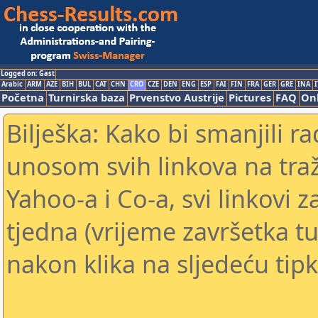
Logged on: Gast
Arabic
ARM
AZE
BIH
BUL
CAT
CHN
CRO
CZE
DEN
ENG
ESP
FAI
FIN
FRA
GER
GRE
INA
I
Početna
Turnirska baza
Prvenstvo Austrije
Pictures
FAQ
Onl
Bilješka: Kako bi smanjili 
unosom svih linkova na traž
Yahoo-a i Co-a, svi linkovi z
tjedna (vrijeme završetka tu
nakon klika na sljedeću tipk