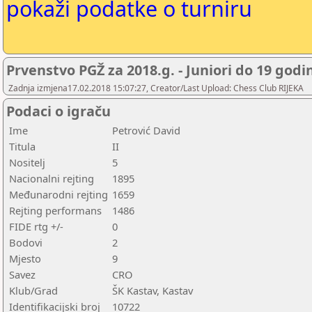
pokaži podatke o turniru
Prvenstvo PGŽ za 2018.g. - Juniori do 19 godi
Zadnja izmjena17.02.2018 15:07:27, Creator/Last Upload: Chess Club RIJEKA
Podaci o igraču
Ime
Petrović David
Titula
II
Nositelj
5
Nacionalni rejting
1895
Međunarodni rejting
1659
Rejting performans
1486
FIDE rtg +/-
0
Bodovi
2
Mjesto
9
Savez
CRO
Klub/Grad
ŠK Kastav, Kastav
Identifikacijski broj
10722