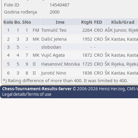
Fide-ID
14540487
Godina rođenja
2000
Kolo
Bo.
SNo
Ime
RtgN
FED
Klub/Grad
1
1
1
FM
Tomulić Teo
2264
CRO
AŠK Junior, Rije
2
3
3
MK
Dašić Jelena
1952
CRO
ŠK Kastav, Kast
3
5
-
slobodan
-
-
4
4
7
MK
Vujić Agata
1872
CRO
ŠK Kastav, Kast
5
5
9
II
Hasanović Monika
1725
CRO
ŠK Rijeka, Rijek
6
3
8
II
Jurotić Nino
1836
CRO
ŠK Kastav, Kast
*) Rating difference of more than 400. It was limited to 400.
Chess-Tournament-Results-Server
© 2006-2026 Heinz Herzog
, CMS-
Legal details/Terms of use