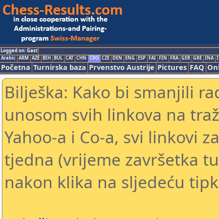
Logged on: Gast
Arabic
ARM
AZE
BIH
BUL
CAT
CHN
CRO
CZE
DEN
ENG
ESP
FAI
FIN
FRA
GER
GRE
INA
I
Početna
Turnirska baza
Prvenstvo Austrije
Pictures
FAQ
Onl
Bilješka: Kako bi smanjili 
unosom svih linkova na traž
Yahoo-a i Co-a, svi linkovi z
tjedna (vrijeme završetka tu
nakon klika na sljedeću tipk