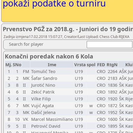
pokaži podatke o turniru
Prvenstvo PGŽ za 2018.g. - Juniori do 19 godi
Zadnja izmjena17.02.2018 15:07:27, Creator/Last Upload: Chess Club RIJEKA
Search for player
Konačni poredak nakon 6 Kola
Mj.
SNo
Ime
Vrsta
spol
FED
RtgN
Klu
1
1
FM
Tomulić Teo
U19
CRO
2264
AŠK Jun
2
2
MK
Šafar Sandro
U19
CRO
2183
AŠK Jun
3
8
II
Jurotić Nino
U19
CRO
1836
ŠK Kas
4
6
II
Zekić Patrik
U19
CRO
1892
AŠK Jun
5
4
II
Vilke Filip
U19
CRO
1920
ŠK Rije
6
7
MK
Vujić Agata
U19
w
CRO
1872
ŠK Kas
7
3
MK
Dašić Jelena
U19
w
CRO
1952
ŠK Kas
8
10
VK
Marcel Massimiliano
U19
CRO
1600
ŠK Kas
9
5
II
Petrović David
U19
CRO
1895
ŠK Kas
10
9
II
Hasanović Monika
U19
w
CRO
1725
ŠK Rije