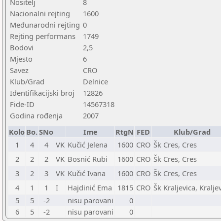
Nositelj
8
Nacionalni rejting
1600
Međunarodni rejting
0
Rejting performans
1749
Bodovi
2,5
Mjesto
6
Savez
CRO
Klub/Grad
Delnice
Identifikacijski broj
12826
Fide-ID
14567318
Godina rođenja
2007
Kolo
Bo.
SNo
Ime
RtgN
FED
Klub/Grad
1
4
4
VK
Kučić Jelena
1600
CRO
Šk Cres, Cres
2
2
2
VK
Bosnić Rubi
1600
CRO
Šk Cres, Cres
3
2
3
VK
Kučić Ivana
1600
CRO
Šk Cres, Cres
4
1
1
I
Hajdinić Ema
1815
CRO
Šk Kraljevica, Kralje
5
5
-2
nisu parovani
0
6
5
-2
nisu parovani
0