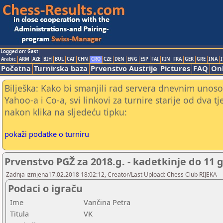
Logged on: Gast
Arabic
ARM
AZE
BIH
BUL
CAT
CHN
CRO
CZE
DEN
ENG
ESP
FAI
FIN
FRA
GER
GRE
INA
I
Početna
Turnirska baza
Prvenstvo Austrije
Pictures
FAQ
Onl
Bilješka: Kako bi smanjili rad servera dnevnim unoso
Yahoo-a i Co-a, svi linkovi za turnire starije od dva t
nakon klika na sljedeću tipku:
pokaži podatke o turniru
Prvenstvo PGŽ za 2018.g. - kadetkinje do 11 
Zadnja izmjena17.02.2018 18:02:12, Creator/Last Upload: Chess Club RIJEKA
Podaci o igraču
Ime
Vančina Petra
Titula
VK