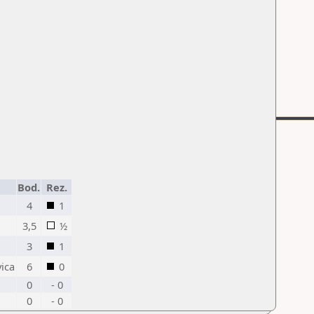
Bod.
Rez.
4
1
3,5
½
3
1
vica
6
0
0
- 0
0
- 0