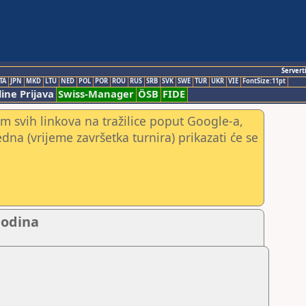
Servert
TA
JPN
MKD
LTU
NED
POL
POR
ROU
RUS
SRB
SVK
SWE
TUR
UKR
VIE
FontSize:11pt
ine Prijava
Swiss-Manager
ÖSB
FIDE
m svih linkova na tražilice poput Google-a,
jedna (vrijeme završetka turnira) prikazati će se
godina