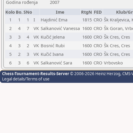
Godina rođenja
2007
Kolo
Bo.
SNo
Ime
RtgN
FED
Klub/G
1
1
1
I
Hajdinić Ema
1815
CRO
Šk Kraljevica, 
2
4
7
VK
Salkanović Vanessa
1600
CRO
Šk Goran, Vrb
3
3
4
VK
Kučić Jelena
1600
CRO
Šk Cres, Cres
4
3
2
VK
Bosnić Rubi
1600
CRO
Šk Cres, Cres
5
2
3
VK
Kučić Ivana
1600
CRO
Šk Cres, Cres
6
3
6
VK
Salkanović Sara
1600
CRO
Vrbovsko
Chess-Tournament-Results-Server
© 2006-2026 Heinz Herzog
, CMS-
Legal details/Terms of use