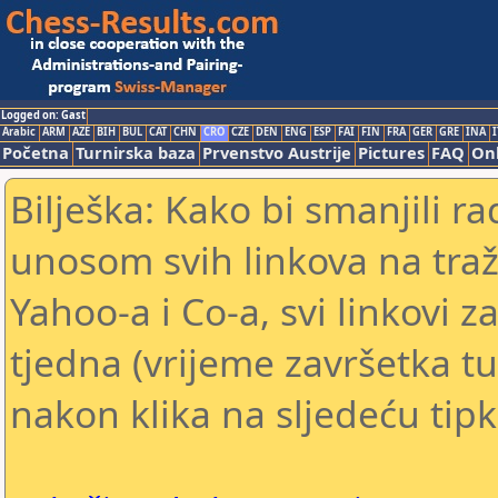
Logged on: Gast
Arabic
ARM
AZE
BIH
BUL
CAT
CHN
CRO
CZE
DEN
ENG
ESP
FAI
FIN
FRA
GER
GRE
INA
I
Početna
Turnirska baza
Prvenstvo Austrije
Pictures
FAQ
Onl
Bilješka: Kako bi smanjili 
unosom svih linkova na traž
Yahoo-a i Co-a, svi linkovi z
tjedna (vrijeme završetka tu
nakon klika na sljedeću tipk