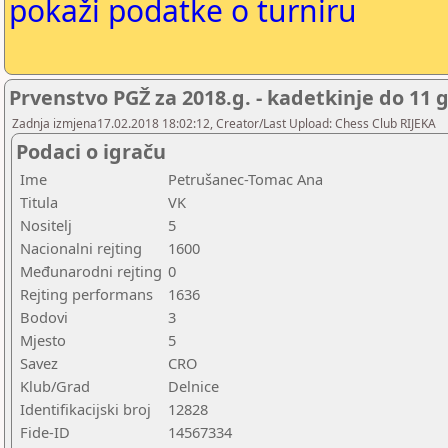
pokaži podatke o turniru
Prvenstvo PGŽ za 2018.g. - kadetkinje do 11 
Zadnja izmjena17.02.2018 18:02:12, Creator/Last Upload: Chess Club RIJEKA
Podaci o igraču
Ime
Petrušanec-Tomac Ana
Titula
VK
Nositelj
5
Nacionalni rejting
1600
Međunarodni rejting
0
Rejting performans
1636
Bodovi
3
Mjesto
5
Savez
CRO
Klub/Grad
Delnice
Identifikacijski broj
12828
Fide-ID
14567334