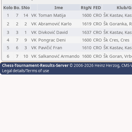
Kolo
Bo.
SNo
Ime
RtgN
FED
Klub/G
1
7
14
VK
Toman Matija
1600
CRO
ŠK Kastav, Kas
2
2
2
VK
Abramović Karlo
1619
CRO
Šk Goranka, 
3
3
1
VK
Divković David
1637
CRO
ŠK Kastav, Kas
4
7
9
VK
Pongrac Deni
1600
CRO
Šk Cres, Cres
5
6
3
VK
Pavičić Fran
1610
CRO
ŠK Kastav, Kas
6
7
10
VK
Salkanović Armando
1600
CRO
Šk Goran, Vr
Chess-Tournament-Results-Server
© 2006-2026 Heinz Herzog
, CMS-
Legal details/Terms of use