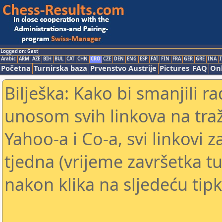
Logged on: Gast
Arabic
ARM
AZE
BIH
BUL
CAT
CHN
CRO
CZE
DEN
ENG
ESP
FAI
FIN
FRA
GER
GRE
INA
I
Početna
Turnirska baza
Prvenstvo Austrije
Pictures
FAQ
Onl
Bilješka: Kako bi smanjili 
unosom svih linkova na traž
Yahoo-a i Co-a, svi linkovi z
tjedna (vrijeme završetka tu
nakon klika na sljedeću tipk