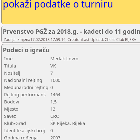
pokaži podatke o turniru
Prvenstvo PGŽ za 2018.g. - kadeti do 11 godi
Zadnja izmjena17.02.2018 17:59:16, Creator/Last Upload: Chess Club RIJEKA
Podaci o igraču
Ime
Merlak Lovro
Titula
VK
Nositelj
7
Nacionalni rejting
1600
Međunarodni rejting
0
Rejting performans
1464
Bodovi
1,5
Mjesto
13
Savez
CRO
Klub/Grad
ŠK Rijeka, Rijeka
Identifikacijski broj
0
Godina rođenja
2007