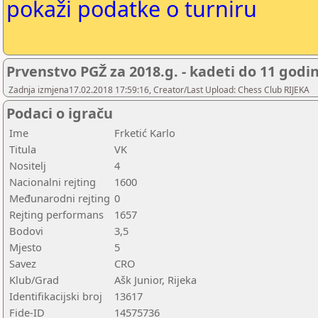
pokaži podatke o turniru
Prvenstvo PGŽ za 2018.g. - kadeti do 11 godi
Zadnja izmjena17.02.2018 17:59:16, Creator/Last Upload: Chess Club RIJEKA
Podaci o igraču
Ime
Frketić Karlo
Titula
VK
Nositelj
4
Nacionalni rejting
1600
Međunarodni rejting
0
Rejting performans
1657
Bodovi
3,5
Mjesto
5
Savez
CRO
Klub/Grad
Ašk Junior, Rijeka
Identifikacijski broj
13617
Fide-ID
14575736