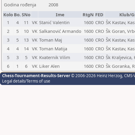
Godina rođenja
2008
Kolo
Bo.
SNo
Ime
RtgN
FED
Klub/G
1
4
11
VK
Stanić Valentin
1600
CRO
ŠK Kastav, Kas
2
5
10
VK
Salkanović Armando
1600
CRO
Šk Goran, Vr
3
5
13
VK
Toman Maj
1600
CRO
ŠK Kastav, Kas
4
4
14
VK
Toman Matija
1600
CRO
ŠK Kastav, Kas
5
3
5
VK
Kvaternik Vilim
1600
CRO
Šk Kraljevica, 
6
1
6
VK
Liker Alen
1600
CRO
Šk Goranka, 
Chess-Tournament-Results-Server
© 2006-2026 Heinz Herzog
, CMS-
Legal details/Terms of use