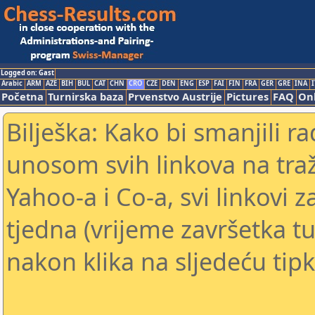
Logged on: Gast
Arabic
ARM
AZE
BIH
BUL
CAT
CHN
CRO
CZE
DEN
ENG
ESP
FAI
FIN
FRA
GER
GRE
INA
I
Početna
Turnirska baza
Prvenstvo Austrije
Pictures
FAQ
Onl
Bilješka: Kako bi smanjili 
unosom svih linkova na traž
Yahoo-a i Co-a, svi linkovi z
tjedna (vrijeme završetka tu
nakon klika na sljedeću tipk