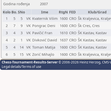
Godina rođenja
2007
Kolo
Bo.
SNo
Ime
RtgN
FED
Klub/Grad
1
5
5
VK
Kvaternik Vilim
1600
CRO
Šk Kraljevica, Kralje
2
7
9
VK
Pongrac Deni
1600
CRO
Šk Cres, Cres
3
4
3
VK
Pavičić Fran
1610
CRO
ŠK Kastav, Kastav
4
2
1
VK
Divković David
1637
CRO
ŠK Kastav, Kastav
5
4
14
VK
Toman Matija
1600
CRO
ŠK Kastav, Kastav
6
5
15
VK
Zorić Mihajlo
1600
CRO
Šk Kraljevica, Kralje
Chess-Tournament-Results-Server
© 2006-2026 Heinz Herzog
, CMS-
Legal details/Terms of use