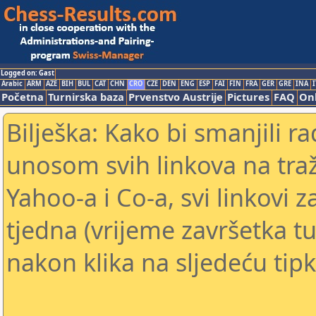
Logged on: Gast
Arabic
ARM
AZE
BIH
BUL
CAT
CHN
CRO
CZE
DEN
ENG
ESP
FAI
FIN
FRA
GER
GRE
INA
I
Početna
Turnirska baza
Prvenstvo Austrije
Pictures
FAQ
Onl
Bilješka: Kako bi smanjili 
unosom svih linkova na traž
Yahoo-a i Co-a, svi linkovi z
tjedna (vrijeme završetka tu
nakon klika na sljedeću tipk