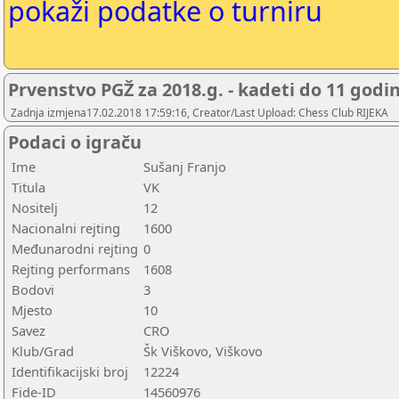
pokaži podatke o turniru
Prvenstvo PGŽ za 2018.g. - kadeti do 11 godi
Zadnja izmjena17.02.2018 17:59:16, Creator/Last Upload: Chess Club RIJEKA
Podaci o igraču
Ime
Sušanj Franjo
Titula
VK
Nositelj
12
Nacionalni rejting
1600
Međunarodni rejting
0
Rejting performans
1608
Bodovi
3
Mjesto
10
Savez
CRO
Klub/Grad
Šk Viškovo, Viškovo
Identifikacijski broj
12224
Fide-ID
14560976