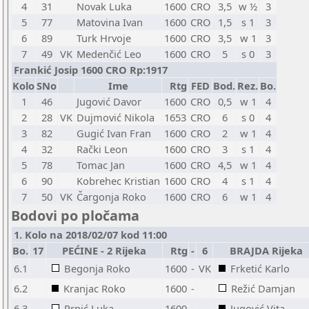
4
31
Novak Luka
1600
CRO
3,5
w ½
3
5
77
Matovina Ivan
1600
CRO
1,5
s 1
3
6
89
Turk Hrvoje
1600
CRO
3,5
w 1
3
7
49
VK
Medenčić Leo
1600
CRO
5
s 0
3
Frankić Josip 1600 CRO Rp:1917
Kolo
SNo
Ime
Rtg
FED
Bod.
Rez.
Bo.
1
46
Jugović Davor
1600
CRO
0,5
w 1
4
2
28
VK
Dujmović Nikola
1653
CRO
6
s 0
4
3
82
Gugić Ivan Fran
1600
CRO
2
w 1
4
4
32
Rački Leon
1600
CRO
3
s 1
4
5
78
Tomac Jan
1600
CRO
4,5
w 1
4
6
90
Kobrehec Kristian
1600
CRO
4
s 1
4
7
50
VK
Čargonja Roko
1600
CRO
6
w 1
4
Bodovi po pločama
1. Kolo na 2018/02/07 kod 11:00
Bo.
17
PEĆINE - 2 Rijeka
Rtg
-
6
BRAJDA Rijeka
6.1
Begonja Roko
1600
-
VK
Frketić Karlo
6.2
Kranjac Roko
1600
-
Režić Damjan
6.3
Prpić Luka
1600
-
Jugović Vita