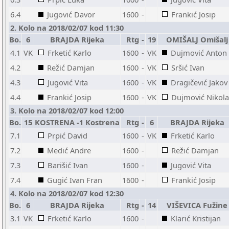
6.4
Jugović Davor
1600
-
Frankić Josip
2. Kolo na 2018/02/07 kod 11:30
Bo.
6
BRAJDA Rijeka
Rtg
-
19
OMIŠALJ Omišalj
4.1
VK
Frketić Karlo
1600
-
VK
Dujmović Anton
4.2
Režić Damjan
1600
-
VK
Sršić Ivan
4.3
Jugović Vita
1600
-
VK
Dragičević Jakov
4.4
Frankić Josip
1600
-
VK
Dujmović Nikola
3. Kolo na 2018/02/07 kod 12:00
Bo.
15
KOSTRENA -1 Kostrena
Rtg
-
6
BRAJDA Rijeka
7.1
Prpić David
1600
-
VK
Frketić Karlo
7.2
Medić Andre
1600
-
Režić Damjan
7.3
Barišić Ivan
1600
-
Jugović Vita
7.4
Gugić Ivan Fran
1600
-
Frankić Josip
4. Kolo na 2018/02/07 kod 12:30
Bo.
6
BRAJDA Rijeka
Rtg
-
14
VIŠEVICA Fužine
3.1
VK
Frketić Karlo
1600
-
Klarić Kristijan