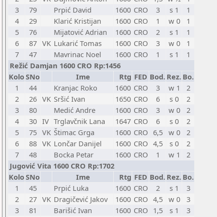
3
79
Prpić David
1600
CRO
3
s 1
1
4
29
Klarić Kristijan
1600
CRO
1
w 0
1
5
76
Mijatović Adrian
1600
CRO
2
s 1
1
6
87
VK
Lukarić Tomas
1600
CRO
3
w 0
1
7
47
Mavrinac Noel
1600
CRO
1
s 1
1
Režić Damjan 1600 CRO Rp:1456
Kolo
SNo
Ime
Rtg
FED
Bod.
Rez.
Bo.
1
44
Kranjac Roko
1600
CRO
3
w 1
2
2
26
VK
Sršić Ivan
1650
CRO
6
s 0
2
3
80
Medić Andre
1600
CRO
3
w 0
2
4
30
IV
Trglavčnik Lana
1647
CRO
6
s 0
2
5
75
VK
Štimac Grga
1600
CRO
6,5
w 0
2
6
88
VK
Lončar Danijel
1600
CRO
4,5
s 0
2
7
48
Bocka Petar
1600
CRO
1
w 1
2
Jugović Vita 1600 CRO Rp:1702
Kolo
SNo
Ime
Rtg
FED
Bod.
Rez.
Bo.
1
45
Prpić Luka
1600
CRO
2
s 1
3
2
27
VK
Dragičević Jakov
1600
CRO
4,5
w 0
3
3
81
Barišić Ivan
1600
CRO
1,5
s 1
3