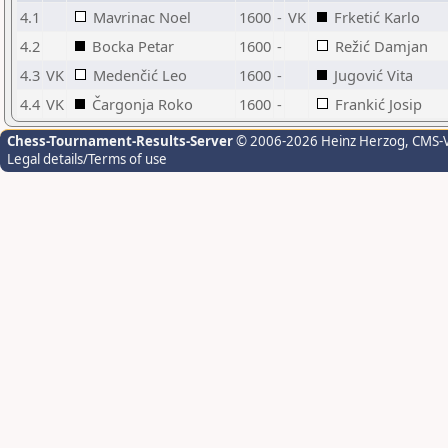
4.1
Mavrinac Noel
1600
-
VK
Frketić Karlo
4.2
Bocka Petar
1600
-
Režić Damjan
4.3
VK
Medenčić Leo
1600
-
Jugović Vita
4.4
VK
Čargonja Roko
1600
-
Frankić Josip
Chess-Tournament-Results-Server
© 2006-2026 Heinz Herzog
, CMS-
Legal details/Terms of use