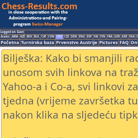
Logged on: Gast
Arabic
ARM
AZE
BIH
BUL
CAT
CHN
CRO
CZE
DEN
ENG
ESP
FAI
FIN
FRA
GER
GRE
INA
I
Početna
Turnirska baza
Prvenstvo Austrije
Pictures
FAQ
Onl
Bilješka: Kako bi smanjili 
unosom svih linkova na traž
Yahoo-a i Co-a, svi linkovi z
tjedna (vrijeme završetka tu
nakon klika na sljedeću tipk