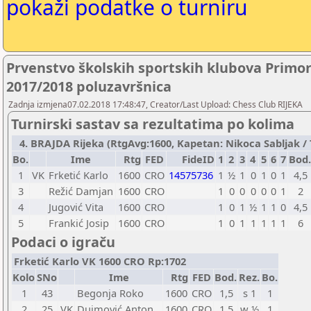
pokaži podatke o turniru
Prvenstvo školskih sportskih klubova Primo
2017/2018 poluzavršnica
Zadnja izmjena07.02.2018 17:48:47, Creator/Last Upload: Chess Club RIJEKA
Turnirski sastav sa rezultatima po kolima
4. BRAJDA Rijeka (RtgAvg:1600, Kapetan: Nikoca Sabljak / T
Bo.
Ime
Rtg
FED
FideID
1
2
3
4
5
6
7
Bod.
1
VK
Frketić Karlo
1600
CRO
14575736
1
½
1
0
1
0
1
4,5
3
Režić Damjan
1600
CRO
1
0
0
0
0
0
1
2
4
Jugović Vita
1600
CRO
1
0
1
½
1
1
0
4,5
5
Frankić Josip
1600
CRO
1
0
1
1
1
1
1
6
Podaci o igraču
Frketić Karlo VK 1600 CRO Rp:1702
Kolo
SNo
Ime
Rtg
FED
Bod.
Rez.
Bo.
1
43
Begonja Roko
1600
CRO
1,5
s 1
1
2
25
VK
Dujmović Anton
1600
CRO
1,5
w ½
1