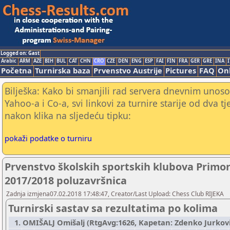
Logged on: Gast
Arabic
ARM
AZE
BIH
BUL
CAT
CHN
CRO
CZE
DEN
ENG
ESP
FAI
FIN
FRA
GER
GRE
INA
I
Početna
Turnirska baza
Prvenstvo Austrije
Pictures
FAQ
Onl
Bilješka: Kako bi smanjili rad servera dnevnim unoso
Yahoo-a i Co-a, svi linkovi za turnire starije od dva t
nakon klika na sljedeću tipku:
pokaži podatke o turniru
Prvenstvo školskih sportskih klubova Primo
2017/2018 poluzavršnica
Zadnja izmjena07.02.2018 17:48:47, Creator/Last Upload: Chess Club RIJEKA
Turnirski sastav sa rezultatima po kolima
1. OMIŠALJ Omišalj (RtgAvg:1626, Kapetan: Zdenko Jurković 