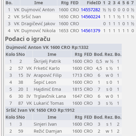
Bo.
Ime
Rtg
FED
FideID
1
2
3
4
5
6
7
1
VK
Dujmović Anton
1600
CRO
14557282
½
½
0
0
0
0
½
2
VK
Sršić Ivan
1650
CRO
14560224
1
1
1
½
1
1
½
3
VK
Dragičević Jakov
1600
CRO
0
1
1
1
0
1
½
4
VK
Dujmović Nikola
1653
CRO
14561379
1
1
1
1
1
1
0
Podaci o igraču
Dujmović Anton VK 1600 CRO Rp:1332
Kolo
SNo
Ime
Rtg
FED
Bod.
Rez.
Bo.
1
2
Škrijelj Patrik
1600
CRO
0,5
w ½
1
2
57
VK
Frketić Karlo
1600
CRO
4,5
s ½
1
3
15
IV
Arapović Filip
1713
CRO
6
w 0
1
4
38
Šepić Leon
1600
CRO
1
s 0
1
5
20
I
Hajdinić Ema
1815
CRO
7
s 0
1
6
30
IV
Trglavčnik Lana
1647
CRO
6
w 0
1
7
87
VK
Lukarić Tomas
1600
CRO
3
s ½
1
Sršić Ivan VK 1650 CRO Rp:1912
Kolo
SNo
Ime
Rtg
FED
Bod.
Rez.
Bo.
1
3
Sinjeri Ivan
1600
CRO
3
s 1
2
2
59
Režić Damjan
1600
CRO
2
w 1
2