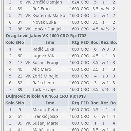
3
16
VK
Brnčić Damjan
1624
CRO
5
s 1
2
4
39
Reš Fran
1600
CRO
3,5
w ½
2
5
21
VK
Kvaternik Marko
1600
CRO
5
w 1
2
6
31
Novak Luka
1600
CRO
3,5
s 1
2
7
88
VK
Lončar Danijel
1600
CRO
4,5
w ½
2
Dragičević Jakov VK 1600 CRO Rp:1702
Kolo
SNo
Ime
Rtg
FED
Bod.
Rez.
Bo.
1
4
Radić Luka
1600
CRO
6
w 0
3
2
60
Jugović Vita
1600
CRO
4,5
s 1
3
3
17
VK
Sušanj Franjo
1600
CRO
3,5
w 1
3
4
40
Alić Maro
1600
CRO
2,5
s 1
3
5
22
VK
Zorić Mihajlo
1600
CRO
4
s 0
3
6
32
Rački Leon
1600
CRO
3
w 1
3
7
89
Turk Hrvoje
1600
CRO
3,5
s ½
3
Dujmović Nikola VK 1653 CRO Rp:1918
Kolo
SNo
Ime
Rtg
FED
Bod.
Rez.
Bo.
1
5
Mikulić Petar
1660
CRO
5,5
s 1
4
2
61
Frankić Josip
1600
CRO
6
w 1
4
3
99
VK
Sušanj Marta
1600
CRO
1
s 1
4
4
41
Matić Luka
1600
CRO
5,5
w 1
4