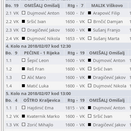
Bo.
19
OMIŠALJ Omišalj
Rtg
-
7
MALIK Viškovo
2.1
VK
Dujmović Anton
1600
-
IV
Arapović Filip
2.2
VK
Sršić Ivan
1650
-
VK
Brnčić Damjan
2.3
VK
Dragičević Jakov
1600
-
VK
Sušanj Franjo
2.4
VK
Dujmović Nikola
1653
-
VK
Sušanj Marta
4. Kolo na 2018/02/07 kod 12:30
Bo.
9
PEĆINE - 1 Rijeka
Rtg
-
19
OMIŠALJ Omišalj
1.1
Šepić Leon
1600
-
VK
Dujmović Anton
1.2
Reš Fran
1600
-
VK
Sršić Ivan
1.3
Alić Maro
1600
-
VK
Dragičević Jakov
1.4
Matić Luka
1600
-
VK
Dujmović Nikola
5. Kolo na 2018/02/07 kod 13:00
Bo.
4
OŠTRO Kraljevica
Rtg
-
19
OMIŠALJ Omišalj
1.1
I
Hajdinić Ema
1815
-
VK
Dujmović Anton
1.2
VK
Kvaternik Marko
1600
-
VK
Sršić Ivan
1.3
VK
Zorić Mihajlo
1600
-
VK
Dragičević Jakov