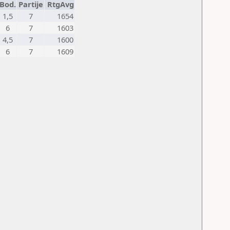
Bod.
Partije
RtgAvg
1,5
7
1654
6
7
1603
4,5
7
1600
6
7
1609