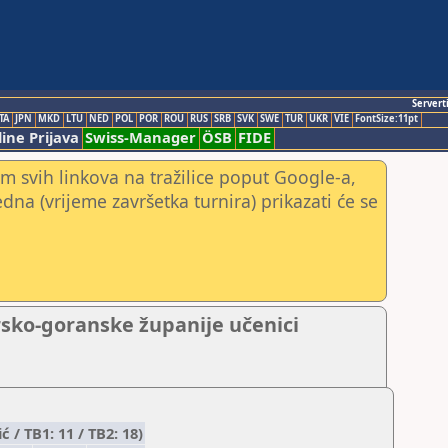
Servert
TA
JPN
MKD
LTU
NED
POL
POR
ROU
RUS
SRB
SVK
SWE
TUR
UKR
VIE
FontSize:11pt
ine Prijava
Swiss-Manager
ÖSB
FIDE
m svih linkova na tražilice poput Google-a,
jedna (vrijeme završetka turnira) prikazati će se
rsko-goranske županije učenici
/ TB1: 11 / TB2: 18)