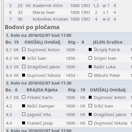
5
23
VK
Kvaternik Vilim
1600
CRO
1,5
w 1
4
6
33
Maras Ivan
1600
CRO
2
s 1
4
7
90
Kobrehec Kristian
1600
CRO
4
w 0
4
Bodovi po pločama
1. Kolo na 2018/02/07 kod 11:00
Bo.
19
OMIŠALJ Omišalj
Rtg
-
8
JELEN Dražice
8.1
VK
Dujmović Anton
1600
-
Škrijelj Patrik
8.2
VK
Sršić Ivan
1650
-
Sinjeri Ivan
8.3
VK
Dragičević Jakov
1600
-
Radić Luka
8.4
VK
Dujmović Nikola
1653
-
Mikulić Petar
2. Kolo na 2018/02/07 kod 11:30
Bo.
6
BRAJDA Rijeka
Rtg
-
19
OMIŠALJ Omišalj
4.1
VK
Frketić Karlo
1600
-
VK
Dujmović Anton
4.2
Režić Damjan
1600
-
VK
Sršić Ivan
4.3
Jugović Vita
1600
-
VK
Dragičević Jakov
4.4
Frankić Josip
1600
-
VK
Dujmović Nikola
3. Kolo na 2018/02/07 kod 12:00