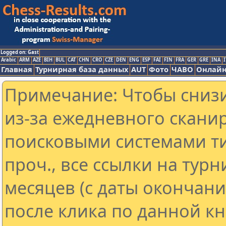
Logged on: Gast
Arabic
ARM
AZE
BIH
BUL
CAT
CHN
CRO
CZE
DEN
ENG
ESP
FAI
FIN
FRA
GER
GRE
INA
I
Главная
Турнирная база данных
AUT
Фото
ЧАВО
Онлайн
Примечание: Чтобы снизи
из-за ежедневного скани
поисковыми системами ти
проч., все ссылки на тур
месяцев (с даты окончан
после клика по данной кн