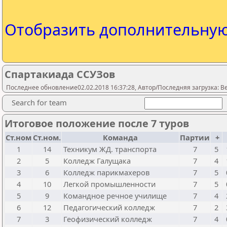
Отобразить дополнительну
Спартакиада ССУЗов
Последнее обновление02.02.2018 16:37:28, Автор/Последняя загрузка: Be
Search for team
Итоговое положение после 7 туров
Ст.ном
Ст.ном.
Команда
Партии
+
1
14
Техникум ЖД. транспорта
7
5
2
5
Колледж Галущака
7
4
3
6
Колледж парикмахеров
7
5
4
10
Легкой промышленности
7
5
5
9
Командное речное училище
7
4
6
12
Педагогический колледж
7
2
7
3
Геофизический колледж
7
4