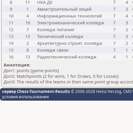
8
11
НКА ДХ
7
4
9
1
Авиастроительный лицей
7
3
10
4
Информационных технологий
7
4
11
16
Электромеханический колледж
7
3
12
7
Колледж питания
7
2
13
15
Технический колледж
7
3
14
2
Архитектурно-строит. колледж
7
2
15
8
Колледж связи
7
1
16
13
Радиотехнический колледж
4
1
Аннотация:
Доп1: points (game-points)
Доп2: Matchpoints (2 for wins, 1 for Draws, 0 for Losses)
Доп3: The results of the teams in then same point group accor
сервер Chess-Tournament-Results
© 2006-2026 Heinz Herzog
, CMS-
условия использования