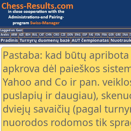
Logged on: Gast
Arabic
ARM
AZE
BIH
BUL
CAT
CHN
CRO
CZE
DEN
ENG
ESP
FAI
FIN
FRA
GER
GRE
INA
I
Pradinis
Turnyrų duomenų bazė
AUT čempionatas
Nuotrau
Pastaba: kad būtų apribota
apkrova dėl paieškos sistem
Yahoo and Co ir pan. veiklo
puslapių ir daugiau), skenu
dviejų savaičių (pagal turn
nuorodos rodomos tik sprag