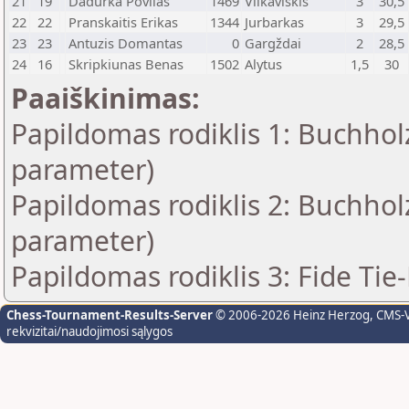
21
19
Dadurka Povilas
1469
Vilkaviškis
3
30,5
22
22
Pranskaitis Erikas
1344
Jurbarkas
3
29,5
23
23
Antuzis Domantas
0
Gargždai
2
28,5
24
16
Skripkiunas Benas
1502
Alytus
1,5
30
Paaiškinimas:
Papildomas rodiklis 1: Buchholz
parameter)
Papildomas rodiklis 2: Buchholz
parameter)
Papildomas rodiklis 3: Fide Tie
Chess-Tournament-Results-Server
© 2006-2026 Heinz Herzog
, CMS-
rekvizitai/naudojimosi sąlygos