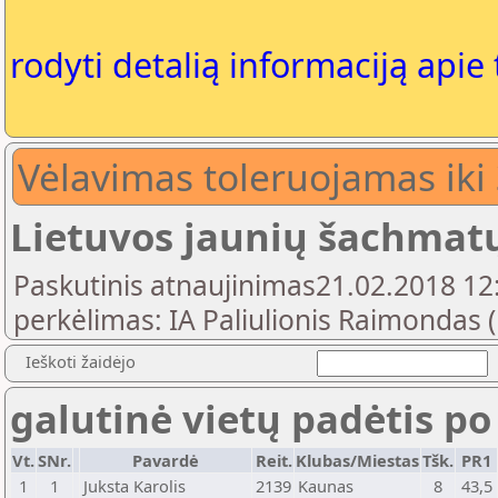
rodyti detalią informaciją apie
Vėlavimas toleruojamas iki
Lietuvos jaunių šachmat
Paskutinis atnaujinimas21.02.2018 12:
perkėlimas: IA Paliulionis Raimondas 
Ieškoti žaidėjo
galutinė vietų padėtis po
Vt.
SNr.
Pavardė
Reit.
Klubas/Miestas
Tšk.
PR1
1
1
Juksta Karolis
2139
Kaunas
8
43,5