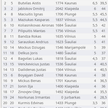
2
5
Butvilas Aistis
1774
Kaunas
6,5
39,5
3
2
Jablokov Dmitrij
2042
Klaipėda
6
44
4
8
Maciuitis Ignas
1706
Plungė
5,5
45,5
5
3
Maziukas Kasparas
1837
Vilnius
5,5
44,5
6
10
Koliasnikovas Aironas
1684
Šiauliai
5,5
42
7
7
Pilipuitis Mantas
1756
Vilnius
5,5
41
8
11
Bandza Rokas
1635
Vilnius
5
44
9
12
Sarauskas Andrius
1623
Šiauliai
5
41
10
14
Mockus Dziugas
1546
Marijampolė
5
39
11
18
Delkus Joris
1480
Šiauliai
5
37
12
4
Bagvilas Lukas
1818
Šiauliai
4,5
37
13
15
Venckevicius Justas
1536
Šiauliai
4
40,5
14
13
Dailidenas Justas
1564
Vilnius
4
40,5
15
6
Boyajyan David
1768
Kaunas
4
38
16
9
Mickus Benas
1701
Kaunas
4
36,5
17
21
Ionin Ilja
1400
Klaipėda
4
36
18
17
Zinovjev Oleg
1492
Klaipėda
4
35,5
19
24
Norkunas Irmantas
0
Jurbarkas
4
28,5
20
20
Kurmis Edvinas
1433
Plungė
3,5
36