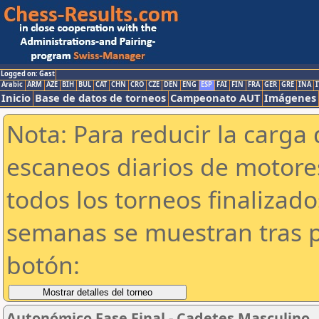
Logged on: Gast
Arabic
ARM
AZE
BIH
BUL
CAT
CHN
CRO
CZE
DEN
ENG
ESP
FAI
FIN
FRA
GER
GRE
INA
I
Inicio
Base de datos de torneos
Campeonato AUT
Imágenes
Nota: Para reducir la carga 
escaneos diarios de motor
todos los torneos finalizad
semanas se muestran tras p
botón:
Autonómico Fase Final - Cadetes Masculino