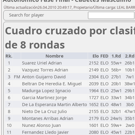
Última actualización26.04.2010 20:49:17, Propietario/Última carga: LEAL BAR
Search for player
Cuadro cruzado por clasi
de 8 rondas
Rk.
Nombre
Elo
FED
1.Rd
2.Rd
1
Suarez Uriel Adrian
2152
ELO
55w+
26b1
2
Vazquez Torres Adrian
2149
ELO
56b+
10b1
3
FM
Anton Guijarro David
2304
ELO
27b1
7w1
4
Beltran De Heredia E. Miguel
2039
ELO
20b1
38w
5
Madurga Lopez Ignacio
1964
ELO
25w1
29b1
6
Garcia Martinez Jorge
1727
ELO
33w1
34b1
7
De La Esperanza Martin Alberto
1652
ELO
48w1
3b0
8
Nieto De La Cruz Julio
2155
ELO
32b1
47w
9
Montanes Arribas Adrian
2179
ELO
24w½
35b1
10
Nunez Alonso Juan
1601
ELO
59w+
2w0
11
Fernandez Lledo Javier
2080
ELO
45w1
22b1