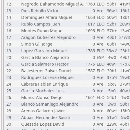
12
Negredo Bahamonde Miguel A.
1763
ELO
53b1
41w
13
Rios Rebollo Victor
0
Are
36w1
16b1
14
Dominguez Alfara Miguel
1663
ELO
50w1
18b1
15
Rubio Campos Juan
1817
ELO
52b1
28w
16
Montes Rubio Miguel
1695
ELO
57b+
13w
17
Aragon Gutierrez Alejandro
0
Are
40b1
21w
18
Simon Gil Jorge
0
Are
63b1
14w
19
Lopez Garralon Miguel
1785
ELO
35w½
23b1
20
Garcia Blanco Alejandro
0
ESP
4w0
49b1
21
Garcia Salamero Hector
1775
ELO
46w+
17b
22
Ballesteros Galvez Daniel
1587
ELO
30b1
11w
23
Rodriguez Lorenzo Miguel
0
Are
37b½
19w
24
Cabrera Fabian Enrique
0
Are
9b½
37w
25
Garcia-Mochales Luis
0
Are
5b0
40w
26
Munoz Alonso Diego
1661
ELO
54b1
1w0
27
Blanco Samaniego Alejandro
0
Are
3w0
50b1
28
Arenas Gallardo Javier
0
Are
60w+
15b0
29
Abbasi Hernandez Sasan
0
Are
51w1
5w0
30
Quesada Lopez David
0
Are
22w0
45b1