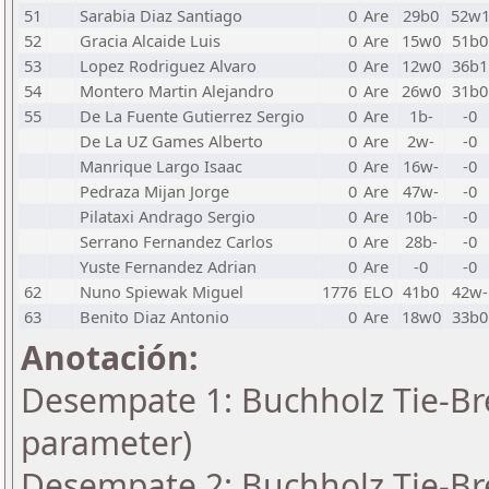
51
Sarabia Diaz Santiago
0
Are
29b0
52w
52
Gracia Alcaide Luis
0
Are
15w0
51b0
53
Lopez Rodriguez Alvaro
0
Are
12w0
36b1
54
Montero Martin Alejandro
0
Are
26w0
31b0
55
De La Fuente Gutierrez Sergio
0
Are
1b-
-0
De La UZ Games Alberto
0
Are
2w-
-0
Manrique Largo Isaac
0
Are
16w-
-0
Pedraza Mijan Jorge
0
Are
47w-
-0
Pilataxi Andrago Sergio
0
Are
10b-
-0
Serrano Fernandez Carlos
0
Are
28b-
-0
Yuste Fernandez Adrian
0
Are
-0
-0
62
Nuno Spiewak Miguel
1776
ELO
41b0
42w-
63
Benito Diaz Antonio
0
Are
18w0
33b0
Anotación:
Desempate 1: Buchholz Tie-Bre
parameter)
Desempate 2: Buchholz Tie-Bre