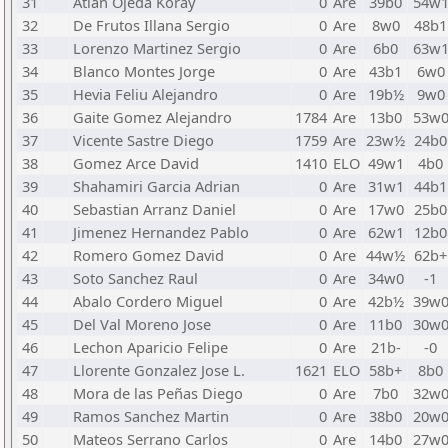
31
Atlan Ojeda Koray
0
Are
39b0
54w
32
De Frutos Illana Sergio
0
Are
8w0
48b1
33
Lorenzo Martinez Sergio
0
Are
6b0
63w
34
Blanco Montes Jorge
0
Are
43b1
6w0
35
Hevia Feliu Alejandro
0
Are
19b½
9w0
36
Gaite Gomez Alejandro
1784
Are
13b0
53w
37
Vicente Sastre Diego
1759
Are
23w½
24b0
38
Gomez Arce David
1410
ELO
49w1
4b0
39
Shahamiri Garcia Adrian
0
Are
31w1
44b1
40
Sebastian Arranz Daniel
0
Are
17w0
25b0
41
Jimenez Hernandez Pablo
0
Are
62w1
12b0
42
Romero Gomez David
0
Are
44w½
62b+
43
Soto Sanchez Raul
0
Are
34w0
-1
44
Abalo Cordero Miguel
0
Are
42b½
39w
45
Del Val Moreno Jose
0
Are
11b0
30w
46
Lechon Aparicio Felipe
0
Are
21b-
-0
47
Llorente Gonzalez Jose L.
1621
ELO
58b+
8b0
48
Mora de las Peñas Diego
0
Are
7b0
32w
49
Ramos Sanchez Martin
0
Are
38b0
20w
50
Mateos Serrano Carlos
0
Are
14b0
27w