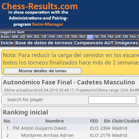
Logged on: Gast
Arabic
ARM
AZE
BIH
BUL
CAT
CHN
CRO
CZE
DEN
ENG
ESP
FAI
FIN
FRA
GER
GRE
INA
I
Inicio
Base de datos de torneos
Campeonato AUT
Imágenes
Nota: Para reducir la carga del servidor en los esc
todos los torneos finalizados hace más de 2 semanas
Autonómico Fase Final - Cadetes Masculino
Última actualización26.04.2010 20:49:17, Propietario/Última carga: LEAL BAR
Search for player
Ranking inicial
No.
Nombre
FED
Elo
Club/Ciuda
1
FM
Anton Guijarro David
ELO
2304
Madrid
2
Montanes Arribas Adrian
ELO
2179
Madrid