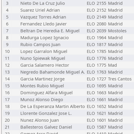
3
Nieto De La Cruz Julio
ELO
2155
Madrid
4
Suarez Uriel Adrian
ELO
2152
Madrid
5
Vazquez Torres Adrian
ELO
2149
Madrid
6
Fernandez Lledo Javier
ELO
2080
Madrid
7
Beltran De Heredia E. Miguel
ELO
2039
Mostoles
8
Madurga Lopez Ignacio
ELO
1964
Madrid
9
Rubio Campos Juan
ELO
1817
Madrid
10
Lopez Garralon Miguel
ELO
1785
Madrid
11
Nuno Spiewak Miguel
ELO
1776
Madrid
12
Garcia Salamero Hector
ELO
1775
Mad
13
Negredo Bahamonde Miguel A.
ELO
1763
Madrid
14
Garcia Martinez Jorge
ELO
1727
Tres Cantos
15
Montes Rubio Miguel
ELO
1695
Madrid
16
Dominguez Alfara Miguel
ELO
1663
Madrid
17
Munoz Alonso Diego
ELO
1661
Madrid
18
De La Esperanza Martin Alberto
ELO
1652
Madrid
19
Llorente Gonzalez Jose L.
ELO
1621
Madrid
20
Nunez Alonso Juan
ELO
1601
Madrid
21
Ballesteros Galvez Daniel
ELO
1587
Madrid
22
Gomez Arce David
ELO
1410
Madrid