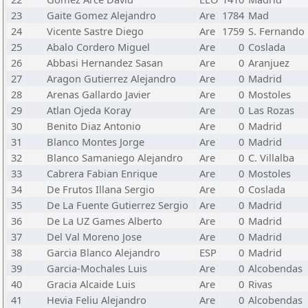
23
Gaite Gomez Alejandro
Are
1784
Mad
24
Vicente Sastre Diego
Are
1759
S. Fernando
25
Abalo Cordero Miguel
Are
0
Coslada
26
Abbasi Hernandez Sasan
Are
0
Aranjuez
27
Aragon Gutierrez Alejandro
Are
0
Madrid
28
Arenas Gallardo Javier
Are
0
Mostoles
29
Atlan Ojeda Koray
Are
0
Las Rozas
30
Benito Diaz Antonio
Are
0
Madrid
31
Blanco Montes Jorge
Are
0
Madrid
32
Blanco Samaniego Alejandro
Are
0
C. Villalba
33
Cabrera Fabian Enrique
Are
0
Mostoles
34
De Frutos Illana Sergio
Are
0
Coslada
35
De La Fuente Gutierrez Sergio
Are
0
Madrid
36
De La UZ Games Alberto
Are
0
Madrid
37
Del Val Moreno Jose
Are
0
Madrid
38
Garcia Blanco Alejandro
ESP
0
Madrid
39
Garcia-Mochales Luis
Are
0
Alcobendas
40
Gracia Alcaide Luis
Are
0
Rivas
41
Hevia Feliu Alejandro
Are
0
Alcobendas