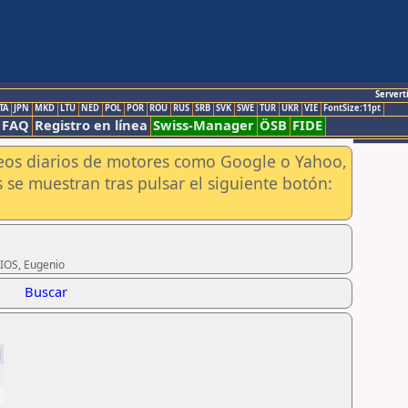
Servert
TA
JPN
MKD
LTU
NED
POL
POR
ROU
RUS
SRB
SVK
SWE
TUR
UKR
VIE
FontSize:11pt
FAQ
Registro en línea
Swiss-Manager
ÖSB
FIDE
aneos diarios de motores como Google o Yahoo,
 se muestran tras pulsar el siguiente botón:
RIOS, Eugenio
Buscar
d