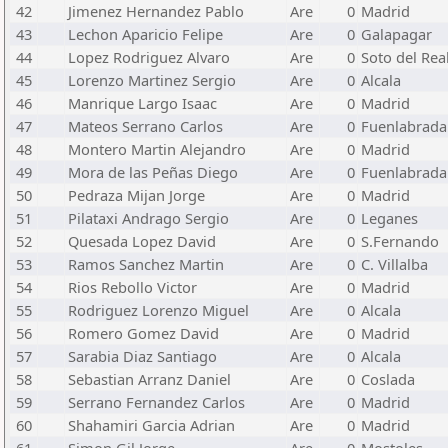
42
Jimenez Hernandez Pablo
Are
0
Madrid
43
Lechon Aparicio Felipe
Are
0
Galapagar
44
Lopez Rodriguez Alvaro
Are
0
Soto del Rea
45
Lorenzo Martinez Sergio
Are
0
Alcala
46
Manrique Largo Isaac
Are
0
Madrid
47
Mateos Serrano Carlos
Are
0
Fuenlabrada
48
Montero Martin Alejandro
Are
0
Madrid
49
Mora de las Peñas Diego
Are
0
Fuenlabrada
50
Pedraza Mijan Jorge
Are
0
Madrid
51
Pilataxi Andrago Sergio
Are
0
Leganes
52
Quesada Lopez David
Are
0
S.Fernando
53
Ramos Sanchez Martin
Are
0
C. Villalba
54
Rios Rebollo Victor
Are
0
Madrid
55
Rodriguez Lorenzo Miguel
Are
0
Alcala
56
Romero Gomez David
Are
0
Madrid
57
Sarabia Diaz Santiago
Are
0
Alcala
58
Sebastian Arranz Daniel
Are
0
Coslada
59
Serrano Fernandez Carlos
Are
0
Madrid
60
Shahamiri Garcia Adrian
Are
0
Madrid