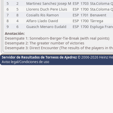
5
2
Martinez Sanchez Josep M
ESP
1703
Sta.Coloma Q
6
5
Llorens Duch Pere Lluis
ESP
1700
Sta.Coloma Q
7
8
Cosialls Ris Ramon
ESP
1701
Benavent
8
4
Alfaro Llado David
ESP
1700
Tàrrega
9
6
Guasch Menaro Eudald
ESP
1700
Espluga Fran
Anotación:
Desempate 1: Sonneborn-Berger-Tie-Break (with real points)
Desempate 2: The greater number of victories
Desempate 3: Direct Encounter (The results of the players in t
Servidor de Resultados de Torneos de Ajedrez
© 2006-2026 Heinz H
Aviso legal/Condiciones de uso