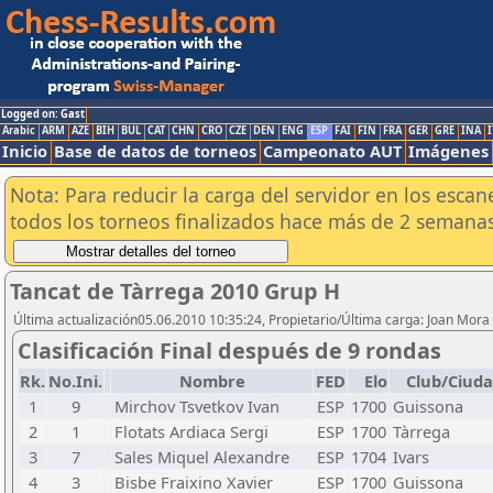
Logged on: Gast
Arabic
ARM
AZE
BIH
BUL
CAT
CHN
CRO
CZE
DEN
ENG
ESP
FAI
FIN
FRA
GER
GRE
INA
I
Inicio
Base de datos de torneos
Campeonato AUT
Imágenes
Nota: Para reducir la carga del servidor en los esc
todos los torneos finalizados hace más de 2 semanas
Tancat de Tàrrega 2010 Grup H
Última actualización05.06.2010 10:35:24, Propietario/Última carga: Joan Mora
Clasificación Final después de 9 rondas
Rk.
No.Ini.
Nombre
FED
Elo
Club/Ciud
1
9
Mirchov Tsvetkov Ivan
ESP
1700
Guissona
2
1
Flotats Ardiaca Sergi
ESP
1700
Tàrrega
3
7
Sales Miquel Alexandre
ESP
1704
Ivars
4
3
Bisbe Fraixino Xavier
ESP
1700
Guissona