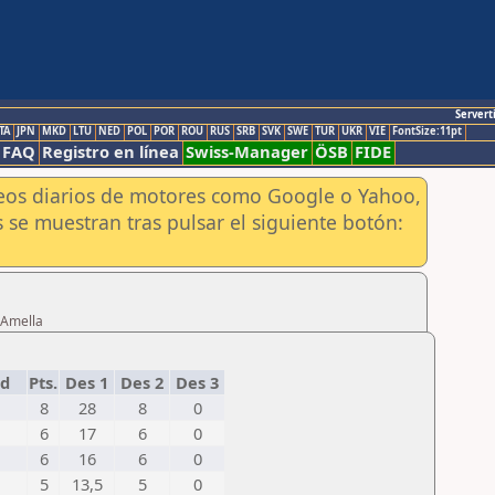
Servert
TA
JPN
MKD
LTU
NED
POL
POR
ROU
RUS
SRB
SVK
SWE
TUR
UKR
VIE
FontSize:11pt
FAQ
Registro en línea
Swiss-Manager
ÖSB
FIDE
aneos diarios de motores como Google o Yahoo,
 se muestran tras pulsar el siguiente botón:
 Amella
ad
Pts.
Des 1
Des 2
Des 3
8
28
8
0
6
17
6
0
6
16
6
0
5
13,5
5
0