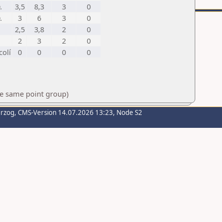
.
3,5
8,3
3
0
.
3
6
3
0
2,5
3,8
2
0
2
3
2
0
colí
0
0
0
0
he same point group)
erzog
, CMS-Version 14.07.2026 13:23, Node S2