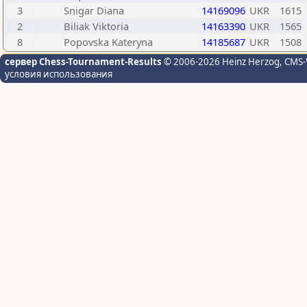
3
Snigar Diana
14169096
UKR
1615
2
Biliak Viktoria
14163390
UKR
1565
8
Popovska Kateryna
14185687
UKR
1508
сервер Chess-Tournament-Results
© 2006-2026 Heinz Herzog
, CMS-
условия использования