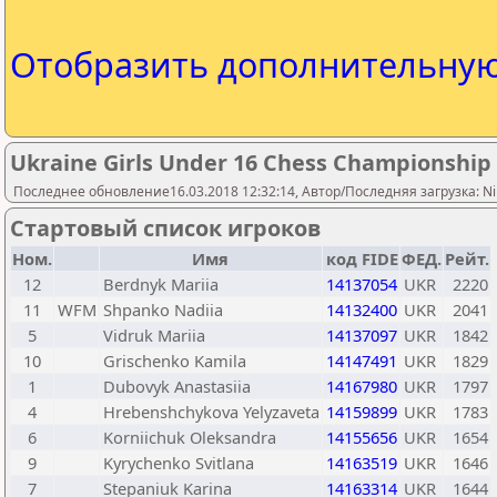
Отобразить дополнительну
Ukraine Girls Under 16 Chess Championship
Последнее обновление16.03.2018 12:32:14, Автор/Последняя загрузка: Ni
Стартовый список игроков
Ном.
Имя
код FIDE
ФЕД.
Рейт.
12
Berdnyk Mariia
14137054
UKR
2220
11
WFM
Shpanko Nadiia
14132400
UKR
2041
5
Vidruk Mariia
14137097
UKR
1842
10
Grischenko Kamila
14147491
UKR
1829
1
Dubovyk Anastasiia
14167980
UKR
1797
4
Hrebenshchykova Yelyzaveta
14159899
UKR
1783
6
Korniichuk Oleksandra
14155656
UKR
1654
9
Kyrychenko Svitlana
14163519
UKR
1646
7
Stepaniuk Karina
14163314
UKR
1644