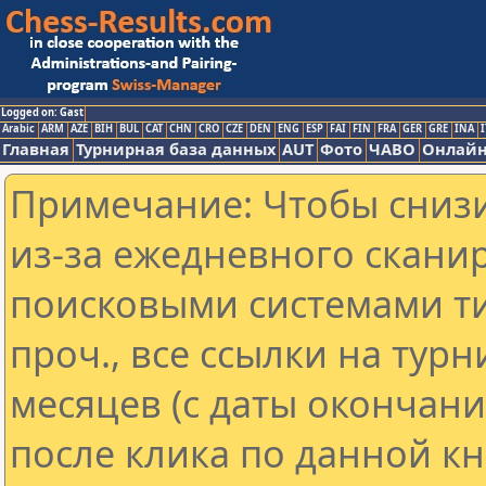
Logged on: Gast
Arabic
ARM
AZE
BIH
BUL
CAT
CHN
CRO
CZE
DEN
ENG
ESP
FAI
FIN
FRA
GER
GRE
INA
I
Главная
Турнирная база данных
AUT
Фото
ЧАВО
Онлайн
Примечание: Чтобы снизи
из-за ежедневного скани
поисковыми системами ти
проч., все ссылки на тур
месяцев (с даты окончан
после клика по данной кн