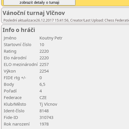
Vánoční turnaj Vlčnov
Poslední aktualizace26.12.2017 15:41:56, Creator/Last Upload: Chess Federati
Info o hráči
Jméno
Koutny Petr
Startovní číslo
10
Rating
2220
Elo národní
2220
ELO mezinárodní
2257
Výkon
2254
FIDE rtg +/-
0
Body
6,5
Pořadí
4
Federace
CZE
Klub/Město
Tj Vlcnov
Ident-číslo
8148
Fide-ID
310743
Rok narození
1978