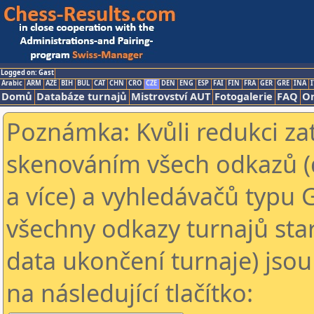
Logged on: Gast
Arabic
ARM
AZE
BIH
BUL
CAT
CHN
CRO
CZE
DEN
ENG
ESP
FAI
FIN
FRA
GER
GRE
INA
I
Domů
Databáze turnajů
Mistrovství AUT
Fotogalerie
FAQ
On
Poznámka: Kvůli redukci za
skenováním všech odkazů (
a více) a vyhledávačů typu 
všechny odkazy turnajů star
data ukončení turnaje) jsou
na následující tlačítko: