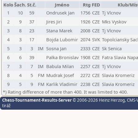
Kolo
Šach.
St.č.
Jméno
Rtg
FED
Klub/Mís
1
10
59
Ondrusek Jan
1756
CZE
Tj Vlcnov
2
9
37
Jires Jiri
1926
CZE
Mks Vyskov
3
8
23
Stana Marek
2008
CZE
Tj Vlcnov
4
3
17
Bojda Lubomir
2074
SVK
Topolciansky Sac
5
3
3
IM
Sosna Jan
2333
CZE
Sk Senica
6
6
39
Palka Bronislav
1908
CZE
Fatra Slavia Napa
7
3
7
IM
Babula Milan
2257
CZE
Tj Vlcnov
8
4
5
FM
Mudrak Josef
2272
CZE
Slavia Kromeriz
9
5
9
FM
Karlik Vladimir
2238
CZE
Slavia Kromeriz
*) Rating difference of more than 400. It was limited to 400.
Chess-Tournament-Results-Server
© 2006-2026 Heinz Herzog
, CMS-
tiráž