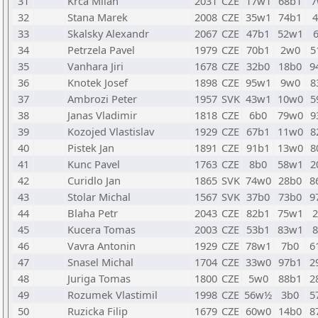
31
Krca Milan
2031
CZE
17w1
68b1
32
Stana Marek
2008
CZE
35w1
74b1
33
Skalsky Alexandr
2067
CZE
47b1
52w1
34
Petrzela Pavel
1979
CZE
70b1
2w0
5
35
Vanhara Jiri
1678
CZE
32b0
18b0
9
36
Knotek Josef
1898
CZE
95w1
9w0
8
37
Ambrozi Peter
1957
SVK
43w1
10w0
5
38
Janas Vladimir
1818
CZE
6b0
79w0
9
39
Kozojed Vlastislav
1929
CZE
67b1
11w0
8
40
Pistek Jan
1891
CZE
91b1
13w0
8
41
Kunc Pavel
1763
CZE
8b0
58w1
2
42
Curidlo Jan
1865
SVK
74w0
28b0
8
43
Stolar Michal
1567
SVK
37b0
73b0
9
44
Blaha Petr
2043
CZE
82b1
75w1
45
Kucera Tomas
2003
CZE
53b1
83w1
46
Vavra Antonin
1929
CZE
78w1
7b0
6
47
Snasel Michal
1704
CZE
33w0
97b1
2
48
Juriga Tomas
1800
CZE
5w0
88b1
2
49
Rozumek Vlastimil
1998
CZE
56w½
3b0
5
50
Ruzicka Filip
1679
CZE
60w0
14b0
8