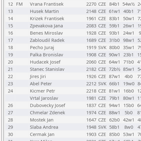
12
FM
Vrana Frantisek
2270
CZE
84b1
54w½
2
13
Husek Martin
2148
CZE
61w1
40b1
7
14
Krizek Frantisek
1961
CZE
83b1
50w1
7
15
Zpevakova Jana
2083
CZE
59b1
26w1
1
16
Benes Miroslav
1928
CZE
93b1
24w1
17
Zabloudil Radek
1689
CZE
31b0
98w1
5
18
Pecho Juraj
1919
SVK
80b0
35w1
7
19
Palka Bronislav
1908
CZE
90w1
23b1
1
20
Hudacek Josef
2060
CZE
64w1
71b0
4
21
Stanec Stanislav
2182
CZE
72b½
85w1
5
22
Jires Jiri
1926
CZE
87w1
4b0
7
23
Abel Peter
2212
SVK
66b1
19w0
8
24
Kicmer Petr
2218
CZE
81w1
16b0
1
Vrtal Jaroslav
1981
CZE
79b1
80w1
1
26
Dubovecky Josef
1837
CZE
94w1
15b0
6
27
Chmelar Zdenek
1974
CZE
88w1
5b0
8
28
Mostek Jan
1647
CZE
62b0
42w1
4
29
Slaba Andrea
1948
SVK
58b1
8w0
4
30
Cermak Jan
1903
CZE
85b0
53w1
7