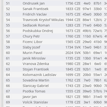
51
Ondrusek Jan
1756
CZE
4w0
87b1
3
52
Sanak Frantisek
1833
CZE
97w1
33b0
1
53
Fridrich Vaclav
1675
CZE
45w0
30b0
5
54
Travnicek Krystof Mikulas
1944
CZE
86w1
12b½
2
55
Sedlacek Roman
1283
CZE
71w0
64b0
5
56
Podskubka Ondrej
1673
CZE
49b½
72w½
7
57
Chury Petr
1760
CZE
11b0
67w½
4
58
Ficenc Libor
1565
CZE
29w0
41b0
9
59
Slaby Jozef
1734
SVK
15w0
94b1
3
60
Murin Pavol
2024
SVK
50b1
69w1
1
61
Janik Miroslav
1735
CZE
13b0
91w1
4
62
Vranova Zdenka
1980
CZE
28w1
6w0
6
63
Stojan Frantisek
1845
CZE
92b1
1w0
8
64
Kolomaznik Ladislav
1699
CZE
20b0
55w1
2
65
Sovadina Martin
1762
CZE
7w0
78b1
6
66
Slanicay Gabriel
1743
CZE
23w0
90b0
7
67
Psotka Tomas
1555
CZE
39w0
57b½
7
68
Javor Jan
1821
CZE
98b1
31w0
9
69
Volcik Stanislav
1778
CZE
3w1
60b0
9