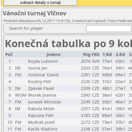
Vánoční turnaj Vlčnov
Poslední aktualizace26.12.2017 15:41:56, Creator/Last Upload: Chess Federati
Search for player
Konečná tabulka po 9 ko
Poř.
Jméno
Rtg
FED
1.Rd
2.Rd
3
1
Bojda Lubomir
2074
SVK
77w1
63b1
2
IM
Sosna Jan
2333
CZE
76w1
34b1
4
3
FM
Holemar David
2281
CZE
69b0
49w1
7
4
Koutny Petr
2220
CZE
51b1
22w1
3
5
IM
Zpevak Pavel
2339
CZE
48b1
27w1
6
WGM
Worek Joanna
2343
CZE
38w1
62b1
3
7
FM
Jurasek Miroslav
2249
CZE
65b1
46w1
3
8
IM
Babula Milan
2257
CZE
41w1
29b1
4
9
Kapusta Petr
2185
CZE
89w1
36b1
1
10
FM
Mudrak Josef
2272
CZE
73w1
37b1
6
11
FM
Karlik Vladimir
2238
CZE
57w1
39b1
2