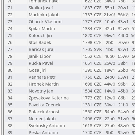
70
Tomanek Pavel
1622
CZE
34w0
76b1
3
71
Skalka Josef
1837
CZE
55b1
20w1
1
72
Martinka Jakub
1737
CZE
21w½
56b½
1
73
Oharek Vlastimil
1777
CZE
10b0
43w1
74
Spilar Martin
1334
CZE
42b1
32w0
6
75
Kolouch Jiri
1820
CZE
96w1
44b0
5
76
Stos Radek
1798
CZE
2b0
70w0
9
77
Baricak Juraj
1705
SVK
1b0
92w1
2
78
Janik Libor
1552
CZE
46b0
65w0
6
79
Rucka Pavel
1651
CZE
25w0
38b1
1
80
Gosa Jiri
1390
CZE
18w1
25b0
4
81
Vanhara Petr
1750
CZE
24b0
93w1
2
82
Hronek Martin
1698
CZE
44w0
96b1
3
83
Novotny Jan
1584
CZE
14w0
45b0
3
84
Zpevakova Katerina
1773
CZE
12w0
86b1
2
85
Pavelka Zdenek
1381
CZE
30w1
21b0
6
86
Polacek Arnost
1560
CZE
54b0
84w0
4
87
Nemec Jakub
1406
CZE
22b0
51w0
5
88
Svetinsky Antonin
1618
CZE
27b0
48w0
9
89
Peska Antonin
1740
CZE
9b0
95w0
9