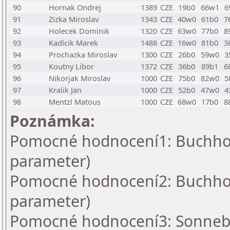
90
Hornak Ondrej
1389
CZE
19b0
66w1
6
91
Zizka Miroslav
1343
CZE
40w0
61b0
7
92
Holecek Dominik
1320
CZE
63w0
77b0
8
93
Kadlcik Marek
1488
CZE
16w0
81b0
3
94
Prochazka Miroslav
1300
CZE
26b0
59w0
3
95
Koutny Libor
1372
CZE
36b0
89b1
6
96
Nikorjak Miroslav
1000
CZE
75b0
82w0
5
97
Kralik Jan
1000
CZE
52b0
47w0
4
98
Mentzl Matous
1000
CZE
68w0
17b0
8
Poznámka:
Pomocné hodnocení1: Buchholz
parameter)
Pomocné hodnocení2: Buchholz
parameter)
Pomocné hodnocení3: Sonnebo