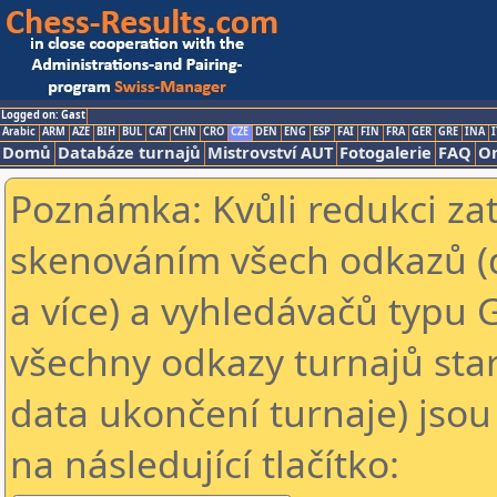
Logged on: Gast
Arabic
ARM
AZE
BIH
BUL
CAT
CHN
CRO
CZE
DEN
ENG
ESP
FAI
FIN
FRA
GER
GRE
INA
I
Domů
Databáze turnajů
Mistrovství AUT
Fotogalerie
FAQ
On
Poznámka: Kvůli redukci za
skenováním všech odkazů (
a více) a vyhledávačů typu 
všechny odkazy turnajů star
data ukončení turnaje) jsou
na následující tlačítko: