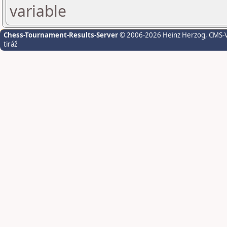
variable
Chess-Tournament-Results-Server
© 2006-2026 Heinz Herzog
, CMS-
tiráž