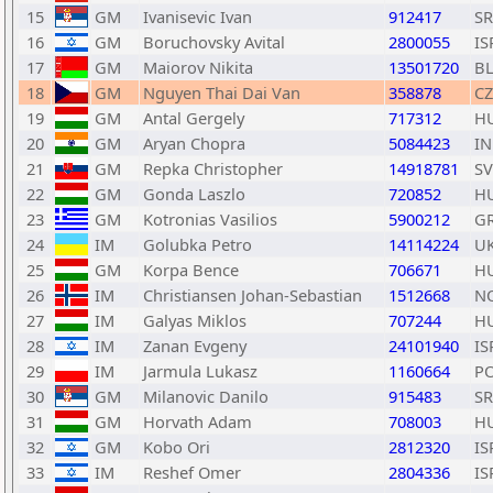
15
GM
Ivanisevic Ivan
912417
S
16
GM
Boruchovsky Avital
2800055
IS
17
GM
Maiorov Nikita
13501720
B
18
GM
Nguyen Thai Dai Van
358878
CZ
19
GM
Antal Gergely
717312
H
20
GM
Aryan Chopra
5084423
I
21
GM
Repka Christopher
14918781
S
22
GM
Gonda Laszlo
720852
H
23
GM
Kotronias Vasilios
5900212
G
24
IM
Golubka Petro
14114224
U
25
GM
Korpa Bence
706671
H
26
IM
Christiansen Johan-Sebastian
1512668
N
27
IM
Galyas Miklos
707244
H
28
IM
Zanan Evgeny
24101940
IS
29
IM
Jarmula Lukasz
1160664
P
30
GM
Milanovic Danilo
915483
S
31
GM
Horvath Adam
708003
H
32
GM
Kobo Ori
2812320
IS
33
IM
Reshef Omer
2804336
IS