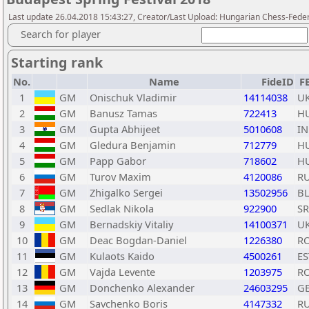
Last update 26.04.2018 15:43:27, Creator/Last Upload: Hungarian Chess-Feder
Search for player
Starting rank
No.
Name
FideID
F
1
GM
Onischuk Vladimir
14114038
U
2
GM
Banusz Tamas
722413
H
3
GM
Gupta Abhijeet
5010608
I
4
GM
Gledura Benjamin
712779
H
5
GM
Papp Gabor
718602
H
6
GM
Turov Maxim
4120086
R
7
GM
Zhigalko Sergei
13502956
B
8
GM
Sedlak Nikola
922900
S
9
GM
Bernadskiy Vitaliy
14100371
U
10
GM
Deac Bogdan-Daniel
1226380
R
11
GM
Kulaots Kaido
4500261
ES
12
GM
Vajda Levente
1203975
R
13
GM
Donchenko Alexander
24603295
G
14
GM
Savchenko Boris
4147332
R