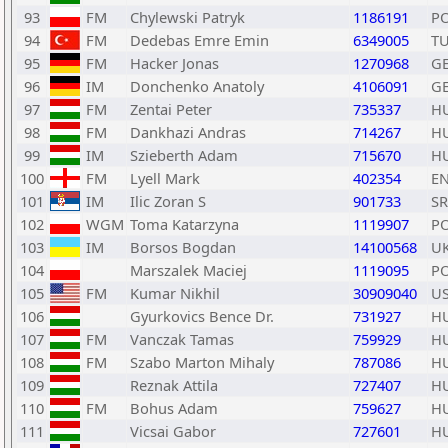
93
FM
Chylewski Patryk
1186191
P
94
FM
Dedebas Emre Emin
6349005
T
95
FM
Hacker Jonas
1270968
G
96
IM
Donchenko Anatoly
4106091
G
97
FM
Zentai Peter
735337
H
98
FM
Dankhazi Andras
714267
H
99
IM
Szieberth Adam
715670
H
100
FM
Lyell Mark
402354
E
101
IM
Ilic Zoran S
901733
S
102
WGM
Toma Katarzyna
1119907
P
103
IM
Borsos Bogdan
14100568
U
104
Marszalek Maciej
1119095
P
105
FM
Kumar Nikhil
30909040
U
106
Gyurkovics Bence Dr.
731927
H
107
FM
Vanczak Tamas
759929
H
108
FM
Szabo Marton Mihaly
787086
H
109
Reznak Attila
727407
H
110
FM
Bohus Adam
759627
H
111
Vicsai Gabor
727601
H