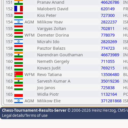
151
Pranav Anand
46626786
I
152
Maloberti David
620149
F
153
Kiss Peter
727300
H
154
AGM
Milikow Yoav
2822237
IS
155
Vargyas Zoltan
702811
H
156
WFM
Demeter Dorina
778079
H
157
Mizrahi Ido
2820269
IS
158
Pasztor Balazs
774723
H
159
Narendran Gouthaman
46673989
I
160
Nemeth Gergely
711055
H
161
Kovacs Judit
769215
H
162
WFM
Revo Tatiana
13506480
B
163
Sarvesh Kumar A
35019236
I
164
Joo Janos
725838
H
165
Widla Piotr
1132164
P
166
AGM
Milikow Elie
371281868
IS
Chess-Tournament-Results-Server
© 2006-2026 Heinz Herzog
, CMS-
Legal details/Terms of use