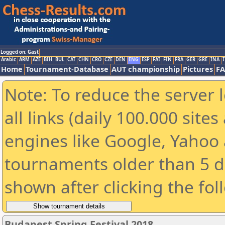
Logged on: Gast
Arabic
ARM
AZE
BIH
BUL
CAT
CHN
CRO
CZE
DEN
ENG
ESP
FAI
FIN
FRA
GER
GRE
INA
I
Home
Tournament-Database
AUT championship
Pictures
F
Note: To reduce the server 
all links (daily 100.000 sit
engines like Google, Yahoo a
tournaments older than 5 d
shown after clicking the fol
Budapest Spring Festival 2018