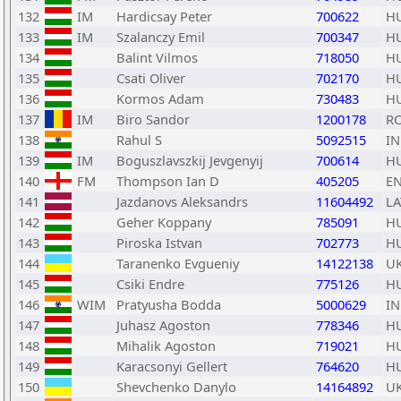
132
IM
Hardicsay Peter
700622
H
133
IM
Szalanczy Emil
700347
H
134
Balint Vilmos
718050
H
135
Csati Oliver
702170
H
136
Kormos Adam
730483
H
137
IM
Biro Sandor
1200178
R
138
Rahul S
5092515
I
139
IM
Boguszlavszkij Jevgenyij
700614
H
140
FM
Thompson Ian D
405205
E
141
Jazdanovs Aleksandrs
11604492
LA
142
Geher Koppany
785091
H
143
Piroska Istvan
702773
H
144
Taranenko Evgueniy
14122138
U
145
Csiki Endre
775126
H
146
WIM
Pratyusha Bodda
5000629
I
147
Juhasz Agoston
778346
H
148
Mihalik Agoston
719021
H
149
Karacsonyi Gellert
764620
H
150
Shevchenko Danylo
14164892
U