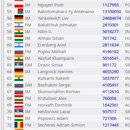
54
IM
Nguyen Piotr
1127993
P
55
IM
Rakotomaharo Fy Antenaina
13100050
M
56
IM
Yankelevich Lev
24684074
G
57
FM
Bakalchuk Johnatan
2810301
IS
58
IM
Nitin S.
5018277
I
59
IM
Almasi Istvan
701742
H
60
IM
Erenberg Ariel
2811634
IS
61
FM
Popov Mikhail
4146182
R
62
IM
Akshat Khamparia
5016541
I
63
GM
Drazic Sinisa
901172
S
64
IM
Langrock Hannes
4655290
G
65
Kulkarni Rakesh
5037077
I
66
GM
Beshukov Sergei
4105451
R
67
IM
Skomorokhin Roman
4112610
R
68
FM
Krstulovic Alex
760056
H
69
FM
Horvath Dominik
1642561
A
70
IM
Nestorovic Lazar
937517
S
71
IM
Popovics Adam
721506
H
72
FM
Secheres Adrian-Simion
1217445
R