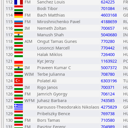
112
FM
Sanchez Louis
624225
F
113
Bodi Tibor
701084
H
114
FM
Bach Matthias
4603168
G
115
FM
Miroshnichenko Pavel
4188659
R
116
IM
Nemeth Zoltan
700657
H
117
Manush Shah
5040680
I
118
AIM
Ongut Tamas Gunes
770280
H
119
Losonczi Marcell
770442
H
120
Halak Miklos
726400
H
121
Kyc Jerzy
1163922
P
122
IM
Praveen Kumar C
5007372
I
123
WIM
Terbe Julianna
708780
H
124
Polatel Ali
6303196
T
125
IM
Rigo Janos
700371
H
126
FM
Jamrich Gyorgy
706124
H
127
WFM
Juhasz Barbara
743585
H
128
Karousos-Theodorakis Nikolaos
4275829
G
129
Pribelszky Bence
769738
H
130
FM
Bors Tamas
710580
H
131
FM
Pasztor Ferenc
704989
H