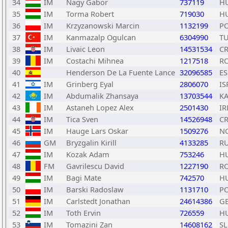
34
IM
Nagy Gabor
737119
H
35
IM
Torma Robert
719030
H
36
IM
Krzyzanowski Marcin
1132199
P
37
IM
Kanmazalp Ogulcan
6304990
T
38
IM
Livaic Leon
14531534
C
39
IM
Costachi Mihnea
1217518
R
40
Henderson De La Fuente Lance
32096585
ES
41
IM
Grinberg Eyal
2806070
IS
42
IM
Abdumalik Zhansaya
13703544
K
43
IM
Astaneh Lopez Alex
2501430
IR
44
IM
Tica Sven
14526948
C
45
IM
Hauge Lars Oskar
1509276
N
46
GM
Bryzgalin Kirill
4133285
R
47
IM
Kozak Adam
753246
H
48
FM
Gavrilescu David
1227190
R
49
IM
Bagi Mate
742570
H
50
IM
Barski Radoslaw
1131710
P
51
IM
Carlstedt Jonathan
24614386
G
52
IM
Toth Ervin
726559
H
53
IM
Tomazini Zan
14608162
S