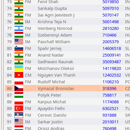
73
FM
Fenil Shah
5019850
I
74
Sankalp Gupta
5097010
I
75
FM
Sai Agni Jeevitesh J
5070147
I
76
IM
Krishna Teja N
5001498
I
77
FM
Veinberg Nimrod
2810280
IS
78
IM
Szeberenyi Adam
710466
H
79
IM
Paschall William
2005379
U
80
FM
Spalir Jernej
14606518
S
81
FM
Anand Nadar
25009141
I
82
FM
Sadhwani Raunak
35093487
I
83
FM
Molchanov Oleksii
14119820
U
84
CM
Nguyen Van Thanh
12402532
VI
85
FM
Rudolf Michal
1106210
P
86
Vymazal Bronislav
318396
CZ
87
Polyik Peter
758817
H
88
FM
Karpus Michal
1174088
P
89
FM
Apaydin Fethi
6302521
T
90
FM
Cerovic Danilo
931888
S
91
IM
Sarkar Justin
2010011
U
92
FM
Orosz Andras
760498
H