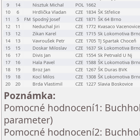
9
14
Nisztuk Michal
POL
1662
10
6
Hrdlička Vladan
CZE
1834
ŠK Střelice
11
5
FM
Spodný Josef
CZE
1871
ŠK 64 Brno
12
11
Neduchal Jiri
CZE
1772
Kvasaco Vacenovice
13
12
Zikan Karel
CZE
1715
Sk Lokomotiva Brno
14
13
Vavroušek Petr
CZE
1705
TJ Spartak Choceň
15
15
Doskar Miloslav
CZE
1637
Sk Lokomotiva Brno
16
17
Divis Jan
CZE
1554
Sk Petrvald U Nj
17
16
Hala Pavel
CZE
1588
ŠK Lokomotiva Brno,
18
19
Broz Jan
CZE
1267
ŠK Duras BVK
19
18
Kocí Milos
CZE
1308
ŠK Lokomotiva Brno,
20
20
Brda Vlastimil
CZE
1227
Slavia Boskovice
Poznámka:
Pomocné hodnocení1: Buchholz 
parameter)
Pomocné hodnocení2: Buchholz 