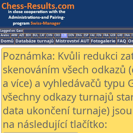
Logged on: Gast
Arabic
ARM
AZE
BIH
BUL
CAT
CHN
CRO
CZE
DEN
ENG
ESP
FAI
FIN
FRA
GER
GRE
INA
I
Domů
Databáze turnajů
Mistrovství AUT
Fotogalerie
FAQ
On
Poznámka: Kvůli redukci za
skenováním všech odkazů (
a více) a vyhledávačů typu 
všechny odkazy turnajů star
data ukončení turnaje) jsou
na následující tlačítko: