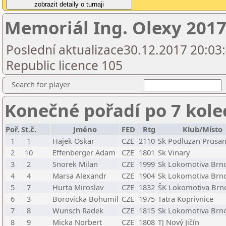
Memoriál Ing. Olexy 201
Poslední aktualizace30.12.2017 20:03
Republic licence 105
Search for player
Konečné pořadí po 7 kole
Poř.
St.č.
Jméno
FED
Rtg
Klub/Místo
1
1
Hajek Oskar
CZE
2110
Sk Podluzan Prusan
2
10
Effenberger Adam
CZE
1801
Sk Vinary
3
2
Snorek Milan
CZE
1999
Sk Lokomotiva Brno
4
4
Marsa Alexandr
CZE
1904
Sk Lokomotiva Brno
5
7
Hurta Miroslav
CZE
1832
ŠK Lokomotiva Brno,
6
3
Borovicka Bohumil
CZE
1975
Tatra Koprivnice
7
8
Wunsch Radek
CZE
1815
Sk Lokomotiva Brno
8
9
Micka Norbert
CZE
1808
TJ Nový Jičín