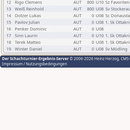
12
Rigo Clemens
AUT
800
U10
Sz Favoriten
13
Weiß Reinhold
AUT
800
U08
Sv Stockera
14
Dotzer Lukas
AUT
0
U08
Sc Donausta
15
Pavlov Julian
AUT
0
U08
1. Sk Ottakr
16
Penker Dominic
AUT
0
U08
17
Sinn Laurin
AUT
0
U10
1. Sk Ottakr
18
Terek Matteo
AUT
0
U08
1. Sk Ottakr
19
Winter Daniel
AUT
0
U08
Sv Mödling
Der Schachturnier-Ergebnis-Server
© 2006-2026 Heinz Herzog
, CMS
Impressum / Nutzungsbedingungen