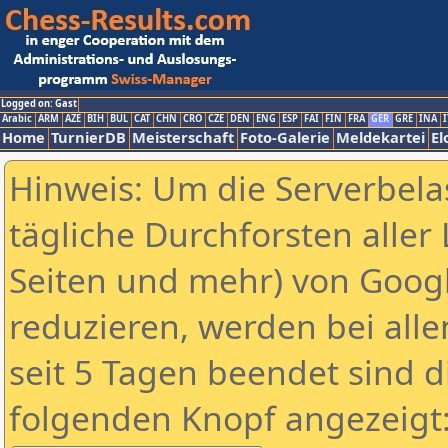
Logged on: Gast
Arabic
ARM
AZE
BIH
BUL
CAT
CHN
CRO
CZE
DEN
ENG
ESP
FAI
FIN
FRA
GER
GRE
INA
I
Home
TurnierDB
Meisterschaft
Foto-Galerie
Meldekartei
El
Hinweis: Um die Serverbela
tägliche Durchforsten aller 
Seiten und mehr) von Goog
reduzieren, werden bei alle
seit 5 Tagen beendet sind d
folgenden Knopf angezeigt