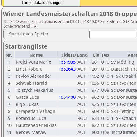
Wiener Landesmeisterschaften 2018 Gruppe
Die Seite wurde zuletzt aktualisiert am 03.01.2018 13:02:37, Ersteller: GTS A
Schachverband (TA)
Suche nach Spieler
Startrangliste
Nr.
Name
FideID
Land
Elo
Typ
Ver
1
Krejci Vera Marie
1651935
AUT
1281
U10
Sv Mödling
2
Ernst Robert
1662643
AUT
1201
U10
Datatech Pr
3
Pavlov Alexander
AUT
1152
U10
1. Sk Ottakr
4
Schwab Harald
AUT
1036
U10
Sz Favoriten
5
Tolstykh Makarius
AUT
977
U08
Sc Donausta
6
Gasca Luca
1661400
AUT
962
U10
Sc Donausta
7
Rigo Lukas
AUT
925
U10
Sz Favoriten
8
Karapetian Vahagn
AUT
909
U10
Sk Hietzing
9
Rotarciuc Luca
ROU
834
U10
1. Sk Ottakr
10
Hautzeneder Niklas
AUT
822
U10
Sz Favoriten
11
Beroev Matvey
AUT
800
U08
Tschaturang