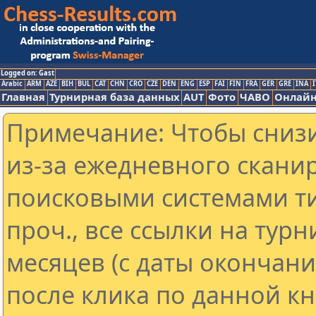
Logged on: Gast
Arabic
ARM
AZE
BIH
BUL
CAT
CHN
CRO
CZE
DEN
ENG
ESP
FAI
FIN
FRA
GER
GRE
INA
I
Главная
Турнирная база данных
AUT
Фото
ЧАВО
Онлайн
Примечание: Чтобы снизи
из-за ежедневного скани
поисковыми системами ти
проч., все ссылки на тур
месяцев (с даты окончан
после клика по данной кн