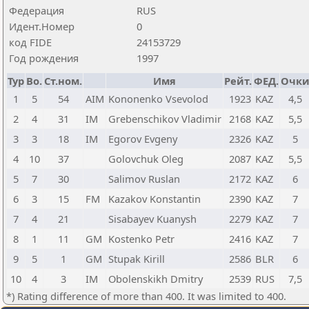
Федерация
RUS
Идент.Номер
0
код FIDE
24153729
Год рождения
1997
Тур
Bo.
Ст.ном.
Имя
Рейт.
ФЕД.
Очк
1
5
54
AIM
Kononenko Vsevolod
1923
KAZ
4,5
2
4
31
IM
Grebenschikov Vladimir
2168
KAZ
5,5
3
3
18
IM
Egorov Evgeny
2326
KAZ
5
4
10
37
Golovchuk Oleg
2087
KAZ
5,5
5
7
30
Salimov Ruslan
2172
KAZ
6
6
3
15
FM
Kazakov Konstantin
2390
KAZ
7
7
4
21
Sisabayev Kuanysh
2279
KAZ
7
8
1
11
GM
Kostenko Petr
2416
KAZ
7
9
5
1
GM
Stupak Kirill
2586
BLR
6
10
4
3
IM
Obolenskikh Dmitry
2539
RUS
7,5
*) Rating difference of more than 400. It was limited to 400.