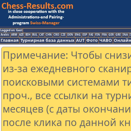
Logged on: Gast
Arabic
ARM
AZE
BIH
BUL
CAT
CHN
CRO
CZE
DEN
ENG
ESP
FAI
FIN
FRA
GER
GRE
INA
I
Главная
Турнирная база данных
AUT
Фото
ЧАВО
Онлайн
Примечание: Чтобы снизи
из-за ежедневного скани
поисковыми системами ти
проч., все ссылки на тур
месяцев (с даты окончан
после клика по данной кн