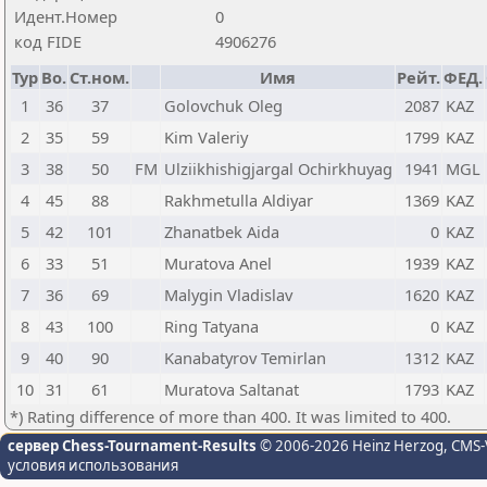
Идент.Номер
0
код FIDE
4906276
Тур
Bo.
Ст.ном.
Имя
Рейт.
ФЕД.
1
36
37
Golovchuk Oleg
2087
KAZ
2
35
59
Kim Valeriy
1799
KAZ
3
38
50
FM
Ulziikhishigjargal Ochirkhuyag
1941
MGL
4
45
88
Rakhmetulla Aldiyar
1369
KAZ
5
42
101
Zhanatbek Aida
0
KAZ
6
33
51
Muratova Anel
1939
KAZ
7
36
69
Malygin Vladislav
1620
KAZ
8
43
100
Ring Tatyana
0
KAZ
9
40
90
Kanabatyrov Temirlan
1312
KAZ
10
31
61
Muratova Saltanat
1793
KAZ
*) Rating difference of more than 400. It was limited to 400.
сервер Chess-Tournament-Results
© 2006-2026 Heinz Herzog
, CMS-
условия использования