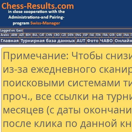
Logged on: Gast
Arabic
ARM
AZE
BIH
BUL
CAT
CHN
CRO
CZE
DEN
ENG
ESP
FAI
FIN
FRA
GER
GRE
INA
I
Главная
Турнирная база данных
AUT
Фото
ЧАВО
Онлайн
Примечание: Чтобы снизи
из-за ежедневного скани
поисковыми системами ти
проч., все ссылки на тур
месяцев (с даты окончан
после клика по данной кн