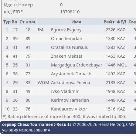
Идент.Номер
0
код FIDE
13708210
Тур
Bo.
Ст.ном.
Имя
Рейт.
ФЕД.
Оч
1
17
18
IM
Egorov Evgeny
2326
KAZ
2
39
89
Omar Temirlan
1330
KAZ
3
41
91
Orazalina Nursulu
1283
KAZ
4
41
79
Zhaken Maksat
1453
KAZ
5
35
81
Margadgua Erdenebayar
1446
MGL
6
38
77
Arystanbek Dimash
1492
KAZ
7
29
33
WGM
Ankudinova Yelena
2133
KAZ
8
31
49
Ivko Vladimir
1948
KAZ
9
36
80
Kerimov Tamerlan
1449
KAZ
10
33
76
Kandaurov Viktor
1516
KAZ
*) Rating difference of more than 400. It was limited to 400.
сервер Chess-Tournament-Results
© 2006-2026 Heinz Herzog
, CMS-
условия использования