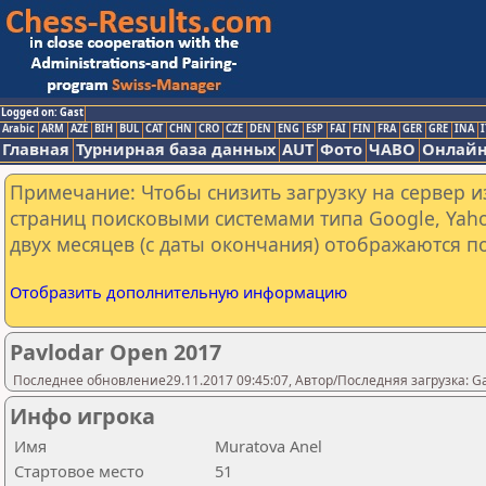
Logged on: Gast
Arabic
ARM
AZE
BIH
BUL
CAT
CHN
CRO
CZE
DEN
ENG
ESP
FAI
FIN
FRA
GER
GRE
INA
I
Главная
Турнирная база данных
AUT
Фото
ЧАВО
Онлайн
Примечание: Чтобы снизить загрузку на сервер и
страниц поисковыми системами типа Google, Yaho
двух месяцев (с даты окончания) отображаются по
Отобразить дополнительную информацию
Pavlodar Open 2017
Последнее обновление29.11.2017 09:45:07, Автор/Последняя загрузка: 
Инфо игрока
Имя
Muratova Anel
Стартовое место
51