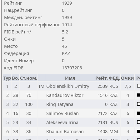
Рейтинг
1939
Нац.рейтинг
0
Междун. рейтинг
1939
Рейтинговый перфоманс
1914
FIDE рейт +/-
5,2
Очки
5
Место
45
Федерация
KAZ
Идент.Номер
0
код FIDE
13707205
Тур
Bo.
Ст.ном.
Имя
Рейт.
ФЕД.
Очки
Р
1
2
3
IM
Obolenskikh Dmitry
2539
RUS
7,5
2
28
76
Kandaurov Viktor
1516
KAZ
4
3
32
100
Ring Tatyana
0
KAZ
3
4
16
30
Salimov Ruslan
2172
KAZ
6
5
23
34
Alekseeva Irina
2131
RUS
6
6
33
86
Khaliun Batnasan
1408
MGL
4