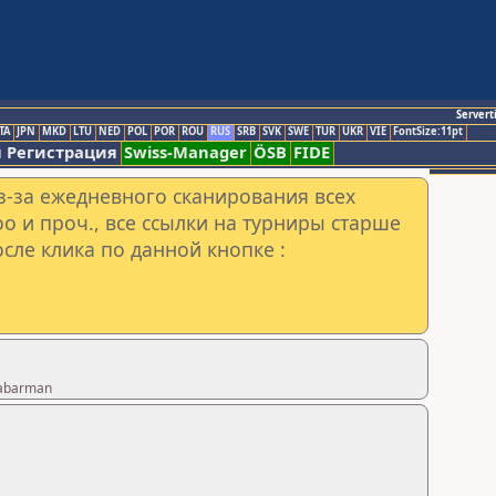
Servert
TA
JPN
MKD
LTU
NED
POL
POR
ROU
RUS
SRB
SVK
SWE
TUR
UKR
VIE
FontSize:11pt
 Регистрация
Swiss-Manager
ÖSB
FIDE
з-за ежедневного сканирования всех
o и проч., все ссылки на турниры старше
сле клика по данной кнопке :
Gabarman