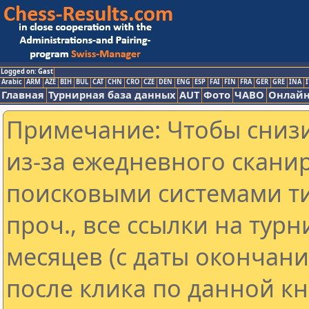
Logged on: Gast
Arabic
ARM
AZE
BIH
BUL
CAT
CHN
CRO
CZE
DEN
ENG
ESP
FAI
FIN
FRA
GER
GRE
INA
I
Главная
Турнирная база данных
AUT
Фото
ЧАВО
Онлайн
Примечание: Чтобы снизи
из-за ежедневного скани
поисковыми системами ти
проч., все ссылки на тур
месяцев (с даты окончан
после клика по данной кн