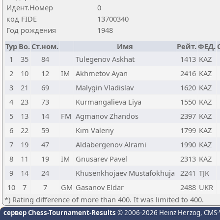
Идент.Номер
0
код FIDE
13700340
Год рождения
1948
Тур
Bo.
Ст.ном.
Имя
Рейт.
ФЕД.
1
35
84
Tulegenov Askhat
1413
KAZ
2
10
12
IM
Akhmetov Ayan
2416
KAZ
3
21
69
Malygin Vladislav
1620
KAZ
4
23
73
Kurmangalieva Liya
1550
KAZ
5
13
14
FM
Agmanov Zhandos
2397
KAZ
6
22
59
Kim Valeriy
1799
KAZ
7
19
47
Aldabergenov Alrami
1990
KAZ
8
11
19
IM
Gnusarev Pavel
2313
KAZ
9
14
24
Khusenkhojaev Mustafokhuja
2241
TJK
10
7
7
GM
Gasanov Eldar
2488
UKR
*) Rating difference of more than 400. It was limited to 400.
сервер Chess-Tournament-Results
© 2006-2026 Heinz Herzog
, CMS-