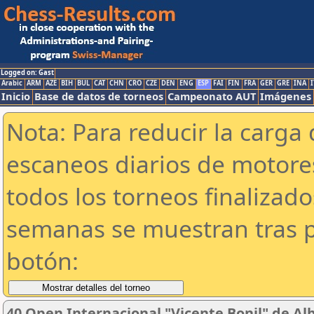
Logged on: Gast
Arabic
ARM
AZE
BIH
BUL
CAT
CHN
CRO
CZE
DEN
ENG
ESP
FAI
FIN
FRA
GER
GRE
INA
I
Inicio
Base de datos de torneos
Campeonato AUT
Imágenes
Nota: Para reducir la carga 
escaneos diarios de motor
todos los torneos finalizad
semanas se muestran tras p
botón:
40 Open Internacional "Vicente Bonil" de Al