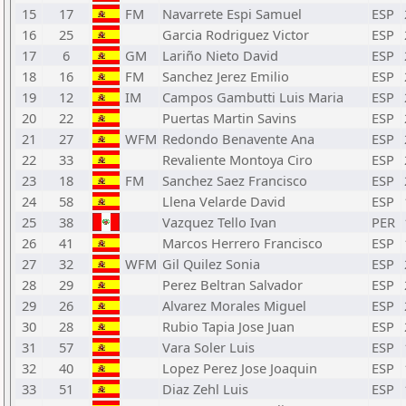
15
17
FM
Navarrete Espi Samuel
ESP
16
25
Garcia Rodriguez Victor
ESP
17
6
GM
Lariño Nieto David
ESP
18
16
FM
Sanchez Jerez Emilio
ESP
19
12
IM
Campos Gambutti Luis Maria
ESP
20
22
Puertas Martin Savins
ESP
21
27
WFM
Redondo Benavente Ana
ESP
22
33
Revaliente Montoya Ciro
ESP
23
18
FM
Sanchez Saez Francisco
ESP
24
58
Llena Velarde David
ESP
25
38
Vazquez Tello Ivan
PER
26
41
Marcos Herrero Francisco
ESP
27
32
WFM
Gil Quilez Sonia
ESP
28
29
Perez Beltran Salvador
ESP
29
26
Alvarez Morales Miguel
ESP
30
28
Rubio Tapia Jose Juan
ESP
31
57
Vara Soler Luis
ESP
32
40
Lopez Perez Jose Joaquin
ESP
33
51
Diaz Zehl Luis
ESP