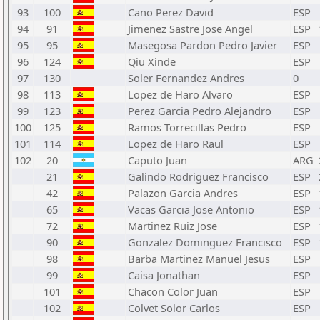
93
100
Cano Perez David
ESP
94
91
Jimenez Sastre Jose Angel
ESP
95
95
Masegosa Pardon Pedro Javier
ESP
96
124
Qiu Xinde
ESP
97
130
Soler Fernandez Andres
0
98
113
Lopez de Haro Alvaro
ESP
99
123
Perez Garcia Pedro Alejandro
ESP
100
125
Ramos Torrecillas Pedro
ESP
101
114
Lopez de Haro Raul
ESP
102
20
Caputo Juan
ARG
21
Galindo Rodriguez Francisco
ESP
42
Palazon Garcia Andres
ESP
65
Vacas Garcia Jose Antonio
ESP
72
Martinez Ruiz Jose
ESP
90
Gonzalez Dominguez Francisco
ESP
98
Barba Martinez Manuel Jesus
ESP
99
Caisa Jonathan
ESP
101
Chacon Color Juan
ESP
102
Colvet Solor Carlos
ESP