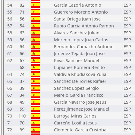
54
82
Garcia Cazorla Antonio
ESP
55
71
Guerrero Moreno Antonio
ESP
56
56
Santa Ortega Juan Jose
ESP
57
54
Rubio Garcia Antonio Ramon
ESP
58
63
Alvarez Sanchez Julian
ESP
59
86
Moreno Lopez Juan Carlos
ESP
60
64
Fernandez Camacho Antonio
ESP
61
66
Jimenez Tejada Juan Jose
ESP
62
67
Rivas Sanchez Manuel
ESP
68
Lupiañez Romera Benito
ESP
64
74
Valdivia Khudiakova Yulia
ESP
65
37
Sanchez De Torres Rafael
ESP
66
39
Sanchez Lopez Sergio
ESP
67
34
Merelo Garcia Francisco
ESP
68
49
Garcia Navarro Jose Jesus
ESP
69
59
Perez Jimenez Jose Manuel
ESP
70
110
Larroya Miras Carlos
ESP
71
70
Carreño Losilla Jesus
ESP
72
89
Clemente Garcia Cristobal
ESP