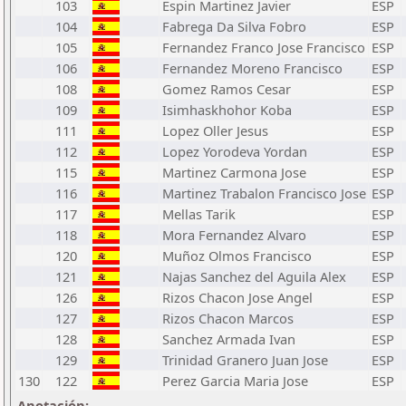
103
Espin Martinez Javier
ESP
104
Fabrega Da Silva Fobro
ESP
105
Fernandez Franco Jose Francisco
ESP
106
Fernandez Moreno Francisco
ESP
108
Gomez Ramos Cesar
ESP
109
Isimhaskhohor Koba
ESP
111
Lopez Oller Jesus
ESP
112
Lopez Yorodeva Yordan
ESP
115
Martinez Carmona Jose
ESP
116
Martinez Trabalon Francisco Jose
ESP
117
Mellas Tarik
ESP
118
Mora Fernandez Alvaro
ESP
120
Muñoz Olmos Francisco
ESP
121
Najas Sanchez del Aguila Alex
ESP
126
Rizos Chacon Jose Angel
ESP
127
Rizos Chacon Marcos
ESP
128
Sanchez Armada Ivan
ESP
129
Trinidad Granero Juan Jose
ESP
130
122
Perez Garcia Maria Jose
ESP
Anotación: