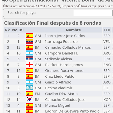
Última actualización26.11.2017 19:54:39, Propietario/Última carga: Javier Gar
Search for player
Clasificación Final después de 8 rondas
Rk.
No.Ini.
Nombre
FED
1
2
GM
Ibarra Jerez Jose Carlos
ESP
2
1
GM
Iturrizaga Eduardo
VEN
3
13
IM
Camacho Collados Marcos
ESP
4
10
GM
Campora Daniel H.
ARG
5
5
GM
Strikovic Aleksa
SRB
6
7
GM
Plaskett Harold James
ENG
7
15
IM
Granero Roca Antonio
ESP
8
8
IM
Cruz Lledo Pablo
ESP
9
9
GM
Giaccio Alfredo
ARG
10
3
GM
Petkov Vladimir
FID
11
19
FM
Gavilan Diaz Mario
ESP
12
14
IM
Camacho Collados Jose
KOR
13
4
GM
Munoz Miguel
ESP
14
11
IM
Ladron De Guevara Pinto Paolo
ESP