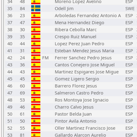
34
48
Moreno Lopez Avelino
ESP
35
84
Odell Jim
SWE
36
23
Arboledas Fernandez Antonio A
ESP
37
47
Mena Hernandez Diego
ESP
38
30
Ribera Cebolla Marc
ESP
39
35
Crespo Ruiz Manuel
ESP
40
44
Lopez Perez Juan Pedro
ESP
41
31
Esteban Mendez Jesus Maria
ESP
42
24
FM
Ferrer Sanchez Pedro Jesus
ESP
43
36
Cantos Conejero Jose Miguel
ESP
44
43
Martinez Espigares Jose Migue
ESP
45
45
Gomez Ligero Sergio
ESP
46
60
Barrero Florez Jesus
ESP
47
69
Salmeron Castro Pedro
ESP
48
53
Ros Montoya Jose Ignacio
ESP
49
46
Charro Calvo Jesus
ESP
50
61
Pastor Belda Juan
ESP
51
50
Pintor Avila Antonio
ESP
52
55
Oller Martinez Francisco Jose
ESP
53
81
Gallardo Alarcon Aurelio
ESP