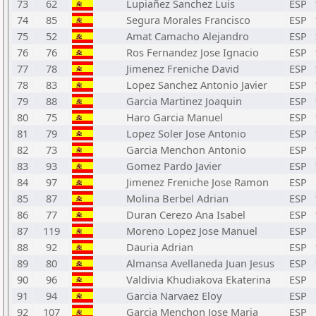
73
62
Lupiañez Sanchez Luis
ESP
74
85
Segura Morales Francisco
ESP
75
52
Amat Camacho Alejandro
ESP
76
76
Ros Fernandez Jose Ignacio
ESP
77
78
Jimenez Freniche David
ESP
78
83
Lopez Sanchez Antonio Javier
ESP
79
88
Garcia Martinez Joaquin
ESP
80
75
Haro Garcia Manuel
ESP
81
79
Lopez Soler Jose Antonio
ESP
82
73
Garcia Menchon Antonio
ESP
83
93
Gomez Pardo Javier
ESP
84
97
Jimenez Freniche Jose Ramon
ESP
85
87
Molina Berbel Adrian
ESP
86
77
Duran Cerezo Ana Isabel
ESP
87
119
Moreno Lopez Jose Manuel
ESP
88
92
Dauria Adrian
ESP
89
80
Almansa Avellaneda Juan Jesus
ESP
90
96
Valdivia Khudiakova Ekaterina
ESP
91
94
Garcia Narvaez Eloy
ESP
92
107
Garcia Menchon Jose Maria
ESP