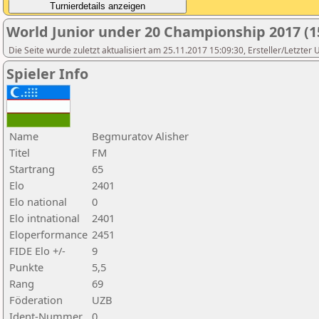
World Junior under 20 Championship 2017 (1
Die Seite wurde zuletzt aktualisiert am 25.11.2017 15:09:30, Ersteller/Letzter
Spieler Info
Name
Begmuratov Alisher
Titel
FM
Startrang
65
Elo
2401
Elo national
0
Elo intnational
2401
Eloperformance
2451
FIDE Elo +/-
9
Punkte
5,5
Rang
69
Föderation
UZB
Ident-Nummer
0