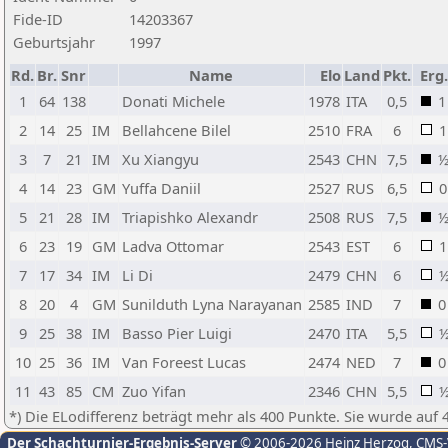
Fide-ID
14203367
Geburtsjahr
1997
Rd.
Br.
Snr
Name
Elo
Land
Pkt.
Erg
1
64
138
Donati Michele
1978
ITA
0,5
1
2
14
25
IM
Bellahcene Bilel
2510
FRA
6
1
3
7
21
IM
Xu Xiangyu
2543
CHN
7,5
4
14
23
GM
Yuffa Daniil
2527
RUS
6,5
0
5
21
28
IM
Triapishko Alexandr
2508
RUS
7,5
6
23
19
GM
Ladva Ottomar
2543
EST
6
1
7
17
34
IM
Li Di
2479
CHN
6
8
20
4
GM
Sunilduth Lyna Narayanan
2585
IND
7
0
9
25
38
IM
Basso Pier Luigi
2470
ITA
5,5
10
25
36
IM
Van Foreest Lucas
2474
NED
7
0
11
43
85
CM
Zuo Yifan
2346
CHN
5,5
*) Die ELodifferenz beträgt mehr als 400 Punkte. Sie wurde auf 
Der Schachturnier-Ergebnis-Server
© 2006-2026 Heinz Herzog
, CMS