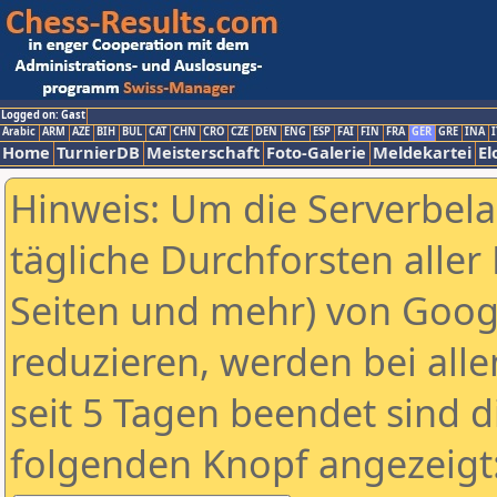
Logged on: Gast
Arabic
ARM
AZE
BIH
BUL
CAT
CHN
CRO
CZE
DEN
ENG
ESP
FAI
FIN
FRA
GER
GRE
INA
I
Home
TurnierDB
Meisterschaft
Foto-Galerie
Meldekartei
El
Hinweis: Um die Serverbel
tägliche Durchforsten aller 
Seiten und mehr) von Goog
reduzieren, werden bei alle
seit 5 Tagen beendet sind d
folgenden Knopf angezeigt