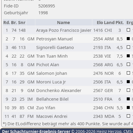
Fide-ID
5206995
Geburtsjahr
1998
Rd.
Br.
Snr
Name
Elo
Land
Pkt.
Erg
1
74
148
Araya Pozo Francisco Javier
1416
CHI
3
2
7
16
GM
Petrosyan Manuel
2554
ARM
8,5
3
46
113
Signorelli Gaetano
2193
ITA
4,5
4
22
22
GM
Tran Tuan Minh
2538
VIE
7,5
5
16
8
GM
Pichot Alan
2568
ARG
6,5
6
17
35
GM
Salomon Johan
2476
NOR
6
7
16
29
GM
Moroni Luca Jr
2506
ITA
6,5
8
21
9
GM
Donchenko Alexander
2567
GER
7
9
23
25
IM
Bellahcene Bilel
2510
FRA
6
10
39
85
CM
Zuo Yifan
2346
CHN
5,5
11
41
87
FM
Macovei Andrei
2343
MDA
5
*) Die ELodifferenz beträgt mehr als 400 Punkte. Sie wurde auf 
Der Schachturnier-Ergebnis-Server
© 2006-2026 Heinz Herzog
, CMS