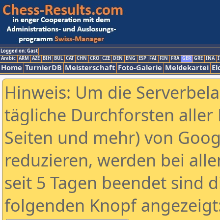
Logged on: Gast
Arabic
ARM
AZE
BIH
BUL
CAT
CHN
CRO
CZE
DEN
ENG
ESP
FAI
FIN
FRA
GER
GRE
INA
I
Home
TurnierDB
Meisterschaft
Foto-Galerie
Meldekartei
El
Hinweis: Um die Serverbel
tägliche Durchforsten aller 
Seiten und mehr) von Goog
reduzieren, werden bei alle
seit 5 Tagen beendet sind d
folgenden Knopf angezeigt