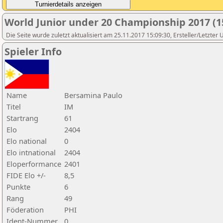
World Junior under 20 Championship 2017 (1
Die Seite wurde zuletzt aktualisiert am 25.11.2017 15:09:30, Ersteller/Letzter
Spieler Info
Name
Bersamina Paulo
Titel
IM
Startrang
61
Elo
2404
Elo national
0
Elo intnational
2404
Eloperformance
2401
FIDE Elo +/-
8,5
Punkte
6
Rang
49
Föderation
PHI
Ident-Nummer
0