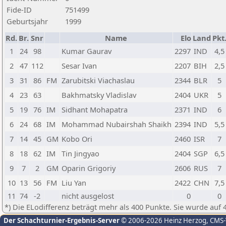
Fide-ID
751499
Geburtsjahr
1999
Rd.
Br.
Snr
Name
Elo
Land
Pkt
1
24
98
Kumar Gaurav
2297
IND
4,5
2
47
112
Sesar Ivan
2207
BIH
2,5
3
31
86
FM
Zarubitski Viachaslau
2344
BLR
5
4
23
63
Bakhmatsky Vladislav
2404
UKR
5
5
19
76
IM
Sidhant Mohapatra
2371
IND
6
6
24
68
IM
Mohammad Nubairshah Shaikh
2394
IND
5,5
7
14
45
GM
Kobo Ori
2460
ISR
7
8
18
62
IM
Tin Jingyao
2404
SGP
6,5
9
7
2
GM
Oparin Grigoriy
2606
RUS
7
10
13
56
FM
Liu Yan
2422
CHN
7,5
11
74
-2
nicht ausgelost
0
0
*) Die ELodifferenz beträgt mehr als 400 Punkte. Sie wurde auf 
Der Schachturnier-Ergebnis-Server
© 2006-2026 Heinz Herzog
, CMS