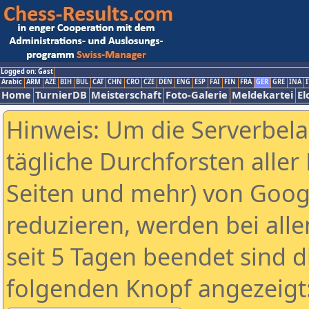
Logged on: Gast
Arabic
ARM
AZE
BIH
BUL
CAT
CHN
CRO
CZE
DEN
ENG
ESP
FAI
FIN
FRA
GER
GRE
INA
I
Home
TurnierDB
Meisterschaft
Foto-Galerie
Meldekartei
El
Hinweis: Um die Serverbel
tägliche Durchforsten aller 
Seiten und mehr) von Goog
reduzieren, werden bei alle
seit 5 Tagen beendet sind d
folgenden Knopf angezeigt