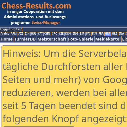
Logged on: Gast
Arabic
ARM
AZE
BIH
BUL
CAT
CHN
CRO
CZE
DEN
ENG
ESP
FAI
FIN
FRA
GER
GRE
INA
I
Home
TurnierDB
Meisterschaft
Foto-Galerie
Meldekartei
El
Hinweis: Um die Serverbel
tägliche Durchforsten aller 
Seiten und mehr) von Goog
reduzieren, werden bei alle
seit 5 Tagen beendet sind d
folgenden Knopf angezeigt