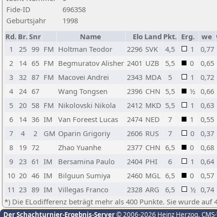
Fide-ID
696358
Geburtsjahr
1998
Rd.
Br.
Snr
Name
Elo
Land
Pkt.
Erg.
we
1
25
99
FM
Holtman Teodor
2296
SVK
4,5
1
0,77
2
14
65
FM
Begmuratov Alisher
2401
UZB
5,5
0
0,65
3
32
87
FM
Macovei Andrei
2343
MDA
5
1
0,72
4
24
67
Wang Tongsen
2396
CHN
5,5
½
0,66
5
20
58
FM
Nikolovski Nikola
2412
MKD
5,5
1
0,63
6
14
36
IM
Van Foreest Lucas
2474
NED
7
1
0,55
7
4
2
GM
Oparin Grigoriy
2606
RUS
7
0
0,37
8
19
72
Zhao Yuanhe
2377
CHN
6,5
0
0,68
9
23
61
IM
Bersamina Paulo
2404
PHI
6
1
0,64
10
20
46
IM
Bilguun Sumiya
2460
MGL
6,5
0
0,57
11
23
89
IM
Villegas Franco
2328
ARG
6,5
½
0,74
*) Die ELodifferenz beträgt mehr als 400 Punkte. Sie wurde auf 
Der Schachturnier-Ergebnis-Server
© 2006-2026 Heinz Herzog
, CMS