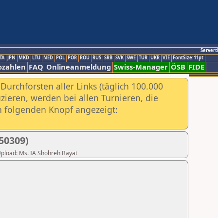
Servert
TA
JPN
MKD
LTU
NED
POL
POR
ROU
RUS
SRB
SVK
SWE
TUR
UKR
VIE
FontSize:11pt
ozahlen
FAQ
Onlineanmeldung
Swiss-Manager
ÖSB
FIDE
urchforsten aller Links (täglich 100.000
ieren, werden bei allen Turnieren, die
ch folgenden Knopf angezeigt:
50309)
 Upload: Ms. IA Shohreh Bayat