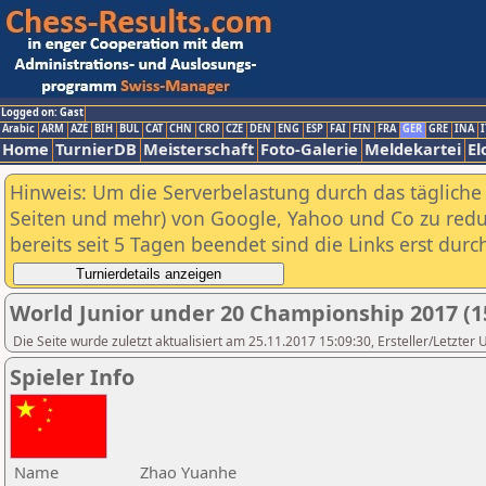
Logged on: Gast
Arabic
ARM
AZE
BIH
BUL
CAT
CHN
CRO
CZE
DEN
ENG
ESP
FAI
FIN
FRA
GER
GRE
INA
I
Home
TurnierDB
Meisterschaft
Foto-Galerie
Meldekartei
El
Hinweis: Um die Serverbelastung durch das tägliche D
Seiten und mehr) von Google, Yahoo und Co zu reduz
bereits seit 5 Tagen beendet sind die Links erst dur
World Junior under 20 Championship 2017 (1
Die Seite wurde zuletzt aktualisiert am 25.11.2017 15:09:30, Ersteller/Letzter
Spieler Info
Name
Zhao Yuanhe