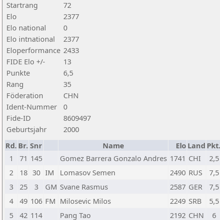
Startrang
72
Elo
2377
Elo national
0
Elo intnational
2377
Eloperformance
2433
FIDE Elo +/-
13
Punkte
6,5
Rang
35
Föderation
CHN
Ident-Nummer
0
Fide-ID
8609497
Geburtsjahr
2000
Rd.
Br.
Snr
Name
Elo
Land
Pkt
1
71
145
Gomez Barrera Gonzalo Andres
1741
CHI
2,5
2
18
30
IM
Lomasov Semen
2490
RUS
7,5
3
25
3
GM
Svane Rasmus
2587
GER
7,5
4
49
106
FM
Milosevic Milos
2249
SRB
5,5
5
42
114
Pang Tao
2192
CHN
6