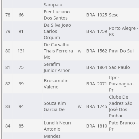
Sampaio
Fier Luciano
78
66
BRA
1925
Sesc
Dos Santos
Da Silva Joao
Porto Alegre -
79
91
Carlos
BRA
1759
Rs
Orguim
De Carvalho
80
131
Thais Ferreira
w
BRA
1562
Pirai Do Sul
Mo
Serafim
81
75
BRA
1864
Sao Paulo
Junior Arnor
Ifpr -
Brusamolin
82
39
BRA
2071
Paranagua -
Valerio
Pr
Clube De
Souza Kim
Xadrez São
83
94
w
BRA
1745
Garcia De
José Dos
Pinhai
Lunelli Neuri
Pato Branco -
84
85
BRA
1810
Antonio
Pr
Mendes