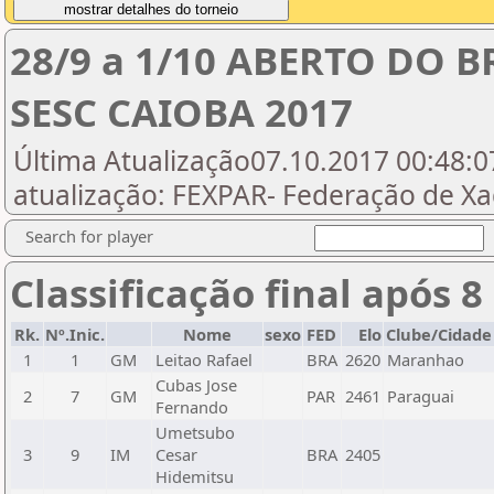
28/9 a 1/10 ABERTO DO 
SESC CAIOBA 2017
Última Atualização07.10.2017 00:48:07
atualização: FEXPAR- Federação de X
Search for player
Classificação final após 8
Rk.
Nº.Inic.
Nome
sexo
FED
Elo
Clube/Cidade
1
1
GM
Leitao Rafael
BRA
2620
Maranhao
Cubas Jose
2
7
GM
PAR
2461
Paraguai
Fernando
Umetsubo
3
9
IM
Cesar
BRA
2405
Hidemitsu