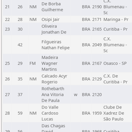
C.X.
De Borba
21
26
NM
BRA
2190
Blumenau -
Guilherme
Sc
22
28
NM
Osipi Jair
BRA
2171
Maringa - Pr
Oliveira
23
30
BRA
2165
Curitiba - Pr
Jonathan De
C.X.
Filgueiras
42
BRA
2049
Blumenau -
Nathan Felipe
Sc
Madeira
25
29
FM
Wagner
BRA
2167
Osasco - SP
Martins
Calcado Acyr
C.X. De
26
35
NM
BRA
2129
Rogerio
Curitiba - Pr
Rothebarth
27
37
Ana Vitoria
w
BRA
2120
De Paula
Do Valle
Clube De
28
59
NM
Cardoso
BRA
1959
Xadrez De
Lucas
São Paulo
Das Chagas
29
56
David
BRA
1968
Curitiba