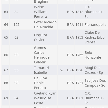
Braghini
Weise
C.X.
63
84
William
BRA
1812
Blumenau -
Ferreira
Sc
Cezar Ricardo
64
125
BRA
1611
Florianopolis
De Almeida
Clube De
Orquiza
65
62
BRA
1953
Xadrez Erbo
Olivier
Stenzel
Gomes
Carlos
Belo
66
90
BRA
1765
Henrique
Horizonte
Caldeir
Tamarozi
Mogi Das
67
65
w
BRA
1928
Isabelle
Cruzes - Sp
Da Silva
Sao Jose Dos
68
98
Daniel
BRA
1731
Campos - Sc
Pereira
Caetano Ryan
C.X.
69
54
Wesley Da
BRA
1981
Blumenau -
Costa
Sc