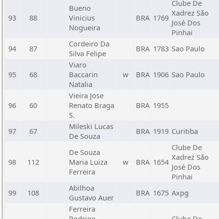
Clube De
Bueno
Xadrez São
93
88
Vinicius
BRA
1769
José Dos
Nogueira
Pinhai
Cordeiro Da
94
87
BRA
1783
Sao Paulo
Silva Felipe
Viaro
95
68
Baccarin
w
BRA
1906
Sao Paulo
Natalia
Vieira Jose
96
60
Renato Braga
BRA
1955
S.
Mileski Lucas
97
67
BRA
1919
Curitiba
De Souza
Clube De
De Souza
Xadrez São
98
112
Maria Luiza
w
BRA
1654
José Dos
Ferreira
Pinhai
Abilhoa
99
108
BRA
1675
Axpg
Gustavo Auer
Ferreira
Rodrigo
Clube De