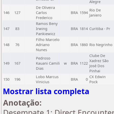
Alegre
De Oliveira
Rio De
146
127
Carlos
BRA
1594
Janiero
Frederico
Ramos Beny
147
83
Irwing
BRA
1814
Curitiba - Pr
Pankiewicz
Filho Marcelo
148
76
Adriano
BRA
1860
Rio Negrinho
Nunes
Clube De
Pedroso
Xadrez São
149
167
Kauani Camili
w
BRA
1122
José Dos
Dias
Pinhai
Lobo Marcus
CX Edwin
150
196
BRA
0
Vinicius
Pock
Mostrar lista completa
Anotação:
Desempate 1: Direct Encounter 