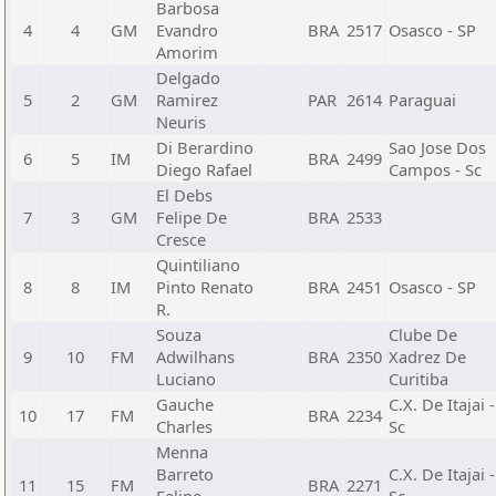
Barbosa
4
4
GM
Evandro
BRA
2517
Osasco - SP
Amorim
Delgado
5
2
GM
Ramirez
PAR
2614
Paraguai
Neuris
Di Berardino
Sao Jose Dos
6
5
IM
BRA
2499
Diego Rafael
Campos - Sc
El Debs
7
3
GM
Felipe De
BRA
2533
Cresce
Quintiliano
8
8
IM
Pinto Renato
BRA
2451
Osasco - SP
R.
Souza
Clube De
9
10
FM
Adwilhans
BRA
2350
Xadrez De
Luciano
Curitiba
Gauche
C.X. De Itajai -
10
17
FM
BRA
2234
Charles
Sc
Menna
Barreto
C.X. De Itajai -
11
15
FM
BRA
2271