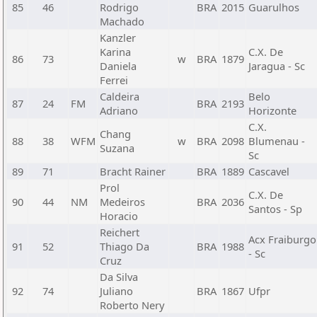
85
46
Rodrigo
BRA
2015
Guarulhos
Machado
Kanzler
Karina
C.X. De
86
73
w
BRA
1879
Daniela
Jaragua - Sc
Ferrei
Caldeira
Belo
87
24
FM
BRA
2193
Adriano
Horizonte
C.X.
Chang
88
38
WFM
w
BRA
2098
Blumenau -
Suzana
Sc
89
71
Bracht Rainer
BRA
1889
Cascavel
Prol
C.X. De
90
44
NM
Medeiros
BRA
2036
Santos - Sp
Horacio
Reichert
Acx Fraiburgo
91
52
Thiago Da
BRA
1988
- Sc
Cruz
Da Silva
92
74
Juliano
BRA
1867
Ufpr
Roberto Nery