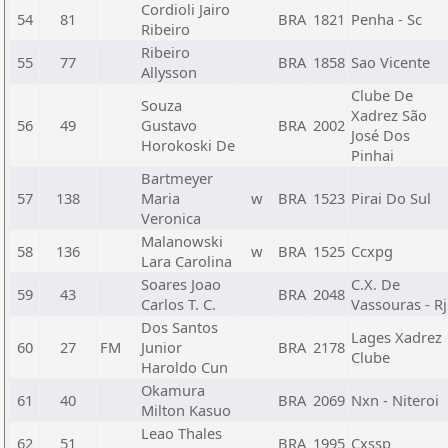
Cordioli Jairo
54
81
BRA
1821
Penha - Sc
Ribeiro
Ribeiro
55
77
BRA
1858
Sao Vicente
Allysson
Clube De
Souza
Xadrez São
56
49
Gustavo
BRA
2002
José Dos
Horokoski De
Pinhai
Bartmeyer
57
138
Maria
w
BRA
1523
Pirai Do Sul
Veronica
Malanowski
58
136
w
BRA
1525
Ccxpg
Lara Carolina
Soares Joao
C.X. De
59
43
BRA
2048
Carlos T. C.
Vassouras - Rj
Dos Santos
Lages Xadrez
60
27
FM
Junior
BRA
2178
Clube
Haroldo Cun
Okamura
61
40
BRA
2069
Nxn - Niteroi
Milton Kasuo
Leao Thales
62
51
BRA
1995
Cxssp