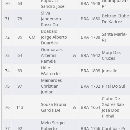
Popovicz
Guarapuava -
70
63
BRA
1948
Sandro Jose
Pr
Silva
Beltrao Clube
71
78
Janderson
BRA
1850
De Xadrez
Rossi Da
Boabaid
Santa Maria-
72
86
CM
Jorge Alberto
BRA
1788
Rs
Duardes
Guimaraes
Mogi Das
73
64
Artemis
w
BRA
1942
Cruzes
Pamela
Hille
74
69
BRA
1898
Joinville
Waltercler
Mainardes
75
97
Christian
BRA
1732
Pirai Do Sul
Junior
Clube De
Souza Bruna
Xadrez São
76
113
w
BRA
1654
Garcia De
José Dos
Pinhai
Melo Sergio
77
92
Roberto
BRA
1756
Curitiba - Pr