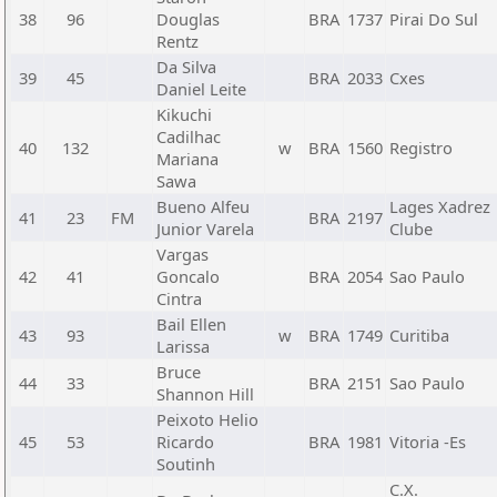
38
96
Douglas
BRA
1737
Pirai Do Sul
Rentz
Da Silva
39
45
BRA
2033
Cxes
Daniel Leite
Kikuchi
Cadilhac
40
132
w
BRA
1560
Registro
Mariana
Sawa
Bueno Alfeu
Lages Xadrez
41
23
FM
BRA
2197
Junior Varela
Clube
Vargas
42
41
Goncalo
BRA
2054
Sao Paulo
Cintra
Bail Ellen
43
93
w
BRA
1749
Curitiba
Larissa
Bruce
44
33
BRA
2151
Sao Paulo
Shannon Hill
Peixoto Helio
45
53
Ricardo
BRA
1981
Vitoria -Es
Soutinh
C.X.