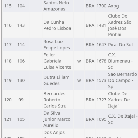
Santos Neto
115
104
BRA
1700
Axpg
Amazonas
Clube De
Da Cunha
Xadrez São
116
143
BRA
1481
Pedro Lisboa
José Dos
Pinhai
Rosa Luiz
117
114
BRA
1647
Pirai Do Sul
Felipe Lopes
Feller
C.X.
118
106
Gabriela
w
BRA
1678
Blumenau -
Luisa Vicente
Sc
Sao Bernardo
Dutra Liliam
119
130
w
BRA
1573
Do Campo -
Guedes
Sp
Bernardes
Clube De
120
99
Roberto
BRA
1727
Xadrez De
Carlos Stru
Itajaí
Da Silva
C.X. De Itajai -
121
105
Junior Marco
BRA
1695
Sc
Aurelio
Dos Anjos