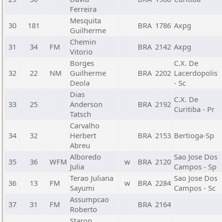
Ferreira
Mesquita
30
181
BRA
1786
Axpg
Guilherme
Chemin
31
34
FM
BRA
2142
Axpg
Vitorio
Borges
C.X. De
32
22
NM
Guilherme
BRA
2202
Lacerdopolis
Deola
- Sc
Dias
C.X. De
33
25
Anderson
BRA
2192
Curitiba - Pr
Tatsch
Carvalho
34
32
Herbert
BRA
2153
Bertioga-Sp
Abreu
Alboredo
Sao Jose Dos
35
36
WFM
w
BRA
2120
Julia
Campos - Sp
Terao Juliana
Sao Jose Dos
36
13
FM
w
BRA
2284
Sayumi
Campos - Sc
Assumpcao
37
31
FM
BRA
2164
Roberto
Staron