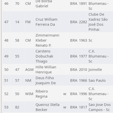
De Borba
46
70
CM
BRA
1891
Blumenau -
Gabriel
Sc
Clube De
Cruz William
Xadrez São
47
14
FM
BRA
2282
Ferreira Da
José Dos
Pinhai
Zimmermann
48
58
CM
Kleber
BRA
1963
Sc
Renato P.
Carstens
C.X.
49
55
Dobuchak
BRA
1977
Blumenau -
Thiago
Sc
Hille Willian
50
47
AGM
BRA
2010
Joinville
Henrique
Deus Filho
51
57
NM
BRA
1966
Sao Paulo
Joaquim De
C.X.
Ribeiro
52
50
WIM
w
BRA
1996
Blumenau -
Regina
Sc
Queiroz Stella
Sao Jose Dos
53
82
w
BRA
1817
Becker
Campos - Sc