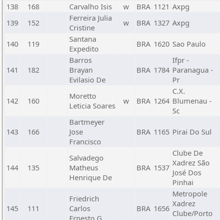
138
168
Carvalho Isis
w
BRA
1121
Axpg
Ferreira Julia
139
152
w
BRA
1327
Axpg
Cristine
Santana
140
119
BRA
1620
Sao Paulo
Expedito
Barros
Ifpr -
141
182
Brayan
BRA
1784
Paranagua -
Evilasio De
Pr
C.X.
Moretto
142
160
w
BRA
1264
Blumenau -
Leticia Soares
Sc
Bartmeyer
143
166
Jose
BRA
1165
Pirai Do Sul
Francisco
Clube De
Salvadego
Xadrez São
144
135
Matheus
BRA
1537
José Dos
Henrique De
Pinhai
Metropole
Friedrich
Xadrez
145
111
Carlos
BRA
1656
Clube/Porto
Ernesto G.