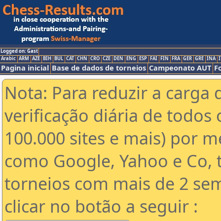
Logged on: Gast
Arabic
ARM
AZE
BIH
BUL
CAT
CHN
CRO
CZE
DEN
ENG
ESP
FAI
FIN
FRA
GER
GRE
INA
I
Pagina inicial
Base de dados de torneios
Campeonato AUT
F
Nota: Para reduzir a carga 
verificação diária de todos 
100.000 sites e mais) por 
como Google, Yahoo e Co, t
torneios com mais de 2 se
clicar no botão a seguir :