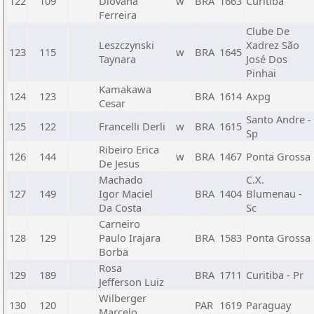
122
109
Diovana
w
BRA
1663
Curitiba
Ferreira
Clube De
Leszczynski
Xadrez São
123
115
w
BRA
1645
Taynara
José Dos
Pinhai
Kamakawa
124
123
BRA
1614
Axpg
Cesar
Santo Andre -
125
122
Francelli Derli
w
BRA
1615
Sp
Ribeiro Erica
126
144
w
BRA
1467
Ponta Grossa
De Jesus
Machado
C.X.
127
149
Igor Maciel
BRA
1404
Blumenau -
Da Costa
Sc
Carneiro
128
129
Paulo Irajara
BRA
1583
Ponta Grossa
Borba
Rosa
129
189
BRA
1711
Curitiba - Pr
Jefferson Luiz
Wilberger
130
120
PAR
1619
Paraguay
Marcelo