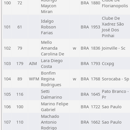
100
72
BRA
1880
Maycon
Florianopolis
Miran
Clube De
Idalgo
Xadrez São
101
61
Robson
BRA
1953
José Dos
Farias
Pinhai
Mello
102
79
Amanda
w
BRA
1836
Joinville - Sc
Carolina De
Lara Diego
103
179
AIM
BRA
1793
Ccxpg
Costa
Bonfim
104
89
WFM
Regina
w
BRA
1768
Sorocaba - Sp
Rodrigues
Setti
Pato Branco -
105
116
BRA
1645
Dalmarino
Pr
Marino Felipe
106
100
BRA
1722
Sao Paulo
Gabriel
Machado
107
110
Antonio
BRA
1662
Sao Paulo
Rodrigo