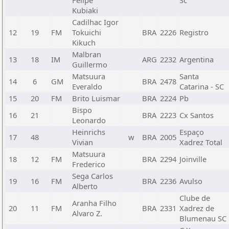
Felipe
Sc
Kubiaki
Cadilhac Igor
12
19
FM
Tokuichi
BRA
2226
Registro
Kikuch
Malbran
13
18
IM
ARG
2232
Argentina
Guillermo
Matsuura
Santa
14
6
GM
BRA
2478
Everaldo
Catarina - SC
15
20
FM
Brito Luismar
BRA
2224
Pb
Bispo
16
21
BRA
2223
Cx Santos
Leonardo
Heinrichs
Espaço
17
48
w
BRA
2005
Vivian
Xadrez Total
Matsuura
18
12
FM
BRA
2294
Joinville
Frederico
Sega Carlos
19
16
FM
BRA
2236
Avulso
Alberto
Clube de
Aranha Filho
20
11
FM
BRA
2331
Xadrez de
Alvaro Z.
Blumenau SC