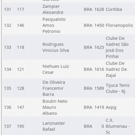
Zampier
131
117
BRA
1628
Curitiba
Alexandre
Pasqualoto
132
146
Amos
BRA
1450
Florianopolis
Petronio
Clube De
Rodrigues
Xadrez São
133
118
BRA
1625
Vinicius Silva
José Dos
Pinhai
Clube De
Niehues Luiz
134
121
BRA
1616
Xadrez De
Cesar
Itajaí
De Oliveira
Tijuca Tenis
135
128
Francemir
BRA
1589
Clube - Rj
Barra
Boutin Neto
136
147
Mauro
BRA
1419
Axpg
Albano
C.X.
Lanznaster
137
195
BRA
0
Blumenau -
Rafael
Sc