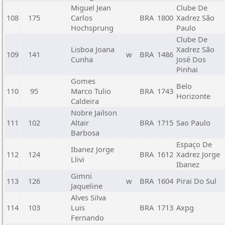
Miguel Jean
Clube De
108
175
Carlos
BRA
1800
Xadrez São
Hochsprung
Paulo
Clube De
Lisboa Joana
Xadrez São
109
141
w
BRA
1486
Cunha
José Dos
Pinhai
Gomes
Belo
110
95
Marco Tulio
BRA
1743
Horizonte
Caldeira
Nobre Jailson
111
102
Altair
BRA
1715
Sao Paulo
Barbosa
Espaço De
Ibanez Jorge
112
124
BRA
1612
Xadrez Jorge
Llivi
Ibanez
Gimni
113
126
w
BRA
1604
Pirai Do Sul
Jaqueline
Alves Silva
114
103
Luis
BRA
1713
Axpg
Fernando