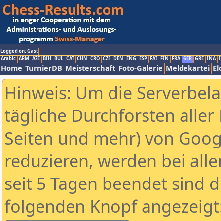
Logged on: Gast
Arabic
ARM
AZE
BIH
BUL
CAT
CHN
CRO
CZE
DEN
ENG
ESP
FAI
FIN
FRA
GER
GRE
INA
I
Home
TurnierDB
Meisterschaft
Foto-Galerie
Meldekartei
El
Hinweis: Um die Serverbel
tägliche Durchforsten aller 
Seiten und mehr) von Goog
reduzieren, werden bei alle
seit 5 Tagen beendet sind d
folgenden Knopf angezeigt