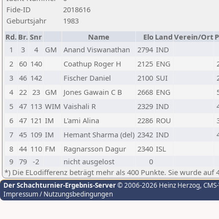
Fide-ID
2018616
Geburtsjahr
1983
Rd.
Br.
Snr
Name
Elo
Land
Verein/Ort
P
1
3
4
GM
Anand Viswanathan
2794
IND
2
60
140
Coathup Roger H
2125
ENG
3
46
142
Fischer Daniel
2100
SUI
4
22
23
GM
Jones Gawain C B
2668
ENG
5
47
113
WIM
Vaishali R
2329
IND
6
47
121
IM
L'ami Alina
2286
ROU
7
45
109
IM
Hemant Sharma (del)
2342
IND
8
44
110
FM
Ragnarsson Dagur
2340
ISL
9
79
-2
nicht ausgelost
0
*) Die ELodifferenz beträgt mehr als 400 Punkte. Sie wurde auf 
Der Schachturnier-Ergebnis-Server
© 2006-2026 Heinz Herzog
, CMS
Impressum / Nutzungsbedingungen