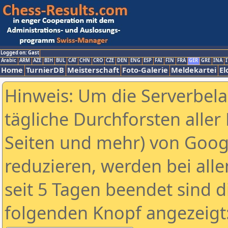
Logged on: Gast
Arabic
ARM
AZE
BIH
BUL
CAT
CHN
CRO
CZE
DEN
ENG
ESP
FAI
FIN
FRA
GER
GRE
INA
I
Home
TurnierDB
Meisterschaft
Foto-Galerie
Meldekartei
El
Hinweis: Um die Serverbel
tägliche Durchforsten aller 
Seiten und mehr) von Goog
reduzieren, werden bei alle
seit 5 Tagen beendet sind d
folgenden Knopf angezeigt