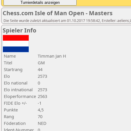
Chess.com Isle of Man Open - Masters
Die Seite wurde zuletzt aktualisiert am 01.10.2017 19:58:42, Ersteller: aeliens
Spieler Info
Name
Timman Jan H
Titel
GM
Startrang
44
Elo
2573
Elo national
0
Elo intnational
2573
Eloperformance
2563
FIDE Elo +/-
-1
Punkte
4,5
Rang
70
Föderation
NED
Ident-Nummer
0