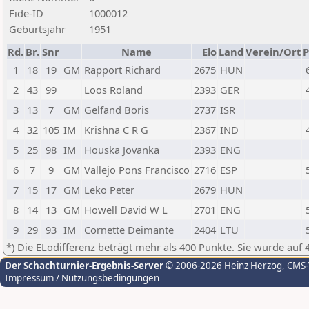
Fide-ID
1000012
Geburtsjahr
1951
Rd.
Br.
Snr
Name
Elo
Land
Verein/Ort
P
1
18
19
GM
Rapport Richard
2675
HUN
2
43
99
Loos Roland
2393
GER
3
13
7
GM
Gelfand Boris
2737
ISR
4
32
105
IM
Krishna C R G
2367
IND
5
25
98
IM
Houska Jovanka
2393
ENG
6
7
9
GM
Vallejo Pons Francisco
2716
ESP
7
15
17
GM
Leko Peter
2679
HUN
8
14
13
GM
Howell David W L
2701
ENG
9
29
93
IM
Cornette Deimante
2404
LTU
*) Die ELodifferenz beträgt mehr als 400 Punkte. Sie wurde auf 
Der Schachturnier-Ergebnis-Server
© 2006-2026 Heinz Herzog
, CMS
Impressum / Nutzungsbedingungen