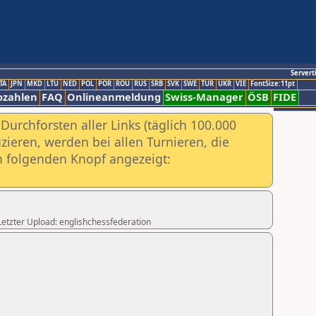
Servert
TA
JPN
MKD
LTU
NED
POL
POR
ROU
RUS
SRB
SVK
SWE
TUR
UKR
VIE
FontSize:11pt
ozahlen
FAQ
Onlineanmeldung
Swiss-Manager
ÖSB
FIDE
urchforsten aller Links (täglich 100.000
ieren, werden bei allen Turnieren, die
ch folgenden Knopf angezeigt:
,Letzter Upload: englishchessfederation