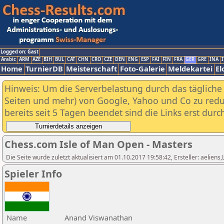
Logged on: Gast
Arabic
ARM
AZE
BIH
BUL
CAT
CHN
CRO
CZE
DEN
ENG
ESP
FAI
FIN
FRA
GER
GRE
INA
I
Home
TurnierDB
Meisterschaft
Foto-Galerie
Meldekartei
El
Hinweis: Um die Serverbelastung durch das tägliche D
Seiten und mehr) von Google, Yahoo und Co zu reduz
bereits seit 5 Tagen beendet sind die Links erst dur
Chess.com Isle of Man Open - Masters
Die Seite wurde zuletzt aktualisiert am 01.10.2017 19:58:42, Ersteller: aeliens
Spieler Info
Name
Anand Viswanathan