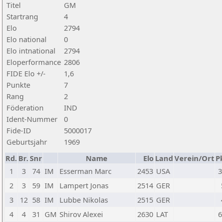
Titel
GM
Startrang
4
Elo
2794
Elo national
0
Elo intnational
2794
Eloperformance
2806
FIDE Elo +/-
1,6
Punkte
7
Rang
2
Föderation
IND
Ident-Nummer
0
Fide-ID
5000017
Geburtsjahr
1969
Rd.
Br.
Snr
Name
Elo
Land
Verein/Ort
P
1
3
74
IM
Esserman Marc
2453
USA
3
2
3
59
IM
Lampert Jonas
2514
GER
3
12
58
IM
Lubbe Nikolas
2515
GER
4
4
31
GM
Shirov Alexei
2630
LAT
6