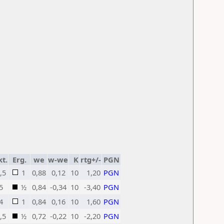
kt.
Erg.
we
w-we
K
rtg+/-
PGN
,5
1
0,88
0,12
10
1,20
PGN
5
½
0,84
-0,34
10
-3,40
PGN
4
1
0,84
0,16
10
1,60
PGN
,5
½
0,72
-0,22
10
-2,20
PGN