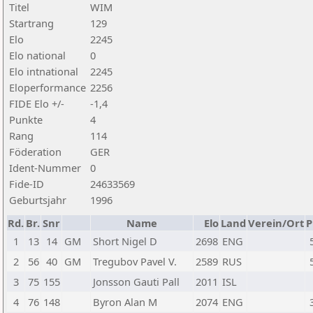
Titel
WIM
Startrang
129
Elo
2245
Elo national
0
Elo intnational
2245
Eloperformance
2256
FIDE Elo +/-
-1,4
Punkte
4
Rang
114
Föderation
GER
Ident-Nummer
0
Fide-ID
24633569
Geburtsjahr
1996
Rd.
Br.
Snr
Name
Elo
Land
Verein/Ort
P
1
13
14
GM
Short Nigel D
2698
ENG
2
56
40
GM
Tregubov Pavel V.
2589
RUS
3
75
155
Jonsson Gauti Pall
2011
ISL
4
76
148
Byron Alan M
2074
ENG