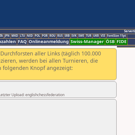
Servert
TA
JPN
MKD
LTU
NED
POL
POR
ROU
RUS
SRB
SVK
SWE
TUR
UKR
VIE
FontSize:11pt
ozahlen
FAQ
Onlineanmeldung
Swiss-Manager
ÖSB
FIDE
urchforsten aller Links (täglich 100.000
ieren, werden bei allen Turnieren, die
ch folgenden Knopf angezeigt:
,Letzter Upload: englishchessfederation