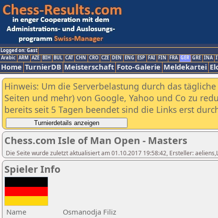
Logged on: Gast
Arabic
ARM
AZE
BIH
BUL
CAT
CHN
CRO
CZE
DEN
ENG
ESP
FAI
FIN
FRA
GER
GRE
INA
I
Home
TurnierDB
Meisterschaft
Foto-Galerie
Meldekartei
El
Hinweis: Um die Serverbelastung durch das tägliche D
Seiten und mehr) von Google, Yahoo und Co zu reduz
bereits seit 5 Tagen beendet sind die Links erst dur
Chess.com Isle of Man Open - Masters
Die Seite wurde zuletzt aktualisiert am 01.10.2017 19:58:42, Ersteller: aeliens
Spieler Info
Name
Osmanodja Filiz