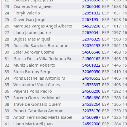
23
Cisneros Serra Javier
32066040
ESP
1638
16
24
Floryk Valerio
32051832
ESP
1631
16
25
Oliver Gari Jorge
2267195
ESP
1628
16
26
Marquez Vargas Angel Alberto
54529298
ESP
1617
16
27
Llado Jaume Jaume
2267004
ESP
1597
16
28
Bujosa Mas Miquel
32076029
ESP
1563
15
29
Rossello Sanchez Bartolome
32076193
ESP
1561
15
30
Soler Adrover Cosme
54506646
ESP
1468
15
31
Garcia De La Villa Redondo Be
24560162
ESP
1463
15
32
Muniz Salom Roberto
54501822
ESP
1446
15
33
Storti Bordoy Sergi
32060050
ESP
1419
14
34
Pons Escanellas Antonio M
24510653
ESP
1405
14
35
Westendorf Vidal Carles
24535397
ESP
1403
14
36
Payeras Pons Pedro
24560200
ESP
1392
14
37
Sureda Gonzalez Miquel
24564680
ESP
1388
14
38
Trave De Gonzalo Guiem
24538264
ESP
1365
14
39
Rubert Cabrillana Antonio
32075170
ESP
1339
13
40
Antich Fernandez Marta Isabel
24560987
ESP
1326
13
41
Llado Martorell Juan
24592900
ESP
1284
13