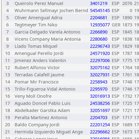
3
Queirolo Perez Manuel
3401219
ESP
2076
21
4
Wuhrmann Sellmayr Jochen Bernd
54545145
ESP
0
19
5
Oliver Amengual Adria
2204681
ESP
1890
19
6
Tegtmeyer Tim Niko
12935077
GER
1873
19
7
Garcia-Delgado Varela Antonio
2266890
ESP
1845
18
8
Vicens Company Maria Antonia
2280680
ESP
1838
18
9
Llado Tomas Miquel
22296743
ESP
1829
18
10
Amengual Perello Jordi
24571920
ESP
1787
18
11
Jimenez Anders Valentin
22297006
ESP
1775
17
12
Rubert Alfonso Victor
32075162
ESP
1764
18
13
Terradas Calafell Jaume
32027931
ESP
1761
18
14
Pomar Mir Francisco
2258943
ESP
1748
17
15
Trillo-Figueroa Vidal Antonio
2295970
ESP
1746
17
16
Veny Moll Onofre
32016913
ESP
1732
17
17
Aguado Doncel Pablo Luis
24538256
ESP
1725
17
18
Abdelkader Garstka Adam
32051697
ESP
1721
17
19
Peralta Martinez Antonio
2204703
ESP
1717
17
20
Baldo Company Jordi
22201254
ESP
1689
17
21
Hermida Izquierdo Miguel Ange
22296662
ESP
1673
17
22
Cabezas Lopez Jesus
32016956
ESP
1656
16