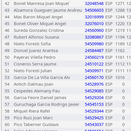
42
Bonet Manresa Joan Miquel
32048548
ESP
1271
12
43
Alzamora Gueguen Jaume Andreu
54506603
ESP
1268
13
44
Mas Baron Miquel Angel
32016999
ESP
1244
12
45
Bonet Oliver Miquel Angel
32076010
ESP
1220
13
46
Sureda Gonzalez Cristina
24560960
ESP
1219
11
47
Rubert Alfonso Susana
32080867
ESP
1194
12
48
Nieto Foresti Sofia
54509980
ESP
1189
12
49
Doncel Juarez Arantxa
24584487
ESP
1162
50
Payeras Vilella Pedro
24560219
ESP
1161
11
51
Cisneros Serra Jaume
24510122
ESP
1112
11
52
Nieto Foresti Julian
54509971
ESP
1111
11
53
Garcia De La Villa Garcia Alv
24560170
ESP
1016
54
Antich Dalmau Joan
54528976
ESP
0
55
Cespedes Alemany Pau
54529085
ESP
0
56
Garcia Feore Daniel James
54529204
ESP
0
57
Guruchaga Garcia Rodrigo Javier
54545153
ESP
0
58
Miquel Riera Rafel
54529344
ESP
0
59
Pico Ruiz Joan Marc
54529425
ESP
0
60
Pico Taberner Gustavo
54543037
ESP
0