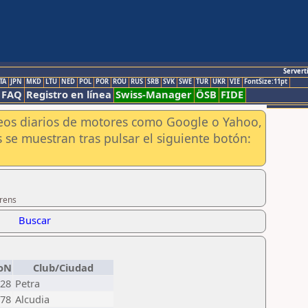
Servert
TA
JPN
MKD
LTU
NED
POL
POR
ROU
RUS
SRB
SVK
SWE
TUR
UKR
VIE
FontSize:11pt
FAQ
Registro en línea
Swiss-Manager
ÖSB
FIDE
aneos diarios de motores como Google o Yahoo,
 se muestran tras pulsar el siguiente botón:
rrens
Buscar
loN
Club/Ciudad
28
Petra
78
Alcudia