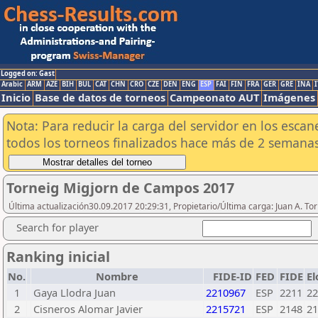
Logged on: Gast
Arabic
ARM
AZE
BIH
BUL
CAT
CHN
CRO
CZE
DEN
ENG
ESP
FAI
FIN
FRA
GER
GRE
INA
I
Inicio
Base de datos de torneos
Campeonato AUT
Imágenes
Nota: Para reducir la carga del servidor en los esc
todos los torneos finalizados hace más de 2 semanas
Torneig Migjorn de Campos 2017
Última actualización30.09.2017 20:29:31, Propietario/Última carga: Juan A. To
Search for player
Ranking inicial
No.
Nombre
FIDE-ID
FED
FIDE
E
1
Gaya Llodra Juan
2210967
ESP
2211
22
2
Cisneros Alomar Javier
2215721
ESP
2148
21