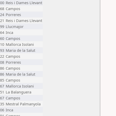
00
Reis i Dames Llevant
68
Campos
24
Porreres
21
Reis i Dames Llevant
99
Llucmajor
64
Inca
60
Campos
10
Mallorca Isolani
93
Maria de la Salut
22
Campos
08
Porreres
86
Campos
86
Maria de la Salut
85
Campos
67
Mallorca Isolani
51
La Balanguera
67
Campos
35
Mestral Palmanyola
06
Inca
91
Campos