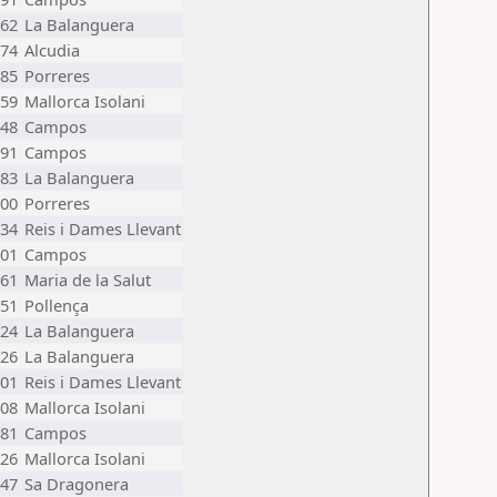
62
La Balanguera
74
Alcudia
85
Porreres
59
Mallorca Isolani
48
Campos
91
Campos
83
La Balanguera
00
Porreres
34
Reis i Dames Llevant
01
Campos
61
Maria de la Salut
51
Pollença
24
La Balanguera
26
La Balanguera
01
Reis i Dames Llevant
08
Mallorca Isolani
81
Campos
26
Mallorca Isolani
47
Sa Dragonera