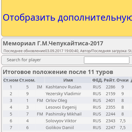
Отобразить дополнительну
Мемориал Г.М.Чепукайтиса-2017
Последнее обновление03.09.2017 19:00:40, Автор/Последняя загрузка: St.
Search for player
Итоговое положение после 11 туров
Ст.ном
Ст.ном.
Имя
ФЕД.
Рейт.
Очки
1
5
IM
Kashtanov Ruslan
RUS
2286
9
2
9
Yezersky Vladimir
RUS
2159
9
3
1
FM
Orlov Oleg
RUS
2401
8
4
3
Lesovoi Evgenij
RUS
2355
8
5
7
FM
Pashinsky Mikhail
RUS
2244
8
6
4
Solovyov Viktor
RUS
2343
7,5
7
6
Golikov Daniil
RUS
2247
7,5