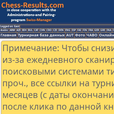
Logged on: Gast
Arabic
ARM
AZE
BIH
BUL
CAT
CHN
CRO
CZE
DEN
ENG
ESP
FAI
FIN
FRA
GER
GRE
INA
I
Главная
Турнирная база данных
AUT
Фото
ЧАВО
Онлайн
Примечание: Чтобы снизи
из-за ежедневного скани
поисковыми системами ти
проч., все ссылки на тур
месяцев (с даты окончан
после клика по данной кн