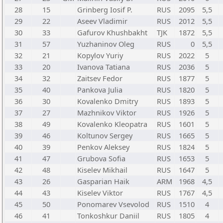
28
15
Grinberg Iosif P.
RUS
2095
5,5
29
22
Aseev Vladimir
RUS
2012
5,5
30
33
Gafurov Khushbakht
TJK
1872
5,5
31
57
Yuzhaninov Oleg
RUS
0
5,5
32
21
Kopylov Yuriy
RUS
2022
5
33
20
Ivanova Tatiana
RUS
2036
5
34
32
Zaitsev Fedor
RUS
1877
5
35
40
Pankova Julia
RUS
1820
5
36
30
Kovalenko Dmitry
RUS
1893
5
37
27
Mazhnikov Viktor
RUS
1926
5
38
49
Kovalenko Kleopatra
RUS
1601
5
39
46
Koltunov Sergey
RUS
1665
5
40
39
Penkov Aleksey
RUS
1824
5
41
47
Grubova Sofia
RUS
1653
5
42
48
Kiselev Mikhail
RUS
1647
5
43
26
Gasparian Haik
ARM
1968
4,5
44
43
Kiselev Viktor
RUS
1767
4,5
45
50
Ponomarev Vsevolod
RUS
1510
4
46
41
Tonkoshkur Daniil
RUS
1805
4