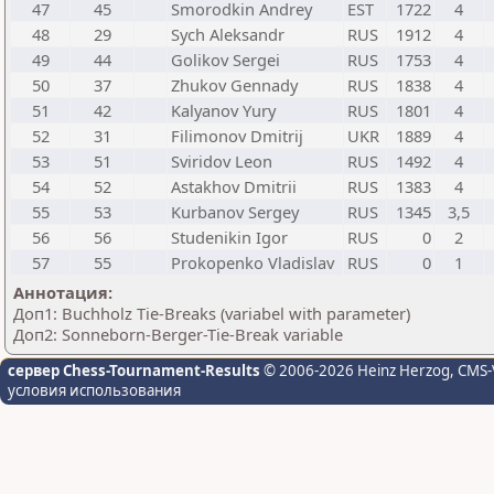
47
45
Smorodkin Andrey
EST
1722
4
48
29
Sych Aleksandr
RUS
1912
4
49
44
Golikov Sergei
RUS
1753
4
50
37
Zhukov Gennady
RUS
1838
4
51
42
Kalyanov Yury
RUS
1801
4
52
31
Filimonov Dmitrij
UKR
1889
4
53
51
Sviridov Leon
RUS
1492
4
54
52
Astakhov Dmitrii
RUS
1383
4
55
53
Kurbanov Sergey
RUS
1345
3,5
56
56
Studenikin Igor
RUS
0
2
57
55
Prokopenko Vladislav
RUS
0
1
Аннотация:
Доп1: Buchholz Tie-Breaks (variabel with parameter)
Доп2: Sonneborn-Berger-Tie-Break variable
сервер Chess-Tournament-Results
© 2006-2026 Heinz Herzog
, CMS-
условия использования