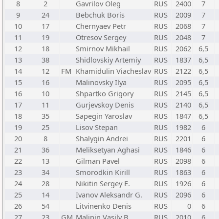
8
2
Gavrilov Oleg
RUS
2400
7
9
24
Bebchuk Boris
RUS
2009
7
10
17
Chernyaev Petr
RUS
2068
7
11
19
Otresov Sergey
RUS
2048
7
12
18
Smirnov Mikhail
RUS
2062
6,5
13
38
Shidlovskiy Artemiy
RUS
1837
6,5
14
12
FM
Khamidulin Viacheslav
RUS
2122
6,5
15
16
Malinovsky Ilya
RUS
2095
6,5
16
10
Shpartko Grigory
RUS
2145
6,5
17
11
Gurjevskoy Denis
RUS
2140
6,5
18
35
Sapegin Yaroslav
RUS
1847
6,5
19
25
Lisov Stepan
RUS
1982
6
20
8
Shalygin Andrei
RUS
2201
6
21
36
Meliksetyan Aghasi
RUS
1846
6
22
13
Gilman Pavel
RUS
2098
6
23
34
Smorodkin Kirill
RUS
1863
6
24
28
Nikitin Sergey E.
RUS
1926
6
25
14
Ivanov Aleksandr G.
RUS
2096
6
26
54
Litvinenko Denis
RUS
0
6
27
23
GM
Malinin Vasily B.
RUS
2010
6