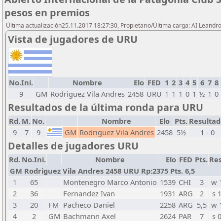
pesos en premios
Última actualización25.11.2017 18:27:30, Propietario/Última carga: AI Leand
Vista de jugadores de URU
No.Ini.
Nombre
Elo
FED
1
2
3
4
5
6
7
8
9
GM
Rodriguez Vila Andres
2458
URU
1
1
1
0
1
½
1
0
Resultados de la última ronda para URU
Rd.
M.
No.
Nombre
Elo
Pts.
Resultad
9
7
9
GM
Rodriguez Vila Andres
2458
5½
1 - 0
Detalles de jugadores URU
Rd.
No.Ini.
Nombre
Elo
FED
Pts.
Res
GM Rodriguez Vila Andres 2458 URU Rp:2375 Pts. 6,5
1
65
Montenegro Marco Antonio
1539
CHI
3
w 
2
36
Fernandez Ivan
1931
ARG
2
s 
3
20
FM
Pacheco Daniel
2258
ARG
5,5
w 
4
2
GM
Bachmann Axel
2624
PAR
7
s 