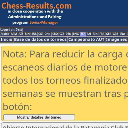
Logged on: Gast
Arabic
ARM
AZE
BIH
BUL
CAT
CHN
CRO
CZE
DEN
ENG
ESP
FAI
FIN
FRA
GER
GRE
INA
I
Inicio
Base de datos de torneos
Campeonato AUT
Imágenes
Nota: Para reducir la carga 
escaneos diarios de motor
todos los torneos finalizad
semanas se muestran tras p
botón:
Abierto Internacional de la Patagonia Club 