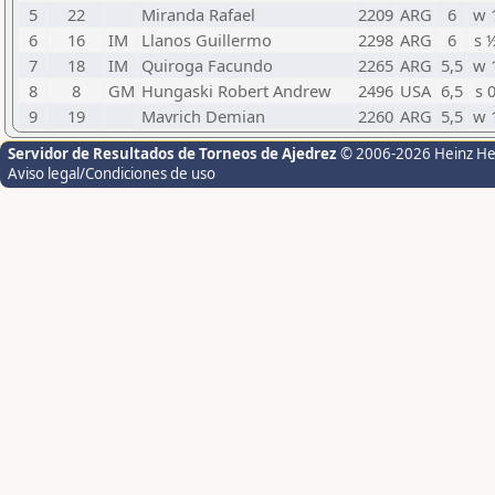
5
22
Miranda Rafael
2209
ARG
6
w 
6
16
IM
Llanos Guillermo
2298
ARG
6
s 
7
18
IM
Quiroga Facundo
2265
ARG
5,5
w 
8
8
GM
Hungaski Robert Andrew
2496
USA
6,5
s 
9
19
Mavrich Demian
2260
ARG
5,5
w 
Servidor de Resultados de Torneos de Ajedrez
© 2006-2026 Heinz H
Aviso legal/Condiciones de uso