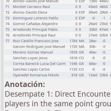
70
Alonso Davids Jose Manuel
0
ESP
13b0
44w0
71
Montiel Carrasco Raul
0
0
43w0
46b0
72
Alonso Davids Elena
0
ESP
39w0
29b0
73
Dominguez Lorenzo Pablo
0
ESP
-0
-1
74
Gomez Cañadas Alejandro
0
0
26w0
23b0
75
Arredondo Principal Pablo
0
0
33b0
47w0
76
Arredondo Principal Raul
0
0
27w0
63b0
77
Ruiz Castillo Francisco Jose
1784
MA
28w-
-0
Garzon Rodriguez Jose Manuel
1720
MA
30b-
-0
Moreno Gomez Manuel
1659
GR
40w-
-0
Sanchez Lopez Jesus
1618
CO
-0
-0
Correa Barwick Lucia Del Carm
1546
GR
60w-
-0
Sanchez Lopez Carlos
1125
CO
-0
-0
Oyanedel Komarova Nikole
918
GR
12w0
53b0
Anotación:
Desempate 1: Direct Encounter
players in the same point gro