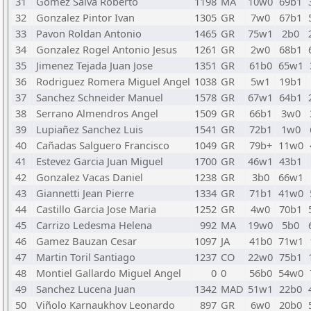
31
Gomez Salva Roberto
1198
MA
10w0
69b1
32
Gonzalez Pintor Ivan
1305
GR
7w0
67b1
33
Pavon Roldan Antonio
1465
GR
75w1
2b0
34
Gonzalez Rogel Antonio Jesus
1261
GR
2w0
68b1
35
Jimenez Tejada Juan Jose
1351
GR
61b0
65w1
36
Rodriguez Romera Miguel Angel
1038
GR
5w1
19b1
37
Sanchez Schneider Manuel
1578
GR
67w1
64b1
38
Serrano Almendros Angel
1509
GR
66b1
3w0
39
Lupiañez Sanchez Luis
1541
GR
72b1
1w0
40
Cañadas Salguero Francisco
1049
GR
79b+
11w0
41
Estevez Garcia Juan Miguel
1700
GR
46w1
43b1
42
Gonzalez Vacas Daniel
1238
GR
3b0
66w1
43
Giannetti Jean Pierre
1334
GR
71b1
41w0
44
Castillo Garcia Jose Maria
1252
GR
4w0
70b1
45
Carrizo Ledesma Helena
992
MA
19w0
5b0
46
Gamez Bauzan Cesar
1097
JA
41b0
71w1
47
Martin Toril Santiago
1237
CO
22w0
75b1
48
Montiel Gallardo Miguel Angel
0
0
56b0
54w0
49
Sanchez Lucena Juan
1342
MAD
51w1
22b0
50
Viñolo Karnaukhov Leonardo
897
GR
6w0
20b0