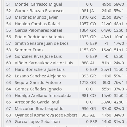
51
Montiel Carrasco Miguel
0
0
49b0
58w0
52
Gamez Bauzan Francisco
981
JA
24b0
55w1
53
Martinez Muñoz Javier
1310
GR
25b0
83w1
54
Hidalgo Cambas Rafael
1057
CO
21w0
48b1
55
Garcia Palomares Rafael
1364
GR
64w0
52b0
56
Prieto Rodriguez Antonio
1333
GR
48w1
10b0
57
Smith Senabre Juan de Dios
0
ESP
-1
17w0
58
Sommer Frank
1153
GR
16w0
51b1
59
Gonzalez Rivas Jose Luis
0
ESP
-0
62b0
60
Viñolo Karnaukhov Victor Luis
888
AL
81b+
24w0
61
Haro Bonachera Jose Luis
0
ESP
35w1
15b0
62
Lozano Sanchez Alejandro
993
GR
11b0
59w1
63
Segura Garrido Antonio
1218
GR
8b0
76w1
64
Gomez Cañadas Ignacio
0
0
55b1
37w0
65
Hidalgo Arellano Inmaculada
981
CO
15w0
35b0
66
Arredondo Garcia Raul
0
0
38w0
42b0
67
Mazcuñan Ruiz Leopoldo
936
GR
37b0
32w0
68
Oyanedel Komarova Jose Robert
903
AL
17b0
34w0
69
Garcia Lopez Sebastian
0
ESP
14b0
31w0