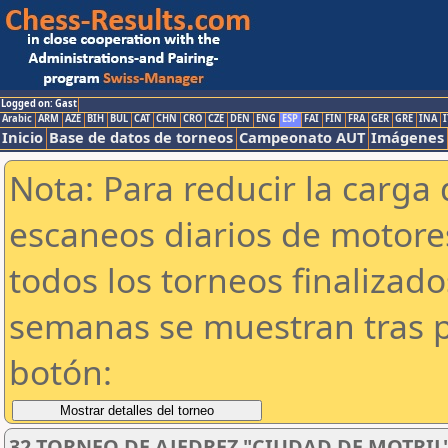
Logged on: Gast
Arabic
ARM
AZE
BIH
BUL
CAT
CHN
CRO
CZE
DEN
ENG
ESP
FAI
FIN
FRA
GER
GRE
INA
I
Inicio
Base de datos de torneos
Campeonato AUT
Imágenes
Nota: Para reducir la carga 
escaneos diarios de motor
todos los torneos finalizad
semanas se muestran tras p
botón:
32 TORNEO DE AJEDREZ "CIUDAD DE MOTRIL