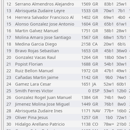
12
Serrano Almendros Alejandro
1569
GR
83b1
25w1
13
Abrisqueta Zudaire Leyre
1533
GR
70w1
7b1
14
Herrera Salvador Francisco Al
1402
GR
69w1
4b0
15
Alonso Gonzalez Jose Antonio
1604
GR
65b1
61w1
16
Martin Galvez Manuel
1751
GR
58b1
28w1
17
Molina Amaro Jose Santiago
1567
GR
68w1
57b1
18
Medina Garcia Diego
2158
CA
20w1
6b½
19
Bravo Rojas Sebastian
1653
GR
45b1
36w0
20
Gonzalez Vacas Raul
1264
GR
18b0
50w1
21
Popist Florian
1688
GR
54b1
30w1
22
Ruiz Bellon Manuel
1972
GR
47b1
49w1
23
Cañadas Martin Jaime
1142
GR
9b0
74w1
24
Gamez Lara Cesar
1651
JA
52w1
60b1
25
Smith Ferres Victor
0
ESP
53w1
12b0
26
Gonzalez Rogel Juan Manuel
1384
GR
74b1
9w0
27
Jimenez Molina Jose Miguel
1449
GR
76b1
8w0
28
Abrisqueta Zudaire Ines
1171
NAV
77b+
16b0
29
Oliver Pina Jesus
1257
GR
1b0
72w1
30
Hidalgo Arellano Patricio
1138
CO
78w+
21b0