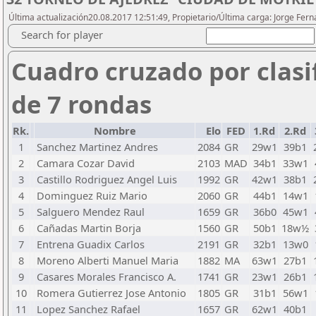
Última actualización20.08.2017 12:51:49, Propietario/Última carga: Jorge Fe
Search for player
Cuadro cruzado por clasi
de 7 rondas
Rk.
Nombre
Elo
FED
1.Rd
2.Rd
1
Sanchez Martinez Andres
2084
GR
29w1
39b1
2
Camara Cozar David
2103
MAD
34b1
33w1
3
Castillo Rodriguez Angel Luis
1992
GR
42w1
38b1
4
Dominguez Ruiz Mario
2060
GR
44b1
14w1
5
Salguero Mendez Raul
1659
GR
36b0
45w1
6
Cañadas Martin Borja
1560
GR
50b1
18w½
7
Entrena Guadix Carlos
2191
GR
32b1
13w0
8
Moreno Alberti Manuel Maria
1882
MA
63w1
27b1
9
Casares Morales Francisco A.
1741
GR
23w1
26b1
10
Romera Gutierrez Jose Antonio
1805
GR
31b1
56w1
11
Lopez Sanchez Rafael
1657
GR
62w1
40b1