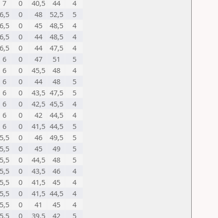
7
0
40,5
44
4
6,5
0
48
52,5
5
6,5
0
45
48,5
4
6,5
0
44
48,5
4
6,5
0
44
47,5
4
6
0
47
51
5
6
0
45,5
48
4
6
0
44
48
5
6
0
43,5
47,5
5
6
0
42,5
45,5
4
6
0
42
44,5
4
6
0
41,5
44,5
5
5,5
0
46
49,5
5
5,5
0
45
49
5
5,5
0
44,5
48
5
5,5
0
43,5
46
4
5,5
0
41,5
45
4
5,5
0
41,5
44,5
4
5,5
0
41
45
4
5,5
0
39,5
42
5