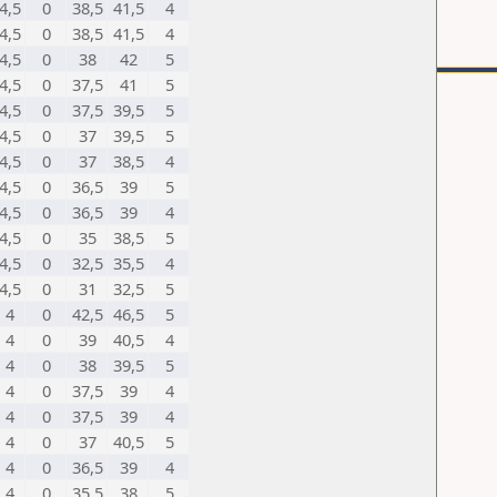
4,5
0
38,5
41,5
4
4,5
0
38,5
41,5
4
4,5
0
38
42
5
4,5
0
37,5
41
5
4,5
0
37,5
39,5
5
4,5
0
37
39,5
5
4,5
0
37
38,5
4
4,5
0
36,5
39
5
4,5
0
36,5
39
4
4,5
0
35
38,5
5
4,5
0
32,5
35,5
4
4,5
0
31
32,5
5
4
0
42,5
46,5
5
4
0
39
40,5
4
4
0
38
39,5
5
4
0
37,5
39
4
4
0
37,5
39
4
4
0
37
40,5
5
4
0
36,5
39
4
4
0
35,5
38
5