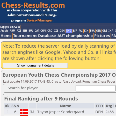
Logged on: Gast
Arabic
ARM
AZE
BIH
BUL
CAT
CHN
CRO
CZE
DEN
ENG
ESP
FAI
FIN
FRA
GER
GRE
INA
I
Home
Tournament-Database
AUT championship
Pictures
F
Note: To reduce the server load by daily scanning of a
search engines like Google, Yahoo and Co, all links 
are shown after clicking the following button:
European Youth Chess Championship 2017 
Last update 14.09.2017 17:48:43, Creator/Last Upload: Romanian Chess Federa
Search for player
Final Ranking after 9 Rounds
Rk.
SNo
Name
FED
RtgI
1
6
IM
Thybo Jesper Sondergaard
DEN
2466