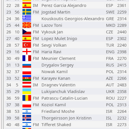
22
28
IM
Perez Garcia Alejandro
ESP
2361
23
56
FM
Jogstad Martin
SWE
2259
24
36
Kouskoutis Georgios-Alexandro
GRE
2314
25
44
FM
Lazov Toni
MKD
2289
26
10
FM
Vykouk Jan
CZE
2440
27
40
FM
Lopez Mulet Inigo
ESP
2302
28
57
FM
Sevgi Volkan
TUR
2240
29
16
FM
Haria Ravi
ENG
2398
30
49
FM
Meunier Clement
FRA
2270
31
13
Drygalov Sergey
RUS
2415
32
37
Nowak Kamil
POL
2314
33
52
FM
Karayev Kanan
AZE
2266
34
5
IM
Dragnev Valentin
AUT
2483
35
29
Lukiyanchuk Vladislav
UKR
2358
36
59
FM
Patrascu Catalin-Lucian
ROU
2227
37
38
FM
Koziol Kamil
POL
2313
38
53
Friedland Moshe
ISR
2264
39
58
Thorgeirsson Jon Kristinn
ISL
2232
40
48
FM
Tifferet Shaked
ISR
2273