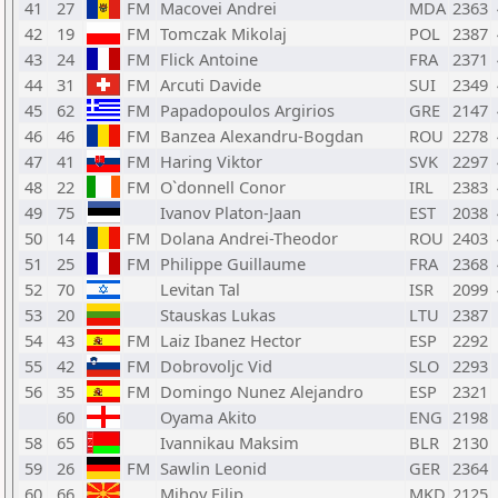
41
27
FM
Macovei Andrei
MDA
2363
42
19
FM
Tomczak Mikolaj
POL
2387
43
24
FM
Flick Antoine
FRA
2371
44
31
FM
Arcuti Davide
SUI
2349
45
62
FM
Papadopoulos Argirios
GRE
2147
46
46
FM
Banzea Alexandru-Bogdan
ROU
2278
47
41
FM
Haring Viktor
SVK
2297
48
22
FM
O`donnell Conor
IRL
2383
49
75
Ivanov Platon-Jaan
EST
2038
50
14
FM
Dolana Andrei-Theodor
ROU
2403
51
25
FM
Philippe Guillaume
FRA
2368
52
70
Levitan Tal
ISR
2099
53
20
Stauskas Lukas
LTU
2387
54
43
FM
Laiz Ibanez Hector
ESP
2292
55
42
FM
Dobrovoljc Vid
SLO
2293
56
35
FM
Domingo Nunez Alejandro
ESP
2321
60
Oyama Akito
ENG
2198
58
65
Ivannikau Maksim
BLR
2130
59
26
FM
Sawlin Leonid
GER
2364
60
66
Mihov Filip
MKD
2125