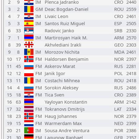
2
9
IM
Plenca Jadranko
CRO
2440
3
2
GM
Deac Bogdan-Daniel
ROU
2559
4
7
IM
Livaic Leon
CRO
2461
5
3
IM
Santos Ruiz Miguel
ESP
2505
6
33
Radovic Janko
SRB
2330
7
1
IM
Martirosyan Haik M.
ARM
2570
8
39
Akhvlediani Irakli
GEO
2303
9
8
IM
Morozov Nichita
MDA
2461
10
17
FM
Haldorsen Benjamin
NOR
2397
11
45
FM
Askerov Marat
RUS
2281
12
12
FM
Janik Igor
POL
2418
13
11
IM
Costachi Mihnea
ROU
2418
14
4
FM
Sorokin Aleksey
RUS
2486
15
18
FM
Tica Sven
CRO
2389
16
63
Yayloyan Konstantin
ARM
2142
17
32
FM
Tokranovs Dmitrijs
LAT
2334
18
23
FM
Haug Johannes
NOR
2379
19
15
FM
Warmerdam Max
NED
2399
20
21
IM
Sousa Andre Ventura
POR
2386
21
30
FM
Lagunow Raphael
GER
2357