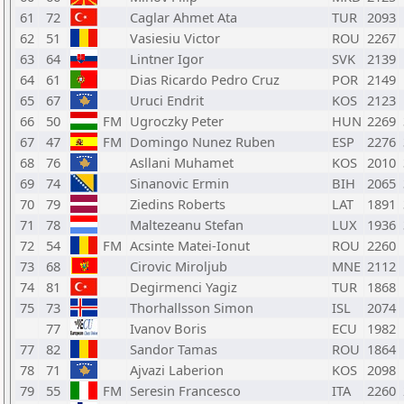
61
72
Caglar Ahmet Ata
TUR
2093
62
51
Vasiesiu Victor
ROU
2267
63
64
Lintner Igor
SVK
2139
64
61
Dias Ricardo Pedro Cruz
POR
2149
65
67
Uruci Endrit
KOS
2123
66
50
FM
Ugroczky Peter
HUN
2269
67
47
FM
Domingo Nunez Ruben
ESP
2276
68
76
Asllani Muhamet
KOS
2010
69
74
Sinanovic Ermin
BIH
2065
70
79
Ziedins Roberts
LAT
1891
71
78
Maltezeanu Stefan
LUX
1936
72
54
FM
Acsinte Matei-Ionut
ROU
2260
73
68
Cirovic Miroljub
MNE
2112
74
81
Degirmenci Yagiz
TUR
1868
75
73
Thorhallsson Simon
ISL
2074
77
Ivanov Boris
ECU
1982
77
82
Sandor Tamas
ROU
1864
78
71
Ajvazi Laberion
KOS
2098
79
55
FM
Seresin Francesco
ITA
2260