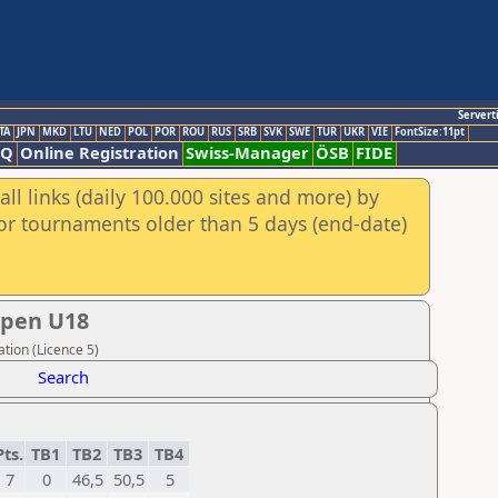
Servert
TA
JPN
MKD
LTU
NED
POL
POR
ROU
RUS
SRB
SVK
SWE
TUR
UKR
VIE
FontSize:11pt
AQ
Online Registration
Swiss-Manager
ÖSB
FIDE
ll links (daily 100.000 sites and more) by
for tournaments older than 5 days (end-date)
Open U18
tion (Licence 5)
Search
Pts.
TB1
TB2
TB3
TB4
7
0
46,5
50,5
5