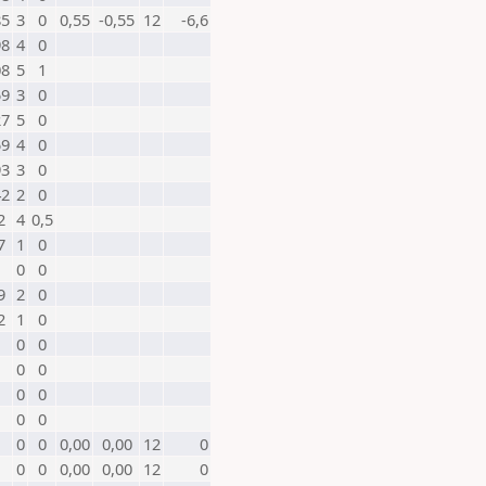
85
3
0
0,55
-0,55
12
-6,6
98
4
0
08
5
1
59
3
0
27
5
0
59
4
0
93
3
0
42
2
0
2
4
0,5
7
1
0
0
0
9
2
0
2
1
0
0
0
0
0
0
0
0
0
0
0
0,00
0,00
12
0
0
0
0,00
0,00
12
0