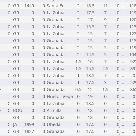
C
GR
1449
0
Santa Fe
2
18,5
11
0 ...
11
C
GR
0
0
La Zubia
2
17,5
7
0 ...
11
GR
0
0
Granada
2
17
9
0 ...
12
C
GR
0
0
La Zubia
2
15,5
7
0 ...
11
C
GR
0
0
La Zubia
2
15
7
0 ...
12
GR
0
0
Granada
2
15
7
0 ...
11
GR
0
0
Granada
2
15
5
0 ...
11
GR
0
0
Granada
2
14,5
5
0 ...
10
C
GR
0
0
La Zubia
1,5
16
7
0 ...
92
GR
0
0
La Zubia
1,5
15,5
2,5
0 ...
89
C
GR
0
0
La Zubia
1
18,5
7
0 ...
0
GR
0
0
Granada
1
17,5
3
0 ...
52
F
GR
0
0
Granada
0,5
12
1,5
0 ...
86
GR
0
0
Huetor Vega
0
19
0
0 ...
0
C
GR
0
0
La Zubia
0
18,5
0
0 ...
0
F
C
ROU
0
0
Armilla
0
18
0
0 ...
0
GR
0
0
Granada
0
18
0
0 ...
0
C
JA
1999
0
Ubeda
0
17,5
0
0 ...
0
C
GR
1827
0
Granada
0
17,5
0
0 ...
0