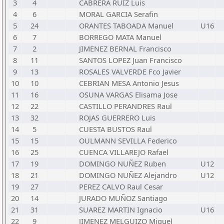
3
4
CABRERA RUIZ Luis
4
6
MORAL GARCIA Serafin
5
24
ORANTES TABOADA Manuel
U16
6
7
BORREGO MATA Manuel
7
2
JIMENEZ BERNAL Francisco
8
11
SANTOS LOPEZ Juan Francisco
9
13
ROSALES VALVERDE Fco Javier
10
10
CEBRIAN MESA Antonio Jesus
11
16
OSUNA VARGAS Elisama Jose
12
22
CASTILLO PERANDRES Raul
13
32
ROJAS GUERRERO Luis
14
5
CUESTA BUSTOS Raul
15
15
OULMANN SEVILLA Federico
16
25
CUENCA VILLAREJO Rafael
17
19
DOMINGO NUÑEZ Ruben
U12
18
21
DOMINGO NUÑEZ Alejandro
U12
19
27
PEREZ CALVO Raul Cesar
20
14
JURADO MUÑOZ Santiago
21
31
SUAREZ MARTIN Ignacio
U16
22
9
JIMENEZ MELGUIZO Miguel