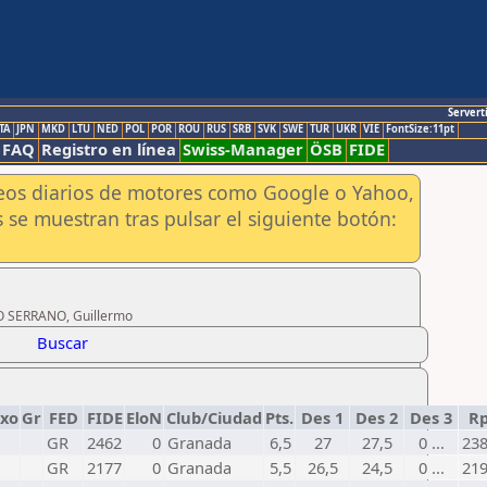
Servert
TA
JPN
MKD
LTU
NED
POL
POR
ROU
RUS
SRB
SVK
SWE
TUR
UKR
VIE
FontSize:11pt
FAQ
Registro en línea
Swiss-Manager
ÖSB
FIDE
aneos diarios de motores como Google o Yahoo,
 se muestran tras pulsar el siguiente botón:
CO SERRANO, Guillermo
Buscar
exo
Gr
FED
FIDE
EloN
Club/Ciudad
Pts.
Des 1
Des 2
Des 3
R
GR
2462
0
Granada
6,5
27
27,5
0 ...
23
GR
2177
0
Granada
5,5
26,5
24,5
0 ...
21