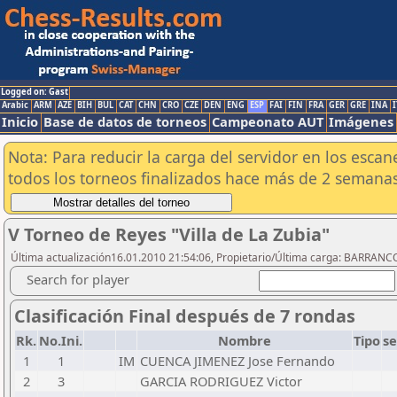
Logged on: Gast
Arabic
ARM
AZE
BIH
BUL
CAT
CHN
CRO
CZE
DEN
ENG
ESP
FAI
FIN
FRA
GER
GRE
INA
I
Inicio
Base de datos de torneos
Campeonato AUT
Imágenes
Nota: Para reducir la carga del servidor en los esc
todos los torneos finalizados hace más de 2 semanas
V Torneo de Reyes "Villa de La Zubia"
Última actualización16.01.2010 21:54:06, Propietario/Última carga: BARRAN
Search for player
Clasificación Final después de 7 rondas
Rk.
No.Ini.
Nombre
Tipo
s
1
1
IM
CUENCA JIMENEZ Jose Fernando
2
3
GARCIA RODRIGUEZ Victor