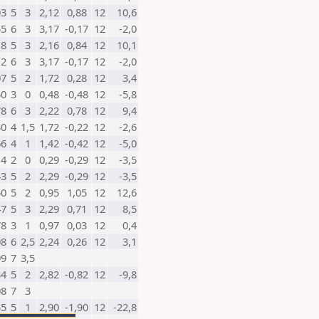
03
5
3
2,12
0,88
12
10,6
55
6
3
3,17
-0,17
12
-2,0
18
5
3
2,16
0,84
12
10,1
12
6
3
3,17
-0,17
12
-2,0
07
5
2
1,72
0,28
12
3,4
50
3
0
0,48
-0,48
12
-5,8
78
6
3
2,22
0,78
12
9,4
30
4
1,5
1,72
-0,22
12
-2,6
66
4
1
1,42
-0,42
12
-5,0
14
2
0
0,29
-0,29
12
-3,5
43
5
2
2,29
-0,29
12
-3,5
50
5
2
0,95
1,05
12
12,6
47
5
3
2,29
0,71
12
8,5
78
3
1
0,97
0,03
12
0,4
08
6
2,5
2,24
0,26
12
3,1
99
7
3,5
34
5
2
2,82
-0,82
12
-9,8
08
7
3
35
5
1
2,90
-1,90
12
-22,8