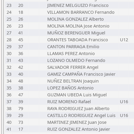
23
20
JIMENEZ MELGUIZO Francisco
24
18
VILLAMON BARRANCO Fernando
25
26
MOLINA GONZALEZ Alberto
26
23
MOLINA MOLINA Jose Antonio
27
41
MUÑOZ BERENGUER Miguel
28
45
ORANTES TABOADA Francisco
U12
29
37
CANTON PARRAGA Emilio
30
36
LLAMAS PEREZ Antonio
31
43
LOZANO OLMEDO Fernando
32
42
SALVADOR FERRER Angel
33
40
GAMIZ CAMPAÑA Francisco Javier
34
48
NUÑEZ BELTRAN Joaquin
35
38
LOPEZ BAÑOS Antonio
36
47
GUZMAN UBEDA Luis Miguel
37
39
RUIZ MORENO Rafael
U16
38
79
RAYA RODRIGUEZ Juan Alberto
39
29
CASTILLO RODRIGUEZ Angel Luis
U16
40
73
MARTINEZ JIMENEZ Juan Jose
41
17
RUIZ GONZALEZ Antonio Javier