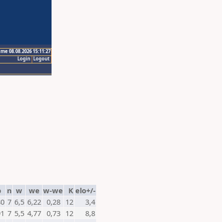
ime 08.08.2026 15:11:27
Login
Logout
p
n
w
we
w-we
K
elo+/-
80
7
6,5
6,22
0,28
12
3,4
91
7
5,5
4,77
0,73
12
8,8