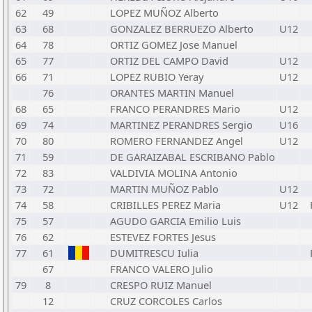
62
49
LOPEZ MUÑOZ Alberto
63
68
GONZALEZ BERRUEZO Alberto
U12
64
78
ORTIZ GOMEZ Jose Manuel
65
77
ORTIZ DEL CAMPO David
U12
66
71
LOPEZ RUBIO Yeray
U12
76
ORANTES MARTIN Manuel
68
65
FRANCO PERANDRES Mario
U12
69
74
MARTINEZ PERANDRES Sergio
U16
70
80
ROMERO FERNANDEZ Angel
U12
71
59
DE GARAIZABAL ESCRIBANO Pablo
72
83
VALDIVIA MOLINA Antonio
73
72
MARTIN MUÑOZ Pablo
U12
74
58
CRIBILLES PEREZ Maria
U12
75
57
AGUDO GARCIA Emilio Luis
76
62
ESTEVEZ FORTES Jesus
77
61
DUMITRESCU Iulia
67
FRANCO VALERO Julio
79
8
CRESPO RUIZ Manuel
12
CRUZ CORCOLES Carlos