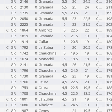
GR
2146
0
Granada
5,5
26
24,5
0 ...
21
C
GR
2130
0
Granada
5,5
25
24
0 ...
21
GR
1735
0
Granada
5,5
23,5
21
0 ...
19
GR
2050
0
Granada
5,5
23
22,5
0 ...
19
GR
2225
0
Granada
5
23
21,5
0 ...
20
C
GR
1864
0
Ambroz
5
22,5
22
0 ...
18
GR
1819
0
Granada
5
21,5
19
0 ...
18
GR
1914
0
Cullar
5
20,5
19
0 ...
18
C
GR
1792
0
La Zubia
5
20
20,5
0 ...
17
GR
1742
0
Chauchina
5
19,5
19
0 ...
16
C
GR
1674
0
Monachil
5
18,5
18
0 ...
16
GR
2141
0
Granada
4,5
26
21,5
0 ...
19
GR
1796
0
Chauchina
4,5
24,5
21
0 ...
17
GR
1730
0
Granada
4,5
23
19
0 ...
18
GR
1766
0
Otura
4,5
22,5
20
0 ...
18
GR
1753
0
Otura
4,5
22,5
19,5
0 ...
18
GR
1708
0
Chauchina
4,5
22,5
18,5
0 ...
17
C
GR
1801
0
La Zubia
4,5
21
19
0 ...
17
C
GR
1686
0
Albolote
4
24,5
19
0 ...
18
C
GR
1987
0
Cenes
4
24
19,5
0 ...
17