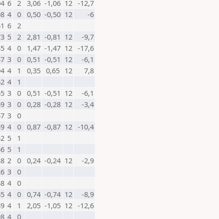
04
6
2
3,06
-1,06
12
-12,7
08
4
0
0,50
-0,50
12
-6
61
6
2
73
5
2
2,81
-0,81
12
-9,7
45
4
0
1,47
-1,47
12
-17,6
37
3
0
0,51
-0,51
12
-6,1
94
4
1
0,35
0,65
12
7,8
62
4
1
65
3
0
0,51
-0,51
12
-6,1
69
3
0
0,28
-0,28
12
-3,4
57
3
0
39
4
0
0,87
-0,87
12
-10,4
52
5
1
46
5
1
38
2
0
0,24
-0,24
12
-2,9
26
3
0
58
4
0
65
4
0
0,74
-0,74
12
-8,9
89
4
1
2,05
-1,05
12
-12,6
98
4
0