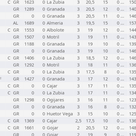
C
GR
1623
0
La Zubia
3
20,5
15
0 ...
15
GR
1289
0
Granada
3
20,5
12
0 ...
14
GR
0
0
Granada
3
20,5
11
0 ...
14
AL
1689
0
Almeria
3
19,5
15
0 ...
15
C
GR
1553
0
Albolote
3
19
12
0 ...
14
GR
1507
0
Motril
3
19
11
0 ...
14
GR
1188
0
Granada
3
19
10
0 ...
13
GR
0
0
Granada
3
19
10
0 ...
14
C
GR
1406
0
La Zubia
3
18,5
12
0 ...
14
GR
1292
0
Motril
3
18
11
0 ...
13
C
GR
0
0
La Zubia
3
17,5
8
0 ...
13
F
GR
1427
0
Granada
3
17
12
0 ...
14
C
GR
0
0
Cajar
3
17
11
0 ...
13
C
GR
0
0
La Zubia
3
17
11
0 ...
13
GR
1298
0
Ogijares
3
16
11
0 ...
12
GR
0
0
Granada
3
16
8
0 ...
13
GR
0
0
Huetor Vega
3
15
10
0 ...
12
C
GR
1369
0
Cajar
2,5
17,5
10
0 ...
13
C
GR
1661
0
Gojar
2
20,5
12
0 ...
14
GR
0
0
Gojar
2
19
9
0 ...
11