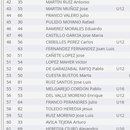
42
35
MARTIN RUIZ Antonio
43
55
MARTIN MUÑOZ Jose
U12
44
66
FRANCO VALERO Julio
45
30
PULIDO MOYANO Rafael
46
44
RAMIREZ MORALES Eduardo
47
46
CASTILLO GARCIA Jose Maria
48
56
CRIBILLES PEREZ Carlos
U12
63
FERNANDEZ FERNANDEZ Juan Luis
50
51
CAÑETE LOPEZ Jose
51
54
LOPEZ MAHER Victor
52
60
DE GARAIZABAL RAFIQ Pablo
U12
53
50
CUESTA BUSTOS Marta
54
81
RUIZ SANTOS Jose Luis
55
75
MELGAREJO CORDON Pablo
U16
56
53
DEL VALLE MORENO Enrique
U12
57
64
FRANCO PERANDRES Julio
U16
58
82
TOLEDO HEREDIA Jesus
59
52
RUIZ MORENO Jose Luis
U12
60
33
AVILA TEJERA Arturo
61
69
HEREDIA CIURO Alejandro
U16