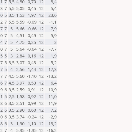
61
7
5,5
4,80
0,70
12
8,4
13
7
5,5
5,05
0,45
12
5,4
90
5
3,5
1,53
1,97
12
23,6
82
7
5,5
5,59
-0,09
12
-1,1
27
7
5
5,66
-0,66
12
-7,9
90
7
5
4,51
0,49
12
5,9
44
7
5
4,75
0,25
12
3
00
7
5
5,64
-0,64
12
-7,7
85
5
3
2,84
0,16
12
1,9
87
5
3,5
3,07
0,43
12
5,2
77
5
4
2,56
1,44
12
17,3
17
7
4,5
5,60
-1,10
12
-13,2
96
7
4,5
3,97
0,53
12
6,4
19
6
3,5
2,59
0,91
12
10,9
61
5
2,5
1,58
0,92
12
11,0
88
6
3,5
2,51
0,99
12
11,9
62
6
3,5
2,90
0,60
12
7,2
20
6
3,5
3,74
-0,24
12
-2,9
18
6
3
1,90
1,10
12
13,2
72
7
4
5,35
-1,35
12
-16,2