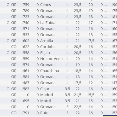
C
GR
1759
0
Cenes
4
23,5
20
0 ...
19
GR
1789
0
Granada
4
23,5
19
0 ...
17
GR
1723
0
Granada
4
23,5
18
0 ...
18
C
GR
1740
0
La Zubia
4
22
17
0 ...
17
GR
1571
0
Granada
4
22
16
0 ...
16
GR
1533
0
Granada
4
22
13
0 ...
15
C
GR
1602
0
Armilla
4
21
17,5
0 ...
16
CO
1622
0
Cordoba
4
20,5
16
0 ...
15
C
GR
1558
0
El Jau
4
20,5
15
0 ...
15
GR
1559
0
Huetor Vega
4
20
14
0 ...
15
GR
1574
0
Granada
4
19
16
0 ...
15
GR
1461
0
Chauchina
4
18,5
14
0 ...
16
GR
1584
0
Granada
4
18
16
0 ...
15
GR
1487
0
Granada
4
17,5
12
0 ...
14
C
GR
1583
0
Cajar
3,5
22
16
0 ...
16
GR
0
0
Madrid
3,5
21,5
15,5
0 ...
15
GR
1695
0
Motril
3,5
21
15
0 ...
15
GR
0
0
Granada
3
22,5
14
0 ...
15
CO
1791
0
Rute
3
22
16
0 ...
15