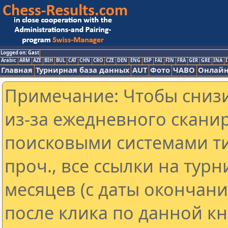
Logged on: Gast
Arabic
ARM
AZE
BIH
BUL
CAT
CHN
CRO
CZE
DEN
ENG
ESP
FAI
FIN
FRA
GER
GRE
INA
I
Главная
Турнирная база данных
AUT
Фото
ЧАВО
Онлайн
Примечание: Чтобы снизи
из-за ежедневного скани
поисковыми системами ти
проч., все ссылки на тур
месяцев (с даты окончан
после клика по данной кн