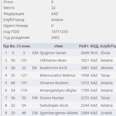
Очки
6
Место
32
Федерация
KAZ
Клуб/Город
Astana
Идент.Номер
0
код FIDE
13711253
Год рождения
2002
Тур
Bo.
Ст.ном.
Имя
Рейт.
ФЕД.
Клуб/Го
1
3
3
GM
Sjugirov Sanan
2649
RUS
Elista
2
50
131
Ulkhanov Akan
1621
KAZ
Astana
3
30
23
IM
Kuderinov Kirill
2461
KAZ
Aktobe
4
55
127
Bekmuratov Beknur
1658
KAZ
Taraz
5
66
147
Omarov Rustem
1472
KAZ
Astana
6
54
119
Amangeldiyev Abylai
1705
KAZ
Astana
7
36
50
FM
Dosov Nurlan
2272
KAZ
Taraz
8
32
54
Sadubayev Airat
2244
KAZ
Astana
9
25
46
CM
Igambergenov Alibek
2309
KAZ
Uralsk