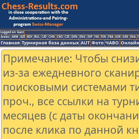
Logged on: Gast
Arabic
ARM
AZE
BIH
BUL
CAT
CHN
CRO
CZE
DEN
ENG
ESP
FAI
FIN
FRA
GER
GRE
INA
I
Главная
Турнирная база данных
AUT
Фото
ЧАВО
Онлайн
Примечание: Чтобы снизи
из-за ежедневного скани
поисковыми системами ти
проч., все ссылки на тур
месяцев (с даты окончан
после клика по данной кн