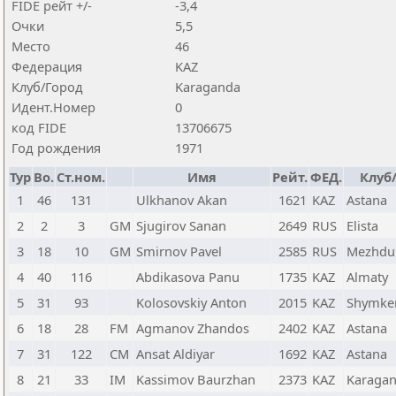
FIDE рейт +/-
-3,4
Очки
5,5
Место
46
Федерация
KAZ
Клуб/Город
Karaganda
Идент.Номер
0
код FIDE
13706675
Год рождения
1971
Тур
Bo.
Ст.ном.
Имя
Рейт.
ФЕД.
Клуб
1
46
131
Ulkhanov Akan
1621
KAZ
Astana
2
2
3
GM
Sjugirov Sanan
2649
RUS
Elista
3
18
10
GM
Smirnov Pavel
2585
RUS
Mezhdu
4
40
116
Abdikasova Panu
1735
KAZ
Almaty
5
31
93
Kolosovskiy Anton
2015
KAZ
Shymke
6
18
28
FM
Agmanov Zhandos
2402
KAZ
Astana
7
31
122
CM
Ansat Aldiyar
1692
KAZ
Astana
8
21
33
IM
Kassimov Baurzhan
2373
KAZ
Karaga