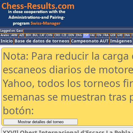
Logged on: Gast
Arabic
ARM
AZE
BIH
BUL
CAT
CHN
CRO
CZE
DEN
ENG
ESP
FAI
FIN
FRA
GER
GRE
INA
I
Inicio
Base de datos de torneos
Campeonato AUT
Imágenes
Nota: Para reducir la carga 
escaneos diarios de motor
Yahoo, todos los torneos f
semanas se muestran tras p
botón:
XXVIl Obert Internacional d'Escacs La Pobla 