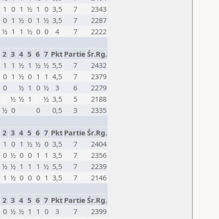
1
0
1
½
1
0
3,5
7
2343
0
1
½
0
1
½
3,5
7
2287
½
1
1
½
0
0
4
7
2222
2
3
4
5
6
7
Pkt
Partie
Śr.Rg.
1
1
½
1
½
½
5,5
7
2432
0
1
½
0
1
1
4,5
7
2379
0
½
1
0
½
3
6
2279
½
½
1
½
3,5
5
2188
½
0
0
0,5
3
2335
2
3
4
5
6
7
Pkt
Partie
Śr.Rg.
1
0
1
½
½
0
3,5
7
2404
0
½
0
0
1
1
3,5
7
2356
½
½
1
1
1
½
5,5
7
2239
1
½
0
0
0
1
3,5
7
2146
2
3
4
5
6
7
Pkt
Partie
Śr.Rg.
0
½
½
1
1
0
3
7
2399