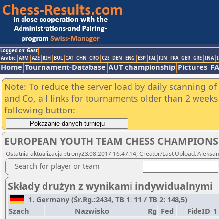
Logged on: Gast
Arabic
ARM
AZE
BIH
BUL
CAT
CHN
CRO
CZE
DEN
ENG
ESP
FAI
FIN
FRA
GER
GRE
INA
I
Home
Tournament-Database
AUT championship
Pictures
F
Note: To reduce the server load by daily scanning of 
and Co, all links for tournaments older than 2 weeks 
following button:
EUROPEAN YOUTH TEAM CHESS CHAMPIONSH
Ostatnia aktualizacja strony23.08.2017 16:47:14, Creator/Last Upload: Aleksan
Search for player or team
Składy drużyn z wynikami indywidualnymi
1. Germany (Śr.Rg.:2434, TB 1: 11 / TB 2: 148,5)
Szach
Nazwisko
Rg
Fed
FideID
1