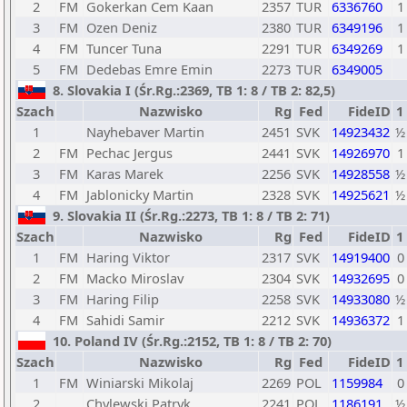
2
FM
Gokerkan Cem Kaan
2357
TUR
6336760
1
3
FM
Ozen Deniz
2380
TUR
6349196
1
4
FM
Tuncer Tuna
2291
TUR
6349269
1
5
FM
Dedebas Emre Emin
2273
TUR
6349005
8. Slovakia I (Śr.Rg.:2369, TB 1: 8 / TB 2: 82,5)
Szach
Nazwisko
Rg
Fed
FideID
1
1
Nayhebaver Martin
2451
SVK
14923432
½
2
FM
Pechac Jergus
2441
SVK
14926970
1
3
FM
Karas Marek
2256
SVK
14928558
½
4
FM
Jablonicky Martin
2328
SVK
14925621
½
9. Slovakia II (Śr.Rg.:2273, TB 1: 8 / TB 2: 71)
Szach
Nazwisko
Rg
Fed
FideID
1
1
FM
Haring Viktor
2317
SVK
14919400
0
2
FM
Macko Miroslav
2304
SVK
14932695
0
3
FM
Haring Filip
2258
SVK
14933080
½
4
FM
Sahidi Samir
2212
SVK
14936372
1
10. Poland IV (Śr.Rg.:2152, TB 1: 8 / TB 2: 70)
Szach
Nazwisko
Rg
Fed
FideID
1
1
FM
Winiarski Mikolaj
2269
POL
1159984
0
2
Chylewski Patryk
2241
POL
1186191
½