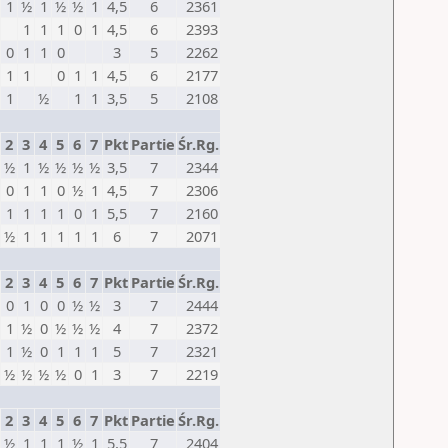
1
½
1
½
½
1
4,5
6
2361
1
1
1
0
1
4,5
6
2393
0
1
1
0
3
5
2262
1
1
0
1
1
4,5
6
2177
1
½
1
1
3,5
5
2108
2
3
4
5
6
7
Pkt
Partie
Śr.Rg.
½
1
½
½
½
½
3,5
7
2344
0
1
1
0
½
1
4,5
7
2306
1
1
1
1
0
1
5,5
7
2160
½
1
1
1
1
1
6
7
2071
2
3
4
5
6
7
Pkt
Partie
Śr.Rg.
0
1
0
0
½
½
3
7
2444
1
½
0
½
½
½
4
7
2372
1
½
0
1
1
1
5
7
2321
½
½
½
½
0
1
3
7
2219
2
3
4
5
6
7
Pkt
Partie
Śr.Rg.
½
1
1
1
½
1
5,5
7
2404