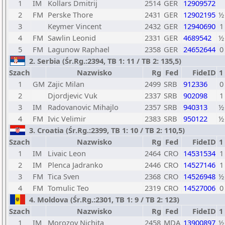
1
IM
Kollars Dmitrij
2514
GER
12909572
2
FM
Perske Thore
2431
GER
12902195
½
3
Keymer Vincent
2432
GER
12940690
1
4
FM
Sawlin Leonid
2331
GER
4689542
½
5
FM
Lagunow Raphael
2358
GER
24652644
0
2. Serbia (Śr.Rg.:2394, TB 1: 11 / TB 2: 135,5)
Szach
Nazwisko
Rg
Fed
FideID
1
1
GM
Zajic Milan
2499
SRB
912336
0
2
Djordjevic Vuk
2337
SRB
902098
1
3
IM
Radovanovic Mihajlo
2357
SRB
940313
½
4
FM
Ivic Velimir
2383
SRB
950122
½
3. Croatia (Śr.Rg.:2399, TB 1: 10 / TB 2: 110,5)
Szach
Nazwisko
Rg
Fed
FideID
1
1
IM
Livaic Leon
2464
CRO
14531534
1
2
IM
Plenca Jadranko
2446
CRO
14527146
1
3
FM
Tica Sven
2368
CRO
14526948
½
4
FM
Tomulic Teo
2319
CRO
14527006
0
4. Moldova (Śr.Rg.:2301, TB 1: 9 / TB 2: 123)
Szach
Nazwisko
Rg
Fed
FideID
1
1
IM
Morozov Nichita
2458
MDA
13900897
½