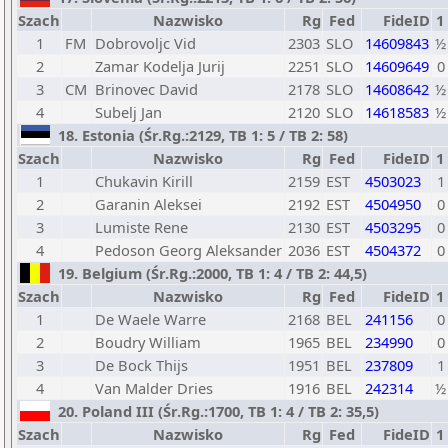
Szach
Nazwisko
Rg
Fed
FideID
1
1
FM
Dobrovoljc Vid
2303
SLO
14609843
½
2
Zamar Kodelja Jurij
2251
SLO
14609649
0
3
CM
Brinovec David
2178
SLO
14608642
½
4
Subelj Jan
2120
SLO
14618583
½
18. Estonia (Śr.Rg.:2129, TB 1: 5 / TB 2: 58)
Szach
Nazwisko
Rg
Fed
FideID
1
1
Chukavin Kirill
2159
EST
4503023
1
2
Garanin Aleksei
2192
EST
4504950
0
3
Lumiste Rene
2130
EST
4503295
0
4
Pedoson Georg Aleksander
2036
EST
4504372
0
19. Belgium (Śr.Rg.:2000, TB 1: 4 / TB 2: 44,5)
Szach
Nazwisko
Rg
Fed
FideID
1
1
De Waele Warre
2168
BEL
241156
0
2
Boudry William
1965
BEL
234990
0
3
De Bock Thijs
1951
BEL
237809
1
4
Van Malder Dries
1916
BEL
242314
½
20. Poland III (Śr.Rg.:1700, TB 1: 4 / TB 2: 35,5)
Szach
Nazwisko
Rg
Fed
FideID
1