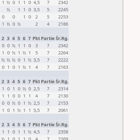
1
½
0
1
1
0
4,5
7
2342
½
1
1
0
3,5
5
2245
0
0
1
0
2
5
2253
1
½
0
½
2
4
2186
2
3
4
5
6
7
Pkt
Partie
Śr.Rg.
0
0
½
1
1
0
3
7
2342
1
0
½
1
½
1
5
7
2264
½
½
½
0
1
½
3,5
7
2222
0
1
0
1
½
1
4
7
2163
2
3
4
5
6
7
Pkt
Partie
Śr.Rg.
1
0
1
0
½
0
2,5
7
2314
1
1
0
0
1
1
4
7
2130
0
0
½
0
1
½
2,5
7
2153
1
0
1
½
1
1
5,5
7
2061
2
3
4
5
6
7
Pkt
Partie
Śr.Rg.
1
1
0
1
1
½
4,5
7
2358
½
1
0
1
1
0
4
7
2269