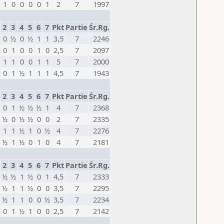
1
0
0
0
0
1
2
7
1997
2
3
4
5
6
7
Pkt
Partie
Śr.Rg.
0
½
0
½
1
1
3,5
7
2246
0
1
0
0
1
0
2,5
7
2097
1
1
0
0
1
1
5
7
2000
0
1
½
1
1
1
4,5
7
1943
2
3
4
5
6
7
Pkt
Partie
Śr.Rg.
0
1
½
½
½
1
4
7
2368
½
0
½
½
0
0
2
7
2335
1
1
½
1
0
½
4
7
2276
½
1
½
0
1
0
4
7
2181
2
3
4
5
6
7
Pkt
Partie
Śr.Rg.
½
½
1
½
0
1
4,5
7
2333
½
1
1
½
0
0
3,5
7
2295
½
1
1
0
0
½
3,5
7
2234
0
1
½
1
0
0
2,5
7
2142