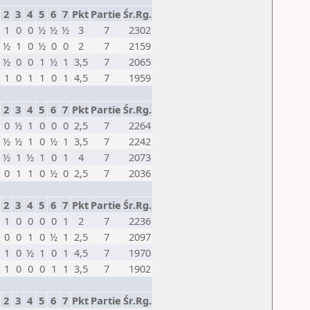
2
3
4
5
6
7
Pkt
Partie
Śr.Rg.
1
0
0
½
½
½
3
7
2302
½
1
0
½
0
0
2
7
2159
½
0
0
1
½
1
3,5
7
2065
1
0
1
1
0
1
4,5
7
1959
2
3
4
5
6
7
Pkt
Partie
Śr.Rg.
0
½
1
0
0
0
2,5
7
2264
½
½
1
0
½
1
3,5
7
2242
½
1
½
1
0
1
4
7
2073
0
1
1
0
½
0
2,5
7
2036
2
3
4
5
6
7
Pkt
Partie
Śr.Rg.
1
0
0
0
0
1
2
7
2236
0
0
1
0
½
1
2,5
7
2097
1
0
½
1
0
1
4,5
7
1970
1
0
0
0
1
1
3,5
7
1902
2
3
4
5
6
7
Pkt
Partie
Śr.Rg.