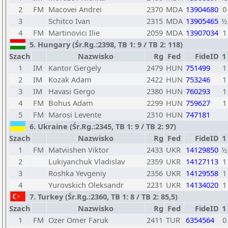
2
FM
Macovei Andrei
2370
MDA
13904680
0
3
Schitco Ivan
2315
MDA
13905465
½
4
FM
Martinovici Ilie
2059
MDA
13907034
1
5. Hungary (Śr.Rg.:2398, TB 1: 9 / TB 2: 118)
Szach
Nazwisko
Rg
Fed
FideID
1
1
IM
Kantor Gergely
2479
HUN
751499
1
2
IM
Kozak Adam
2422
HUN
753246
1
3
IM
Havasi Gergo
2380
HUN
760293
1
4
FM
Bohus Adam
2299
HUN
759627
1
5
FM
Marosi Levente
2310
HUN
747181
6. Ukraine (Śr.Rg.:2345, TB 1: 9 / TB 2: 97)
Szach
Nazwisko
Rg
Fed
FideID
1
1
FM
Matviishen Viktor
2433
UKR
14129850
½
2
Lukiyanchuk Vladislav
2359
UKR
14127113
1
3
Roshka Yevgeniy
2356
UKR
14129558
1
4
Yurovskich Oleksandr
2231
UKR
14134020
1
7. Turkey (Śr.Rg.:2360, TB 1: 8 / TB 2: 85,5)
Szach
Nazwisko
Rg
Fed
FideID
1
1
FM
Ozer Omer Faruk
2411
TUR
6354564
0