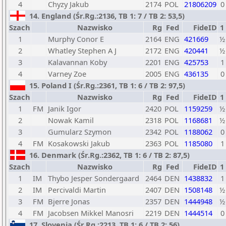
4
Chyzy Jakub
2174
POL
21806209
0
14. England (Śr.Rg.:2136, TB 1: 7 / TB 2: 53,5)
Szach
Nazwisko
Rg
Fed
FideID
1
1
Murphy Conor E
2164
ENG
421669
½
2
Whatley Stephen A J
2172
ENG
420441
½
3
Kalavannan Koby
2201
ENG
425753
1
4
Varney Zoe
2005
ENG
436135
0
15. Poland I (Śr.Rg.:2361, TB 1: 6 / TB 2: 97,5)
Szach
Nazwisko
Rg
Fed
FideID
1
1
FM
Janik Igor
2420
POL
1159259
½
2
Nowak Kamil
2318
POL
1168681
½
3
Gumularz Szymon
2342
POL
1188062
0
4
FM
Kosakowski Jakub
2363
POL
1185080
1
16. Denmark (Śr.Rg.:2362, TB 1: 6 / TB 2: 87,5)
Szach
Nazwisko
Rg
Fed
FideID
1
1
IM
Thybo Jesper Sondergaard
2464
DEN
1438832
1
2
IM
Percivaldi Martin
2407
DEN
1508148
½
3
FM
Bjerre Jonas
2357
DEN
1444948
½
4
FM
Jacobsen Mikkel Manosri
2219
DEN
1444514
0
17. Slovenia (Śr.Rg.:2213, TB 1: 6 / TB 2: 56)