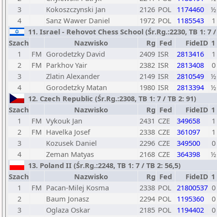
3
Kokoszczynski Jan
2126
POL
1174460
½
4
Sanz Wawer Daniel
1972
POL
1185543
1
11. Israel - Rehovot Chess School (Śr.Rg.:2230, TB 1: 7 / 
Szach
Nazwisko
Rg
Fed
FideID
1
1
FM
Gorodetzky David
2409
ISR
2813416
1
2
FM
Parkhov Yair
2382
ISR
2813408
0
3
Zlatin Alexander
2149
ISR
2810549
½
4
Gorodetzky Matan
1980
ISR
2813394
½
12. Czech Republic (Śr.Rg.:2308, TB 1: 7 / TB 2: 91)
Szach
Nazwisko
Rg
Fed
FideID
1
1
FM
Vykouk Jan
2431
CZE
349658
1
2
FM
Havelka Josef
2338
CZE
361097
1
3
Kozusek Daniel
2296
CZE
349500
0
4
Zeman Matyas
2168
CZE
364398
½
13. Poland II (Śr.Rg.:2248, TB 1: 7 / TB 2: 56,5)
Szach
Nazwisko
Rg
Fed
FideID
1
1
FM
Pacan-Milej Kosma
2338
POL
21800537
0
2
Baum Jonasz
2294
POL
1195360
0
3
Oglaza Oskar
2185
POL
1194402
0