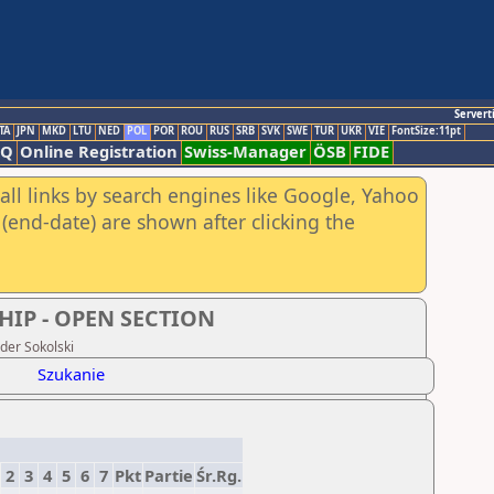
Servert
TA
JPN
MKD
LTU
NED
POL
POR
ROU
RUS
SRB
SVK
SWE
TUR
UKR
VIE
FontSize:11pt
AQ
Online Registration
Swiss-Manager
ÖSB
FIDE
all links by search engines like Google, Yahoo
(end-date) are shown after clicking the
IP - OPEN SECTION
der Sokolski
Szukanie
2
3
4
5
6
7
Pkt
Partie
Śr.Rg.