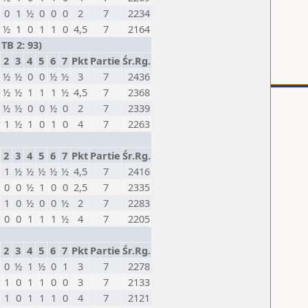
0
1
½
0
0
0
2
7
2234
½
1
0
1
1
0
4,5
7
2164
TB 2: 93)
2
3
4
5
6
7
Pkt
Partie
Śr.Rg.
½
½
0
0
½
½
3
7
2436
½
½
1
1
1
½
4,5
7
2368
½
½
0
0
½
0
2
7
2339
1
½
1
0
1
0
4
7
2263
2
3
4
5
6
7
Pkt
Partie
Śr.Rg.
1
½
½
½
½
½
4,5
7
2416
0
0
½
1
0
0
2,5
7
2335
1
0
½
0
0
½
2
7
2283
0
0
1
1
1
½
4
7
2205
2
3
4
5
6
7
Pkt
Partie
Śr.Rg.
0
½
1
½
0
1
3
7
2278
1
0
1
1
0
0
3
7
2133
1
0
1
1
1
0
4
7
2121